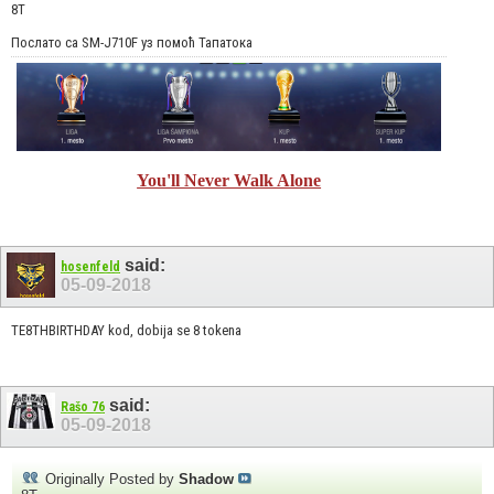
8T
Послато са SM-J710F уз помоћ Тапатока
You'll Never Walk Alone
said:
hosenfeld
05-09-2018
TE8THBIRTHDAY kod, dobija se 8 tokena
said:
Rašo 76
05-09-2018
Originally Posted by
Shadow