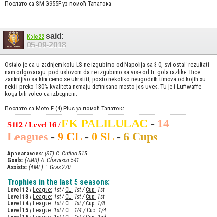
Послато са SM-G955F уз помоћ Тапатока
said:
Kole22
05-09-2018
Ostalo je da u zadnjem kolu LS ne izgubimo od Napolija sa 3-0, svi ostali rezultati
nam odgovaraju, pod uslovom da ne izgubimo sa vise od tri gola razlike. Bice
zanimljivo sa kim cemo se ukrstiti, posto nekoliko neugodnih timova od kojih su
neki i preko 130% kvaliteta nemaju definisano mesto jos uvek. Tu je i Luftwaffe
koga bih voleo da izbegnem.
Послато са Moto E (4) Plus уз помоћ Тапатока
FK PALILULAC
-
14
S112 / Level 16 /
Leagues
-
9 CL
-
0 SL
-
6 Cups
Appearances:
(ST) C. Cutino
515
Goals:
(AMR) A. Chavasco
541
Assists:
(AML) T. Gras
270
Trophies in the last 5 seasons:
Level 12 /
League:
1st /
CL:
1st /
Cup:
1st
Level 13 /
League:
1st /
CL:
1st /
Cup:
1st
Level 14 /
League:
1st /
CL:
1st /
Cup:
1/8
Level 15 /
League:
1st /
CL:
1/4 /
Cup:
1/4
Level 16 /
League:
1st /
CL:
1st /
Cup:
2nd