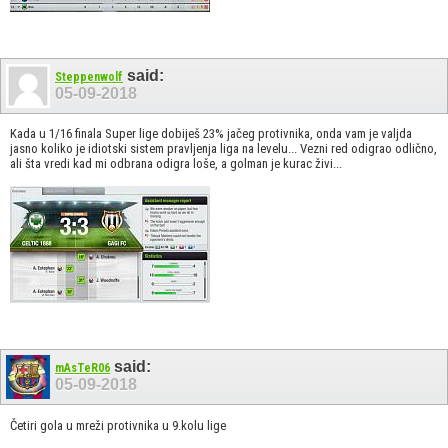
said:
Steppenwolf
05-09-2018
Kada u 1/16 finala Super lige dobiješ 23% jačeg protivnika, onda vam je valjda
jasno koliko je idiotski sistem pravljenja liga na levelu... Vezni red odigrao odlično,
ali šta vredi kad mi odbrana odigra loše, a golman je kurac živi...
said:
mAsTeR06
05-09-2018
Četiri gola u mreži protivnika u 9.kolu lige