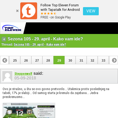
Follow Top Eleven Forum
with Tapatalk for Android
VIEW
FREE - on Google Play
Sezona 105 - 29. april - Kako vam ide?
Thread:
Sezona 105 - 29. april - Kako vam ide?
24
25
26
27
28
29
30
31
32
33
34
44
45
said:
Steppenwolf
05-09-2018
Ovo je strašno, u šta se ovo govno pretvorilo... Utakmica protiv poslednjeg na
tabeli, 17% je slabiji... Od samog starta je krenulo da zajebava... Jedva
preokrenusmo...