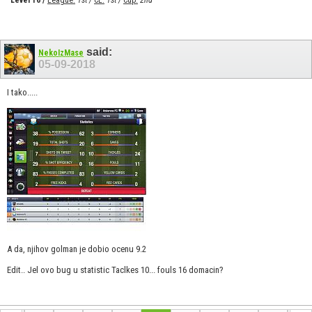
said:
NekoIzMase
05-09-2018
I tako.....
A da, njihov golman je dobio ocenu 9.2
Edit.. Jel ovo bug u statistic Taclkes 10... fouls 16 domacin?