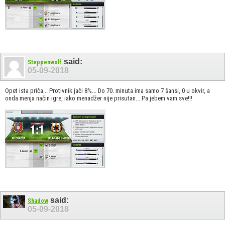
said:
Steppenwolf
05-09-2018
Opet ista priča... Protivnik jači 8%... Do 70. minuta ima samo 7 šansi, 0 u okvir, a
onda menja način igre, iako menadžer nije prisutan... Pa jebem vam sve!!!
said:
Shadow
05-09-2018