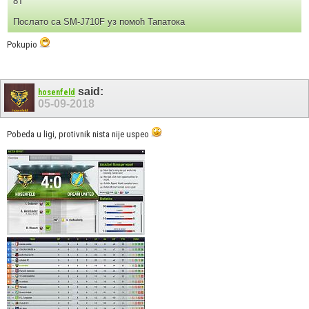
8T
Послато са SM-J710F уз помоћ Тапатока
Pokupio
said:
hosenfeld
05-09-2018
Pobeda u ligi, protivnik nista nije uspeo