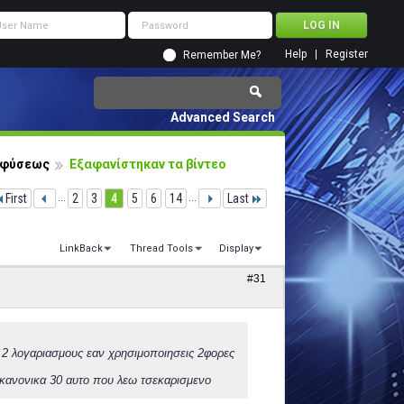
Help
Register
Remember Me?
Advanced Search
ς φύσεως
Εξαφανίστηκαν τα βίντεο
First
...
2
3
4
5
6
14
...
Last
LinkBack
Thread Tools
Display
#31
ς 2 λογαριασμους εαν χρησιμοποιησεις 2φορες
 κανονικα 30 αυτο που λεω τσεκαρισμενο