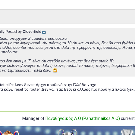
ally Posted by
Cloverfield
 δίκιο, υπάρχουν 2 counters ουσιαστικά.
μένο με τον λογαριασμό. Αν πιάσεις τα 30 ότι και να κάνει, δεν θα σου βγάλει 
ι άλλος counter που είναι μέσα στα data της εφαρμογής της συσκευής. Αυτός κα
α υπόλοιπα.
υ δεν είναι με IP είναι ότι σχεδόν κανένας μας δεν έχει static IP.
χόν έκλεινες/άνοιγες τα data ή έκανες restart το router, παίρνεις διαφορετικ
 να ξεμπουκώσει.. αλλά δεν..
tatic IP πλέον δεν υπάρχει πουθενά στην Ελλάδα χαχα.
α κάνω reset το router. Δεν γα...ται; Έτσι κι αλλιώς πιο πολύ για πλάκα ξεκ
Manager of
Παναθηναϊκός Α.Ο (Panathinaikos A.O)
currentl