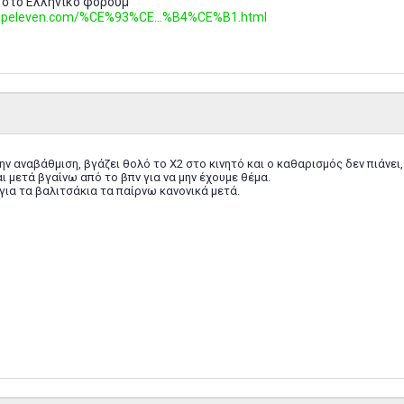
 στο Ελληνικό φόρουμ
.topeleven.com/%CE%93%CE...%B4%CE%B1.html
ν αναβάθμιση, βγάζει θολό το Χ2 στο κινητό και ο καθαρισμός δεν πιάνει, 
ι μετά βγαίνω από το βπν για να μην έχουμε θέμα.
 για τα βαλιτσάκια τα παίρνω κανονικά μετά.