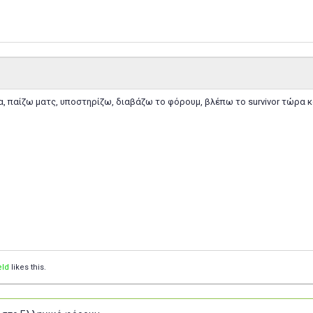
, παίζω ματς, υποστηρίζω, διαβάζω το φόρουμ, βλέπω το survivor τώρα κα
eld
likes this.