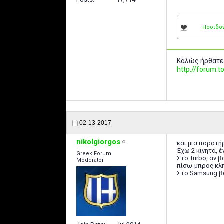
Ποσιδο
Καλώς ήρθατε
http://forum
02-13-2017
nikolgiorgos
και μια παρατή
Έχω 2 κινητά, 
Greek Forum
Στο Turbo, αν β
Moderator
πίσω-μπρος κλ
Στο Samsung βά