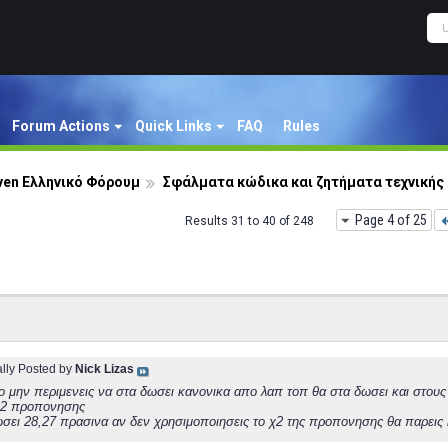
Forum Actions
Quick Links
FAQ
Rules
ven Ελληνικό Φόρουμ
Σφάλματα κώδικα και ζητήματα τεχνική
Page 4 of 25
Results 31 to 40 of 248
ally Posted by
Nick Lizas
ο μην περιμενεις να στα δωσει κανονικα απο λαπ τοπ θα στα δωσει και στου
 χ2 προπονησης
σει 28,27 πρασινα αν δεν χρησιμοποιησεις το χ2 της προπονησης θα παρεις