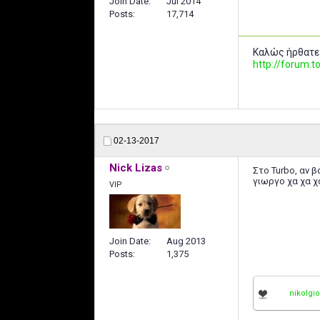
Join Date
Jul 2014
Posts
17,714
Καλώς ήρθατε
http://forum
02-13-2017
Nick Lizas
Στο Turbo, αν β
γιωργο χα χα χ
VIP
Join Date
Aug 2013
Posts
1,375
nikolgi