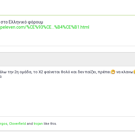
 στο Ελληνικό φόρουμ
.topeleven.com/%CE%93%CE...%B4%CE%B1.html
άλω την 2η ομάδα, το Χ2 φαίνεται θολό και δεν παίζει, πρέπει
να κλανω
α
orgos
,
Cloverfield
and
trojan
like this.