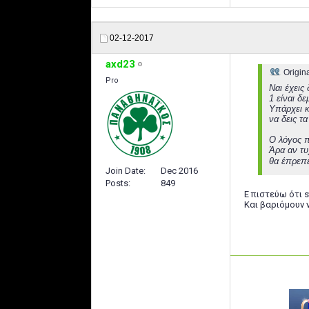
02-12-2017
axd23
Origin
Pro
Ναι έχεις
1 είναι δε
Υπάρχει κ
να δεις τ
Ο λόγος πο
Άρα αν τυ
θα έπρεπε
Join Date
Dec 2016
Posts
849
Ε πιστεύω ότι s
Και βαριόμουν ν