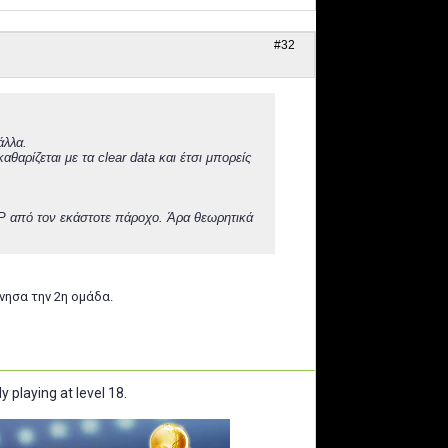
#32
άλλα.
θαρίζεται με τα clear data και έτσι μπορείς
ή IP από τον εκάστοτε πάροχο. Άρα θεωρητικά
ίνησα την 2η ομάδα.
y playing at level 18.