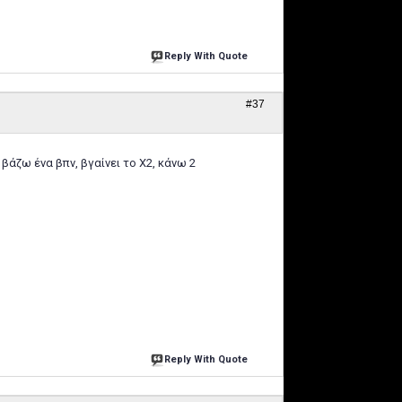
Reply With Quote
#37
βάζω ένα βπν, βγαίνει το Χ2, κάνω 2
Reply With Quote