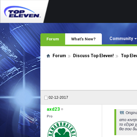
Community
Forum
What's New?
Forum
Discuss Top Eleven!
Top Ele
02-12-2017
axd23
Origin
Pro
απο κινητ
το εξτρα
θα σου δω