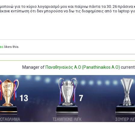
ιμοποιώ για το κύριο λογαριασμό μου και παίρνω πάντα τα 30. 26 πράσινα κ
έκανε εντύπωση ότι δεν μπορούσα να δω τις διαφημίσεις από το laptop για
zas
likes this.
Manager of
Παναθηναϊκός Α.Ο (Panathinaikos A.O)
currentl