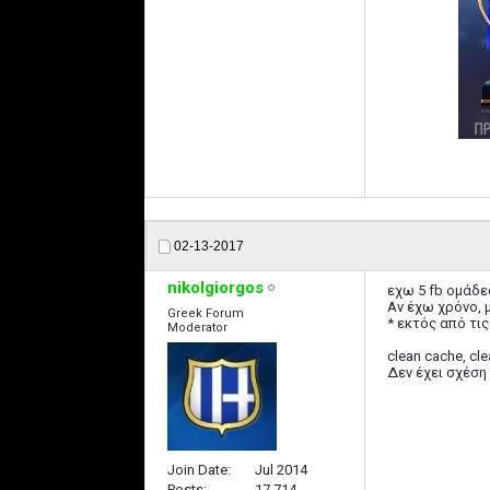
02-13-2017
nikolgiorgos
εχω 5 fb ομάδες
Αν έχω χρόνο, 
Greek Forum
* εκτός από τι
Moderator
clean cache, cl
Δεν έχει σχέση τ
Join Date
Jul 2014
Posts
17,714