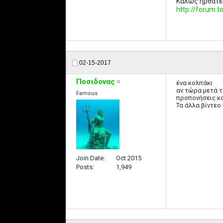
Καλώς ήρθατε
http://forum
02-15-2017
Ποσιδονας
ένα κολπάκι
αν τώρα μετά τη
Famous
προπονήσεις κα
Τα άλλα βίντεο
Join Date
Oct 2015
Posts
1,949