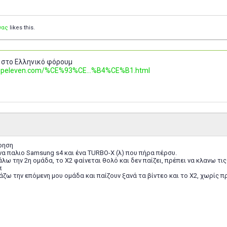
νας
likes this.
 στο Ελληνικό φόρουμ
.topeleven.com/%CE%93%CE...%B4%CE%B1.html
ρηση
ένα παλιο Samsung s4 και ένα TURBO-X (λ) που πήρα πέρσυ.
άλω την 2η ομάδα, το Χ2 φαίνεται θολό και δεν παίζει, πρέπει να κλανω τι
π
ζω την επόμενη μου ομάδα και παίζουν ξανά τα βίντεο και το Χ2, χωρίς π