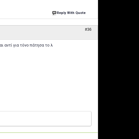
Reply With Quote
#36
ι αντί για τόνο πάτησα το λ