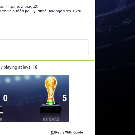
αι 4 προπονήσεις x2.
 τη 2η ομάδα μου, γι'αυτό θεώρησα ότι είναι
y playing at level 18.
Reply With Quote