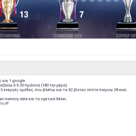
 και 1 google.
μαζεύω 6 Χ 30 πράσινα (180 την μέρα)
ς 3 ενεργές ομάδες, που βλέπω και τα Χ2 βίντεο οπότε παίρνω 28 εκεί.
ean memory data και τα σχετικά θέλει.
ο IP.