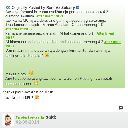
Originally Posted by
Roni Az Zubairy
Awalnya formasi ini cuma asal2an aja gan..ane gunakan 4-4-2
diamond awalnya..
Attachment 19133
tapi karna MC nya cidera, ane ganti aja seperti yg sekarang..
Trus kemaren diajak FM ama Andalas FC..ane menang 1-0..
Attachment 19136
karna ane penasaran..ane ajak FM balik..menang 3-1..
Attachment
19137
Akhirnya ane coba pasang dipertandingan liga..menang 4-2
Attachment
19138
Dan malam ini ane pasrah aja dengan formasi itu..dan akhirnya
hasilnya tak disangka2
Makasih bro..
Ane turut berbelasungkawa deh ama Semen Padang.. Jan patah
semangat sanak
ndak ka patah semangat do sanak..
masih lanjut di KPL 3
said:
Cicoba Treytes Ibr
02-06-2014