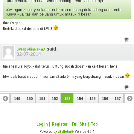
turut berduka cita buat semen padang.. ente lagi sial aja..
btw, agan zubairy selamat ente bisa menang di kandang ane.. ente
punya kualitas dan peluang untuk masuk 4 besar..
thank's gan..
Bertekad bakal dendam di kPL 3
said:
Liverpudlian YNWA
02-07-2014
tim ane mulai loyo, kalah terus.. untung sudah dipastikan ke 4 besar.. hehe
btw, baik barat maupun timur sama2 ada 5 tim yang berpeluang masuk 4 besar
148
149
150
151
152
153
154
155
156
157
158
168
169
Log in
Register
Full Site
Top
Powered by
vBulletin®
Version 4.2.4