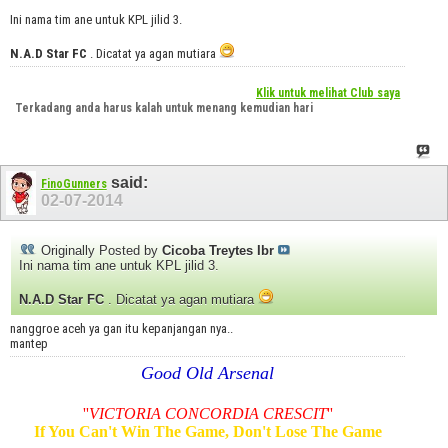
Ini nama tim ane untuk KPL jilid 3.
N.A.D Star FC
. Dicatat ya agan mutiara
Klik untuk melihat Club saya
Terkadang anda harus kalah untuk menang kemudian hari
said:
FinoGunners
02-07-2014
Originally Posted by
Cicoba Treytes Ibr
Ini nama tim ane untuk KPL jilid 3.
N.A.D Star FC
. Dicatat ya agan mutiara
nanggroe aceh ya gan itu kepanjangan nya..
mantep
Good Old Arsenal
''
VICTORIA CONCORDIA CRESCIT
''
If You Can't Win The Game, Don't Lose The Game