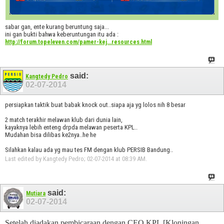
sabar gan, ente kurang beruntung saja...
ini gan bukti bahwa keberuntungan itu ada :
http://forum.topeleven.com/pamer-kej...resources.html
said:
Kangtedy Pedro
02-07-2014
persiapkan taktik buat babak knock out..siapa aja yg lolos nih 8 besar
2 match terakhir melawan klub dari dunia lain,
kayaknya lebih enteng drpda melawan peserta KPL..
Mudahan bisa dilibas ke2nya..he he
Silahkan kalau ada yg mau tes FM dengan klub PERSIB Bandung..
Last edited by Kangtedy Pedro; 02-07-2014 at
08:39 AM
.
said:
Mutiara
02-07-2014
Setelah diadakan pembicaraan dengan CEO KPL [Kloningan