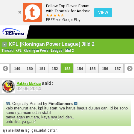
Follow Top Eleven Forum
with Tapatalk for Android
VIEW
FREE - on Google Play
KPL [Kloningan Power League] Jilid 2
Thread:
KPL [Kloningan Power League] Jilid 2
148
149
150
151
152
153
154
155
156
157
158
168
169
said:
Makhza Makhza
02-06-2014
Originally Posted by
FinoGunners
kalo menurut ane, kpl itu start nya harus bagus duluan gan, jd ke sono
sono nya main udah stabil.
tanya agan mutiara, kaya nya jadi deh..
ente ikut ya gan?
iya ane ikutan lagi gan..udah daftar..