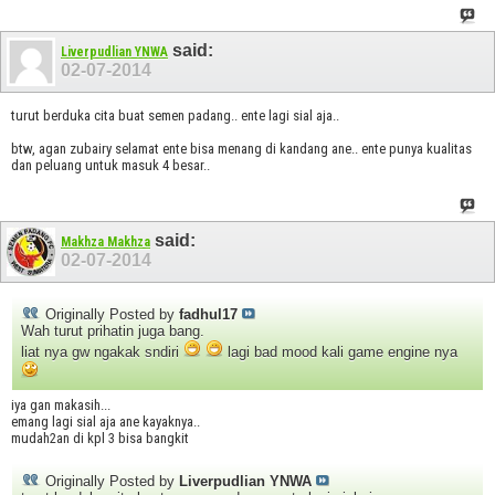
said:
Liverpudlian YNWA
02-07-2014
turut berduka cita buat semen padang.. ente lagi sial aja..
btw, agan zubairy selamat ente bisa menang di kandang ane.. ente punya kualitas
dan peluang untuk masuk 4 besar..
said:
Makhza Makhza
02-07-2014
Originally Posted by
fadhul17
Wah turut prihatin juga bang.
liat nya gw ngakak sndiri
lagi bad mood kali game engine nya
iya gan makasih...
emang lagi sial aja ane kayaknya..
mudah2an di kpl 3 bisa bangkit
Originally Posted by
Liverpudlian YNWA