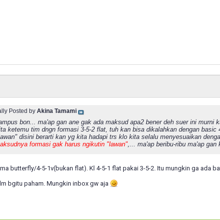
ally Posted by
Akina Tamami
mpus bon... ma'ap gan ane gak ada maksud apa2 bener deh suer ini murni 
ta ketemu tim dngn formasi 3-5-2 flat, tuh kan bisa dikalahkan dengan basic 4
awan" disini berarti kan yg kita hadapi trs klo kita selalu menyesuaikan den
aksudnya formasi gak harus ngikutin "lawan"
,... ma'ap beribu-ribu ma'ap gan
ma butterfly/4-5-1v(bukan flat). Kl 4-5-1 flat pakai 3-5-2. Itu mungkin ga ada 
lm bgitu paham. Mungkin inbox gw aja