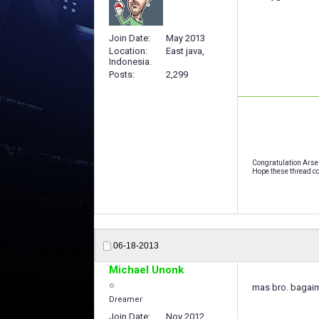
Join Date
May 2013
Location
East java,
Indonesia.
Posts
2,299
Congratulation Arse
Hope these thread co
06-18-2013
Michael Unonk
mas bro. bagai
Dreamer
Join Date
Nov 2012