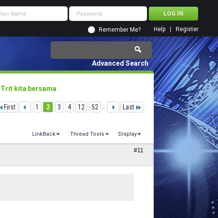
Help
Register
Remember Me?
Advanced Search
 Trit kita bersama
First
1
2
3
4
12
52
...
Last
LinkBack
Thread Tools
Display
#11