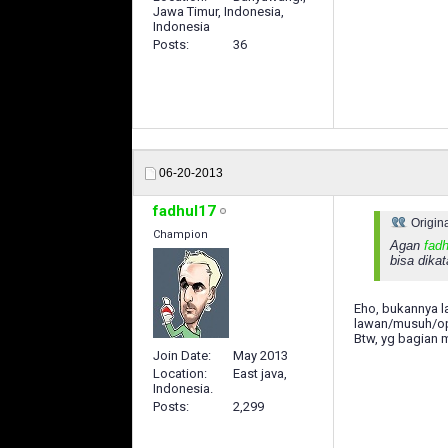
Jawa Timur, Indonesia,
Indonesia
Posts
36
06-20-2013
fadhul17
Origin
Champion
Agan
fad
bisa dika
Eho, bukannya l
lawan/musuh/o
Btw, yg bagian 
Join Date
May 2013
Location
East java,
Indonesia.
Posts
2,299