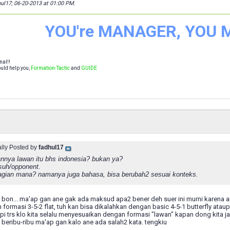
hul17; 06-20-2013 at
01:00 PM
.
YOU're MANAGER, YOU
nal!!
uld help you,
Formation-Tactic
and
GUIDE
ally Posted by
fadhul17
nnya lawan itu bhs indonesia? bukan ya?
suh/opponent.
agian mana? namanya juga bahasa, bisa berubah2 sesuai konteks.
on... ma'ap gan ane gak ada maksud apa2 bener deh suer ini murni karena 
formasi 3-5-2 flat, tuh kan bisa dikalahkan dengan basic 4-5-1 butterfly ataup
api trs klo kita selalu menyesuaikan dengan formasi "lawan" kapan dong kita 
p beribu-ribu ma'ap gan kalo ane ada salah2 kata. tengkiu