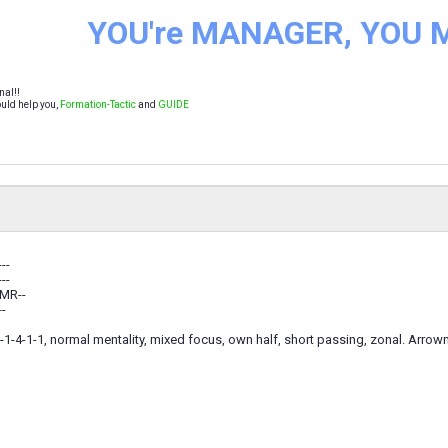
YOU're MANAGER, YOU
nal!!
uld help you,
Formation-Tactic
and
GUIDE
---
---
-MR--
--
-1-4-1-1, normal mentality, mixed focus, own half, short passing, zonal. Arro