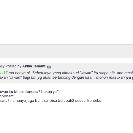
ally Posted by
Akina Tamami
hul17
mo nanya ni, Sebetulnya yang dimaksud "lawan" itu siapa sih, ane masi
takan "lawan" bagi tim yg akan bertanding dengan kita... mohon masukannya g
awan itu bhs indonesia? bukan ya?
pponent.
mana? namanya juga bahasa, bisa berubah2 sesuai konteks.