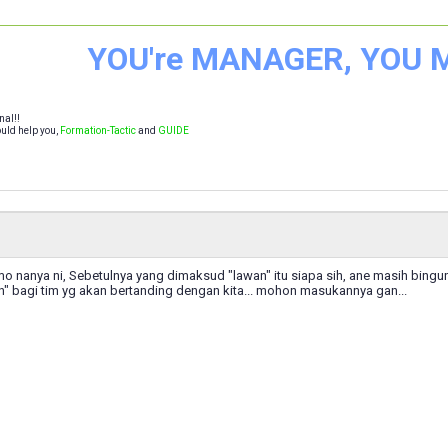
YOU're MANAGER, YOU
nal!!
uld help you,
Formation-Tactic
and
GUIDE
o nanya ni, Sebetulnya yang dimaksud "lawan" itu siapa sih, ane masih bingu
n" bagi tim yg akan bertanding dengan kita... mohon masukannya gan...