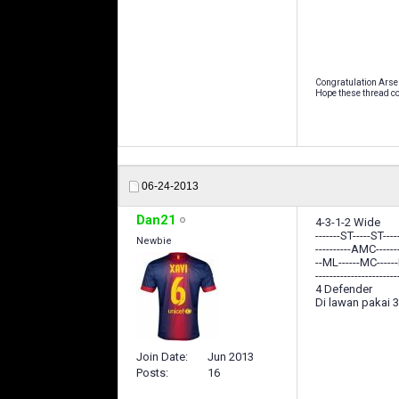
Congratulation Arse
Hope these thread co
06-24-2013
Dan21
4-3-1-2 Wide
-------ST-----ST----
Newbie
----------AMC------
--ML------MC-----
-----------------------
4 Defender
Di lawan pakai 3
Join Date
Jun 2013
Posts
16