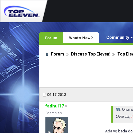
Community
Forum
What's New?
Forum
Discuss Top Eleven!
Top Ele
06-17-2013
fadhul17
Origin
Champion
Over all,
h
Ada yg beda do