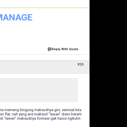
 MANAGE
Reply With Quote
#16
ane memang bingung maksudnya gini, semisal kita
un flat, nah yang ane maksud "lawan" disini berarti
jadi "lawan" maksudnya formasi gak harus ngikutin