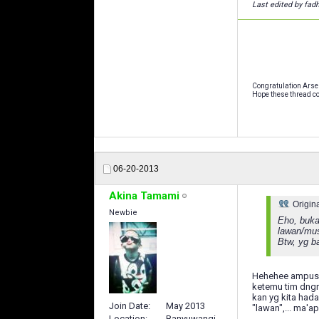
Last edited by fad
Congratulation Arse
Hope these thread co
06-20-2013
Akina Tamami
Origin
Newbie
Eho, buka
lawan/mu
Btw, yg b
Hehehee ampus b
ketemu tim dngn 
kan yg kita had
Join Date
May 2013
"lawan",... ma'a
Location
Banyuwangi,