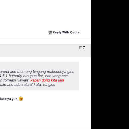
Reply With Quote
#17
karena ane memang bingung maksudnya gini,
-5-1 butterfly ataupun flat, nah yang ane
gan formasi "lawan"
kapan dong kita jadi
 kalo ane ada salah2 kata. tengkiu
batasnya yak