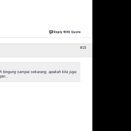
Reply With Quote
#15
h bingung sampai sekarang, apakah kita juga
an...