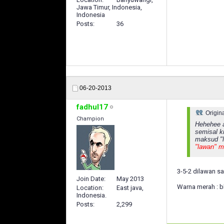
Jawa Timur, Indonesia,
Indonesia
Posts
36
06-20-2013
fadhul17
Origin
Champion
Hehehee a
semisal ki
maksud "l
"lawan" m
3-5-2 dilawan sa
Join Date
May 2013
Warna merah : b
Location
East java,
Indonesia.
Posts
2,299