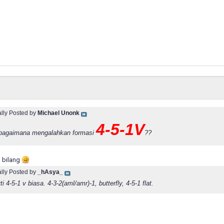
ally Posted by
Michael Unonk
4-5-1V
 bagaimana mengalahkan formasi
??
a bilang
ally Posted by
_hAsya_
i 4-5-1 v biasa. 4-3-2(aml/amr)-1, butterfly, 4-5-1 flat.