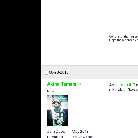
Congratulation Arse
Hope these thread co
06-20-2013
Akina Tamami
Agan
fadhul17
m
dikatakan "lawa
Newbie
Join Date
May 2013
Location
Banyuwangi,