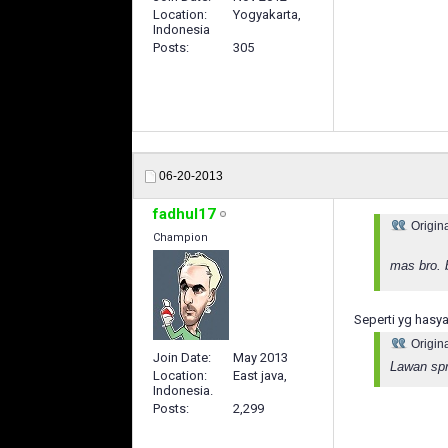
Location
Yogyakarta,
Indonesia
Posts
305
06-20-2013
fadhul17
Origin
Champion
mas bro.
Seperti yg hasy
Origin
Join Date
May 2013
Lawan sprt
Location
East java,
Indonesia.
Posts
2,299