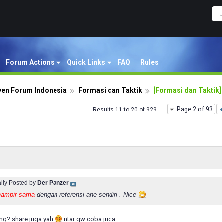
Forum Actions
Quick Links
FAQ
Rules
ven Forum Indonesia
Formasi dan Taktik
[Formasi dan Taktik]
Page 2 of 93
Results 11 to 20 of 929
ally Posted by
Der Panzer
ampir sama
dengan referensi ane sendiri . Nice
ng? share juga yah
ntar gw coba juga