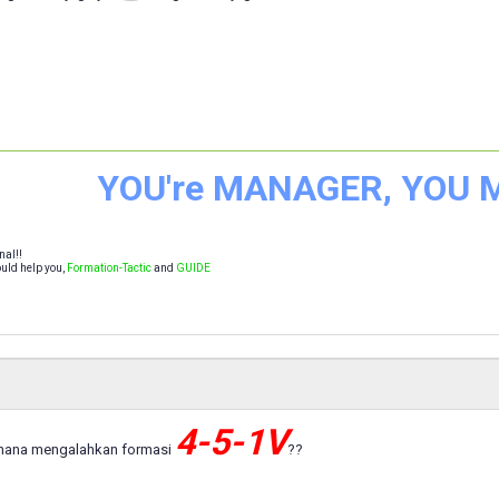
YOU're MANAGER, YOU
nal!!
uld help you,
Formation-Tactic
and
GUIDE
4-5-1V
mana mengalahkan formasi
??