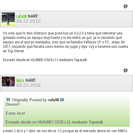
said:
rafa98
08-22-2018
Yo creo que lo más ofensivo que puse fue un 3-2-2-3 y tenía que remontar una
goleada contra un equipo muy fuerte y ni me metió un gol, ya ni recuerdo qué
equipo era el que yo manejaba, creo que se llamaba Vallecas CF o FC...mayo de
2017..recuerdo que llevaba unos meses sin jugar y dije: voy a hacerme una cuenta
en Top Eleven
Enviado desde mi HUAWEI G535-L11 mediante Tapatalk
said:
khris
08-22-2018
Originally Posted by
rafa98
Diooos!!
Estas loco!
Enviado desde mi HUAWEI G535-L11 mediante Tapatalk
y meto 2 dc's y 1 dmc -en vez de un 1-2 porque en el mercado ahora no veo DMCs