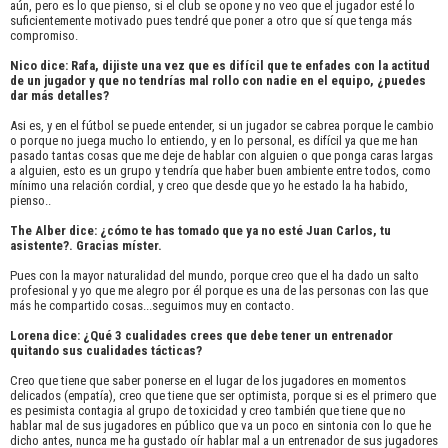
aún, pero es lo que pienso, si el club se opone y no veo que el jugador esté lo
suficientemente motivado pues tendré que poner a otro que sí que tenga más
compromiso.
Nico dice: Rafa, dijiste una vez que es difícil que te enfades con la actitud
de un jugador y que no tendrías mal rollo con nadie en el equipo, ¿puedes
dar más detalles?
Asi es, y en el fútbol se puede entender, si un jugador se cabrea porque le cambio
o porque no juega mucho lo entiendo, y en lo personal, es difícil ya que me han
pasado tantas cosas que me deje de hablar con alguien o que ponga caras largas
a alguien, esto es un grupo y tendría que haber buen ambiente entre todos, como
mínimo una relación cordial, y creo que desde que yo he estado la ha habido,
pienso..
The Alber dice: ¿cómo te has tomado que ya no esté Juan Carlos, tu
asistente?. Gracias míster.
Pues con la mayor naturalidad del mundo, porque creo que el ha dado un salto
profesional y yo que me alegro por él porque es una de las personas con las que
más he compartido cosas...seguimos muy en contacto.
Lorena dice: ¿Qué 3 cualidades crees que debe tener un entrenador
quitando sus cualidades tácticas?
Creo que tiene que saber ponerse en el lugar de los jugadores en momentos
delicados (empatía), creo que tiene que ser optimista, porque si es el primero que
es pesimista contagia al grupo de toxicidad y creo también que tiene que no
hablar mal de sus jugadores en público que va un poco en sintonia con lo que he
dicho antes, nunca me ha gustado oír hablar mal a un entrenador de sus jugadores