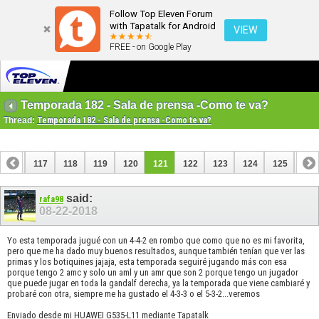
Follow Top Eleven Forum
with Tapatalk for Android
VIEW
FREE - on Google Play
Temporada 182 - Sala de prensa -Como te va?
Thread:
Temporada 182 - Sala de prensa -Como te va?
116
117
118
119
120
121
122
123
124
125
126
136
137
said:
rafa98
08-22-2018
Yo esta temporada jugué con un 4-4-2 en rombo que como que no es mi favorita,
pero que me ha dado muy buenos resultados, aunque también tenían que ver las
primas y los botiquines jajaja, esta temporada seguiré jugando más con esa
porque tengo 2 amc y solo un aml y un amr que son 2 porque tengo un jugador
que puede jugar en toda la gandalf derecha, ya la temporada que viene cambiaré y
probaré con otra, siempre me ha gustado el 4-3-3 o el 5-3-2...veremos
Enviado desde mi HUAWEI G535-L11 mediante Tapatalk