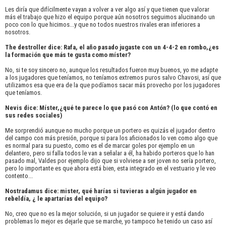
Les diría que difícilmente vayan a volver a ver algo así y que tienen que valorar
más el trabajo que hizo el equipo porque aún nosotros seguimos alucinando un
poco con lo que hicimos...y que no todos nuestros rivales eran inferiores a
nosotros.
The destroller dice: Rafa, el año pasado jugaste con un 4-4-2 en rombo,¿es
la formación que más te gusta como míster?
No, si te soy sincero no, aunque los resultados fueron muy buenos, yo me adapte
a los jugadores que teníamos, no teníamos extremos puros salvo Chavosi, así que
utilizamos esa que era de la que podíamos sacar más provecho por los jugadores
que teníamos.
Nevis dice: Míster,¿qué te parece lo que pasó con Antón? (lo que contó en
sus redes sociales)
Me sorprendió aunque no mucho porque un portero es quizás el jugador dentro
del campo con más presión, porque si para los aficionados lo ven como algo que
es normal para su puesto, como es el de marcar goles por ejemplo en un
delantero, pero si falla todos le van a señalar a él, ha habido porteros que lo han
pasado mal, Valdes por ejemplo dijo que si volviese a ser joven no sería portero,
pero lo importante es que ahora está bien, esta integrado en el vestuario y le veo
contento...
Nostradamus dice: mister, qué harías si tuvieras a algún jugador en
rebeldía, ¿ le apartarías del equipo?
No, creo que no es la mejor solución, si un jugador se quiere ir y está dando
problemas lo mejor es dejarle que se marche, yo tampoco he tenido un caso así