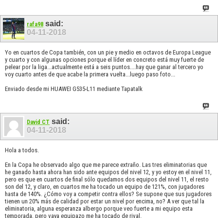
said:
rafa98
04-11-2018
Yo en cuartos de Copa también, con un pie y medio en octavos de Europa League
y cuarto y con algunas opciones porque el líder en concreto está muy fuerte de
pelear por la liga...actualmente está a seis puntos....hay que ganar al tercero yo
voy cuarto antes de que acabe la primera vuelta...luego paso foto...
Enviado desde mi HUAWEI G535-L11 mediante Tapatalk
said:
David CT
04-11-2018
Hola a todos.
En la Copa he observado algo que me parece extraño. Las tres eliminatorias que
he ganado hasta ahora han sido ante equipos del nivel 12, y yo estoy en el nivel 11,
pero es que en cuartos de final sólo quedamos dos equipos del nivel 11, el resto
son del 12, y claro, en cuartos me ha tocado un equipo de 121%, con jugadores
hasta de 140%. ¿Cómo voy a competir contra ellos? Se supone que sus jugadores
tienen un 20% más de calidad por estar un nivel por encima, no? A ver que tal la
eliminatoria, alguna esperanza albergo porque veo fuerte a mi equipo esta
temporada, pero vaya equipazo me ha tocado de rival.