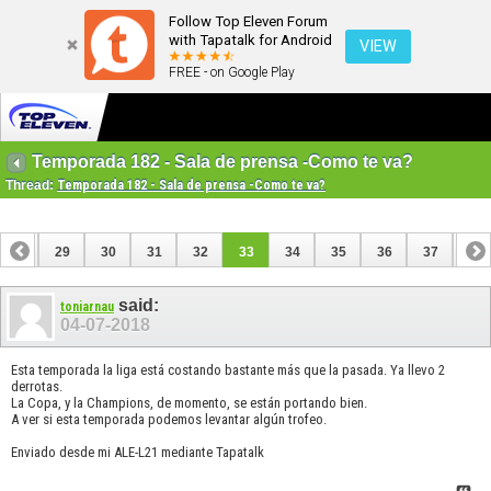
Follow Top Eleven Forum
with Tapatalk for Android
VIEW
FREE - on Google Play
Temporada 182 - Sala de prensa -Como te va?
Thread:
Temporada 182 - Sala de prensa -Como te va?
28
29
30
31
32
33
34
35
36
37
38
48
49
said:
toniarnau
04-07-2018
Esta temporada la liga está costando bastante más que la pasada. Ya llevo 2
derrotas.
La Copa, y la Champions, de momento, se están portando bien.
A ver si esta temporada podemos levantar algún trofeo.
Enviado desde mi ALE-L21 mediante Tapatalk