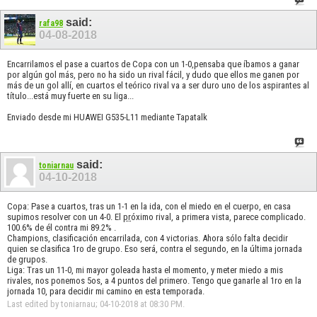
said:
rafa98
04-08-2018
Encarrilamos el pase a cuartos de Copa con un 1-0,pensaba que íbamos a ganar
por algún gol más, pero no ha sido un rival fácil, y dudo que ellos me ganen por
más de un gol allí, en cuartos el teórico rival va a ser duro uno de los aspirantes al
título...está muy fuerte en su liga...
Enviado desde mi HUAWEI G535-L11 mediante Tapatalk
said:
toniarnau
04-10-2018
Copa: Pase a cuartos, tras un 1-1 en la ida, con el miedo en el cuerpo, en casa
supimos resolver con un 4-0. El
pr
óximo rival, a primera vista, parece complicado.
100.6% de él contra mi 89.2% .
Champions, clasificación encarrilada, con 4 victorias. Ahora sólo falta decidir
quien se clasifica 1ro de grupo. Eso será, contra el segundo, en la última jornada
de grupos.
Liga: Tras un 11-0, mi mayor goleada hasta el momento, y meter miedo a mis
rivales, nos ponemos 5os, a 4 puntos del primero. Tengo que ganarle al 1ro en la
jornada 10, para decidir mi camino en esta temporada.
Last edited by toniarnau; 04-10-2018 at
08:30 PM
.