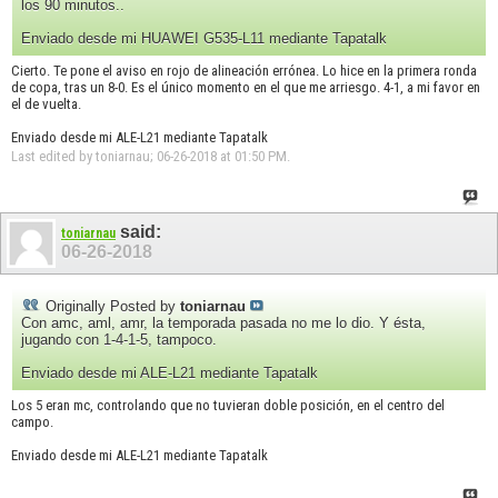
los 90 minutos..
Enviado desde mi HUAWEI G535-L11 mediante Tapatalk
Cierto. Te pone el aviso en rojo de alineación errónea. Lo hice en la primera ronda
de copa, tras un 8-0. Es el único momento en el que me arriesgo. 4-1, a mi favor en
el de vuelta.
Enviado desde mi ALE-L21 mediante Tapatalk
Last edited by toniarnau; 06-26-2018 at
01:50 PM
.
said:
toniarnau
06-26-2018
Originally Posted by
toniarnau
Con amc, aml, amr, la temporada pasada no me lo dio. Y ésta,
jugando con 1-4-1-5, tampoco.
Enviado desde mi ALE-L21 mediante Tapatalk
Los 5 eran mc, controlando que no tuvieran doble posición, en el centro del
campo.
Enviado desde mi ALE-L21 mediante Tapatalk