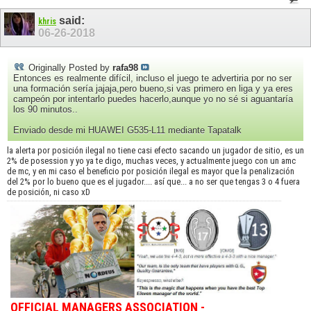
said:
khris
06-26-2018
Originally Posted by
rafa98
Entonces es realmente difícil, incluso el juego te advertiria por no ser
una formación sería jajaja,pero bueno,si vas primero en liga y ya eres
campeón por intentarlo puedes hacerlo,aunque yo no sé si aguantaría
los 90 minutos..
Enviado desde mi HUAWEI G535-L11 mediante Tapatalk
la alerta por posición ilegal no tiene casi efecto sacando un jugador de sitio, es un
2% de posession y yo ya te digo, muchas veces, y actualmente juego con un amc
de mc, y en mi caso el beneficio por posición ilegal es mayor que la penalización
del 2% por lo bueno que es el jugador.... así que... a no ser que tengas 3 o 4 fuera
de posición, ni caso xD
OFFICIAL MANAGERS ASSOCIATION -