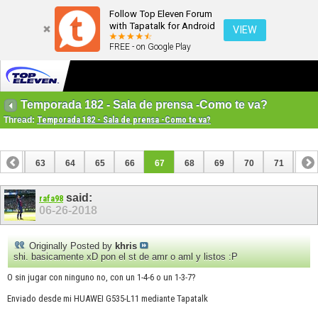
Follow Top Eleven Forum
with Tapatalk for Android
VIEW
FREE - on Google Play
Temporada 182 - Sala de prensa -Como te va?
Thread:
Temporada 182 - Sala de prensa -Como te va?
62
63
64
65
66
67
68
69
70
71
72
82
83
said:
rafa98
06-26-2018
Originally Posted by
khris
shi. basicamente xD pon el st de amr o aml y listos :P
O sin jugar con ninguno no, con un 1-4-6 o un 1-3-7?
Enviado desde mi HUAWEI G535-L11 mediante Tapatalk