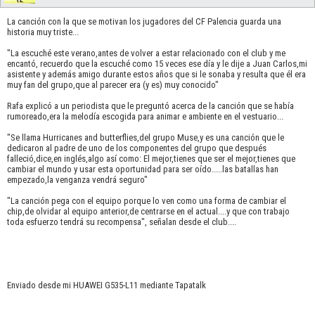
La canción con la que se motivan los jugadores del CF Palencia guarda una
historia muy triste...
"La escuché este verano,antes de volver a estar relacionado con el club y me
encantó, recuerdo que la escuché como 15 veces ese día y le dije a Juan Carlos,mi
asistente y además amigo durante estos años que si le sonaba y resulta que él era
muy fan del grupo,que al parecer era (y es) muy conocido"
Rafa explicó a un periodista que le preguntó acerca de la canción que se había
rumoreado,era la melodía escogida para animar e ambiente en el vestuario...
"Se llama Hurricanes and butterflies,del grupo Muse,y es una canción que le
dedicaron al padre de uno de los componentes del grupo que después
falleció,dice,en inglés,algo así como: El mejor,tienes que ser el mejor,tienes que
cambiar el mundo y usar esta oportunidad para ser oído.....las batallas han
empezado,la venganza vendrá seguro"
"La canción pega con el equipo porque lo ven como una forma de cambiar el
chip,de olvidar al equipo anterior,de centrarse en el actual....y que con trabajo
toda esfuerzo tendrá su recompensa", señalan desde el club....
Enviado desde mi HUAWEI G535-L11 mediante Tapatalk