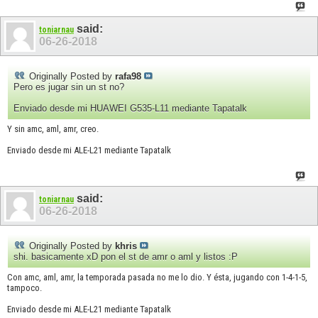
said:
toniarnau
06-26-2018
Originally Posted by
rafa98
Pero es jugar sin un st no?
Enviado desde mi HUAWEI G535-L11 mediante Tapatalk
Y sin amc, aml, amr, creo.
Enviado desde mi ALE-L21 mediante Tapatalk
said:
toniarnau
06-26-2018
Originally Posted by
khris
shi. basicamente xD pon el st de amr o aml y listos :P
Con amc, aml, amr, la temporada pasada no me lo dio. Y ésta, jugando con 1-4-1-5,
tampoco.
Enviado desde mi ALE-L21 mediante Tapatalk