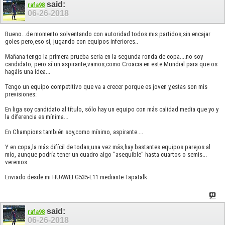
said:
rafa98
06-26-2018
Bueno...de momento solventando con autoridad todos mis partidos,sin encajar
goles pero,eso sí, jugando con equipos inferiores..
Mañana tengo la primera prueba seria en la segunda ronda de copa....no soy
candidato, pero sí un aspirante,vamos,como Croacia en este Mundial para que os
hagáis una idea...
Tengo un equipo competitivo que va a crecer porque es joven y,estas son mis
previsiones:
En liga soy candidato al título, sólo hay un equipo con más calidad media que yo y
la diferencia es mínima...
En Champions también soy,como mínimo, aspirante....
Y en copa,la más difícil de todas,una vez más,hay bastantes equipos parejos al
mío, aunque podría tener un cuadro algo "asequible" hasta cuartos o semis...
veremos
Enviado desde mi HUAWEI G535-L11 mediante Tapatalk
said:
rafa98
06-26-2018