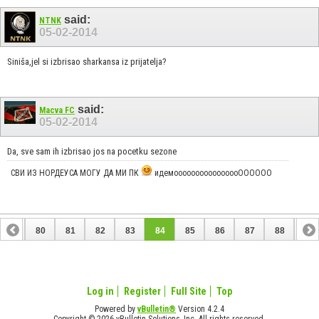
said:
NTNK
05-02-2014
Siniša,jel si izbrisao sharkansa iz prijatelja?
said:
Macva FC
05-02-2014
Da, sve sam ih izbrisao jos na pocetku sezone
СВИ ИЗ НОРДЕУСА МОГУ ДА МИ ПК
идемоооооооооооооооОООООО
79
80
81
82
83
84
85
86
87
88
89
Log in
Register
Full Site
Top
Powered by
vBulletin®
Version 4.2.4
Copyright © 2026 vBulletin Solutions, Inc. All rights reserved.