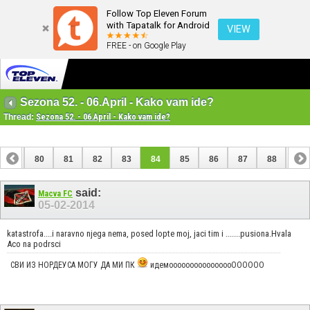
Follow Top Eleven Forum
with Tapatalk for Android
VIEW
FREE - on Google Play
Sezona 52. - 06.April - Kako vam ide?
Thread:
Sezona 52. - 06.April - Kako vam ide?
79
80
81
82
83
84
85
86
87
88
89
said:
Macva FC
05-02-2014
katastrofa....i naravno njega nema, posed lopte moj, jaci tim i .......pusiona.Hvala
Aco na podrsci
СВИ ИЗ НОРДЕУСА МОГУ ДА МИ ПК
идемоооооооооооооооОООООО