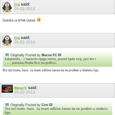
said:
Crni
05-02-2014
Čestitke za NTNK United.
said:
Crni
05-02-2014
Originally Posted by
Macva FC
katastrofa....i naravno njega nema, posed lopte moj, jaci tim i
.......pusiona.Hvala Aco na podrsci
Šta reći brate, haos. Ja imam odlične šanse da ne prođem u sledeću ligu.
said:
Macva FC
05-02-2014
Originally Posted by
Crni
Šta reći brate, haos. Ja imam odlične šanse da ne prođem u sledeću
ligu.