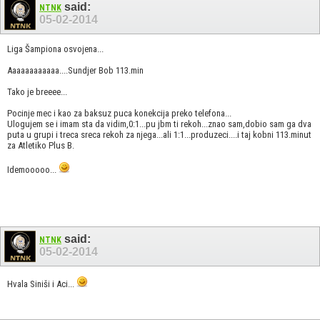
said:
NTNK
05-02-2014
Liga Šampiona osvojena...
Aaaaaaaaaaaa....Sundjer Bob 113.min
Tako je breeee...
Pocinje mec i kao za baksuz puca konekcija preko telefona...
Ulogujem se i imam sta da vidim,0:1...pu jbm ti rekoh...znao sam,dobio sam ga dva
puta u grupi i treca sreca rekoh za njega...ali 1:1...produzeci....i taj kobni 113.minut
za Atletiko Plus B.
Idemooooo...
said:
NTNK
05-02-2014
Hvala Siniši i Aci...