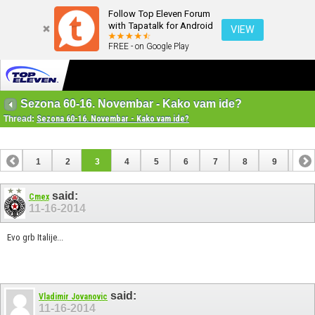
Follow Top Eleven Forum
with Tapatalk for Android
VIEW
FREE - on Google Play
Sezona 60-16. Novembar - Kako vam ide?
Thread:
Sezona 60-16. Novembar - Kako vam ide?
1
2
3
4
5
6
7
8
9
10
11
12
13
14
15
16
17
18
19
said:
Cmex
11-16-2014
Evo grb Italije...
said:
Vladimir Jovanovic
11-16-2014