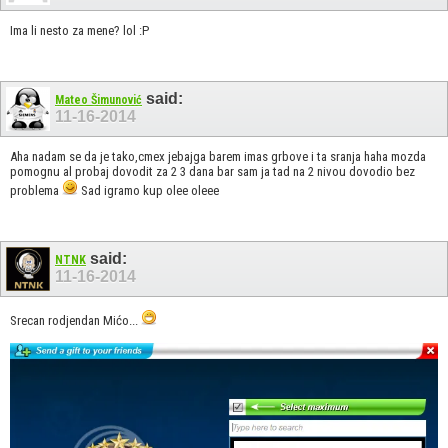
Ima li nesto za mene? lol :P
said:
Mateo Šimunović
11-16-2014
Aha nadam se da je tako,cmex jebajga barem imas grbove i ta sranja haha mozda
pomognu al probaj dovodit za 2 3 dana bar sam ja tad na 2 nivou dovodio bez
problema
Sad igramo kup olee oleee
said:
NTNK
11-16-2014
Srecan rodjendan Mićo...