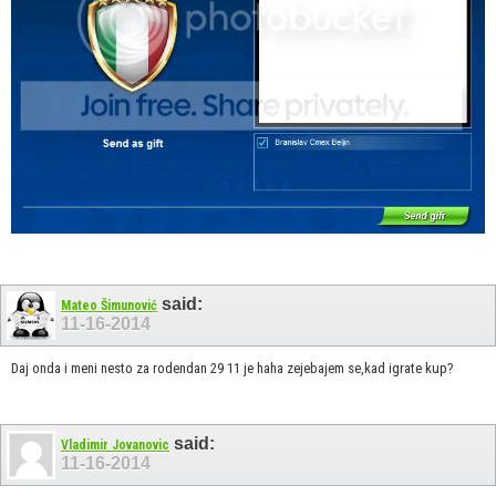
said:
Mateo Šimunović
11-16-2014
Daj onda i meni nesto za rodendan 29 11 je haha zejebajem se,kad igrate kup?
said:
Vladimir Jovanovic
11-16-2014