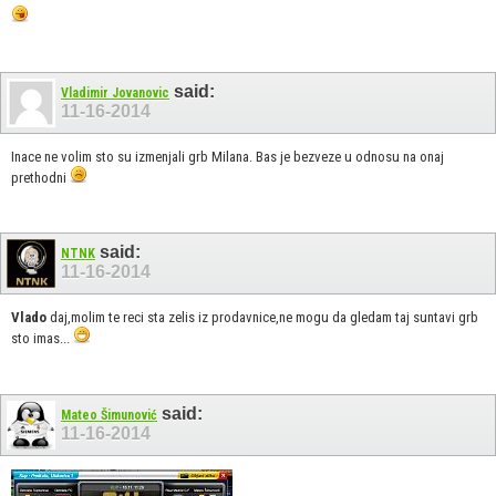
said:
Vladimir Jovanovic
11-16-2014
Inace ne volim sto su izmenjali grb Milana. Bas je bezveze u odnosu na onaj
prethodni
said:
NTNK
11-16-2014
Vlado
daj,molim te reci sta zelis iz prodavnice,ne mogu da gledam taj suntavi grb
sto imas...
said:
Mateo Šimunović
11-16-2014