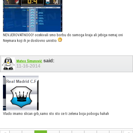
NEVJEROVATNOOO! ocekivali smo borbu do samoga kraja ali jebiga nemaj oni
Neymara koji ih je doslovno unistio
said:
Mateo Šimunović
11-16-2014
Vlado imamo slican grb,samo sto sto ce ti zelena boja pobogu hahah