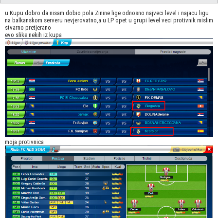
u Kupu dobro da nisam dobio pola Zinine lige odnosno najveci level i najacu ligu
na balkanskom serveru nevjerovatno,a u LP opet u grupi level veci protivnik mislim
stvarno pretjerano
evo slike nekih iz kupa
moja protivnica