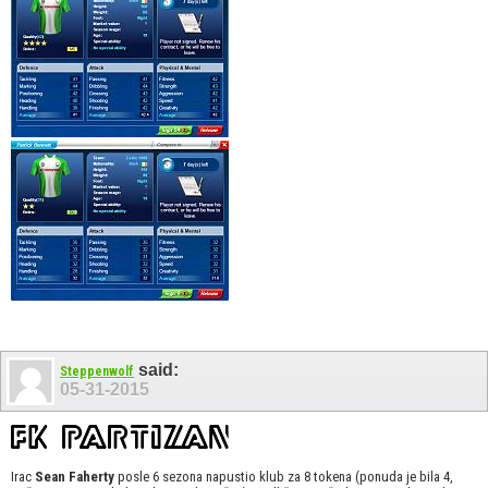
said:
Steppenwolf
05-31-2015
Irac
Sean Faherty
posle 6 sezona napustio klub za 8 tokena (ponuda je bila 4,