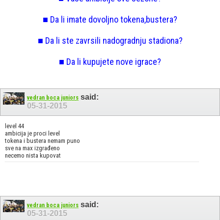
■ Da li imate dovoljno tokena,bustera?
■ Da li ste zavrsili nadogradnju stadiona?
■ Da li kupujete nove igrace?
said:
vedran boca juniors
05-31-2015
level 44
ambicija je proci level
tokena i bustera nemam puno
sve na max izgrađeno
necemo nista kupovat
said:
vedran boca juniors
05-31-2015