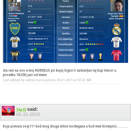
sta reci na ovo e moj NORDEUS po kojoj logici ti sastavljas taj kup timovi u
proseku 18-20Q jaci od mene
Last edited by vedran boca juniors; 05-31-2015 at
03:32 AM
.
said:
Top El
05-31-2015
Koja prevara ovaj t11 kod mog druga milon nordegana a kod men krompiric.............