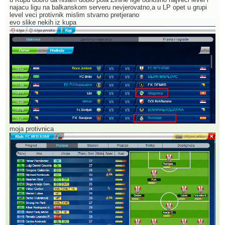
najacu ligu na balkanskom serveru nevjerovatno,a u LP opet u grupi
level veci protivnik mislim stvarno pretjerano
evo slike nekih iz kupa
moja protivnica