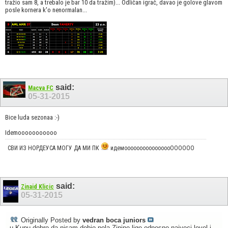
tražio sam 8, a trebalo je bar 10 da tražim)... Odličan igrač, davao je golove glavom
posle kornera k'o nenormalan...
said:
Macva FC
05-31-2015
Bice luda sezonaa :-)
Idemooooooooooo
СВИ ИЗ НОРДЕУСА МОГУ ДА МИ ПК
идемоооооооооооооооОООООО
said:
Zinaid Klicic
05-31-2015
Originally Posted by
vedran boca juniors
u Kupu dobro da nisam dobio pola Zinine lige odnosno najveci level i