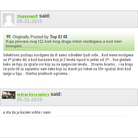
said:
Steppenwolf
05-31-2015
Originally Posted by
Top El
Koja prevara ovaj t11 kod mog druga milon nordegana a kod men
krompiric.............
Selektivno puštaju nordgene da ih samo određeni ljudi vide... Kod mene nordgena
sa 3* preko 60, a kod burazera koji je 2 levela ispod ni jedan od 5*... Sve gledam
kako se biju za igrače ovi koji su na njegovom levelu... Stvarno kvarno... i na kraju
će pola tih (a zapamtio sam neke koji su stavili po token na 20+ igrača) doći kod
njega u ligu... Startna prednost ogromna...
said:
vedran boca juniors
05-31-2015
a sta da ja kazem vidite i sami