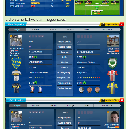
a dio samo kakve sam mogao izvuc