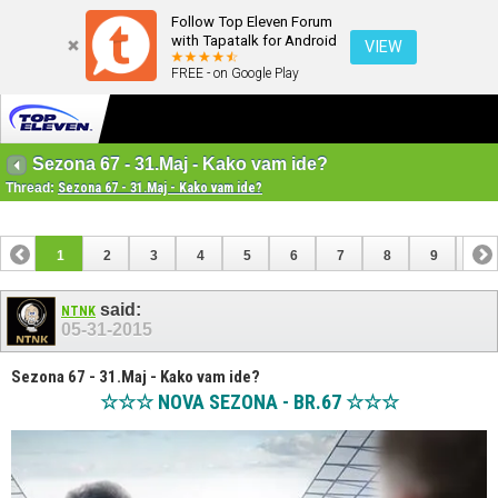
Follow Top Eleven Forum
with Tapatalk for Android
VIEW
FREE - on Google Play
Sezona 67 - 31.Maj - Kako vam ide?
Thread:
Sezona 67 - 31.Maj - Kako vam ide?
1
2
3
4
5
6
7
8
9
10
11
12
13
14
15
16
17
said:
NTNK
05-31-2015
Sezona 67 - 31.Maj - Kako vam ide?
☆☆☆ NOVA SEZONA - BR.67 ☆☆☆