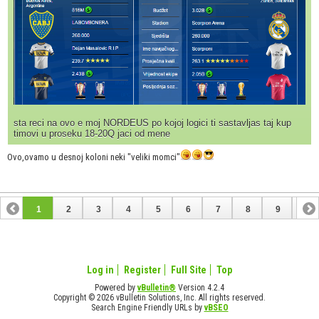
sta reci na ovo e moj NORDEUS po kojoj logici ti sastavljas taj kup
timovi u proseku 18-20Q jaci od mene
Ovo,ovamo u desnoj koloni neki "veliki momci"
1
2
3
4
5
6
7
8
9
10
11
12
13
14
15
16
17
Log in
Register
Full Site
Top
Powered by
vBulletin®
Version 4.2.4
Copyright © 2026 vBulletin Solutions, Inc. All rights reserved.
Search Engine Friendly URLs by
vBSEO