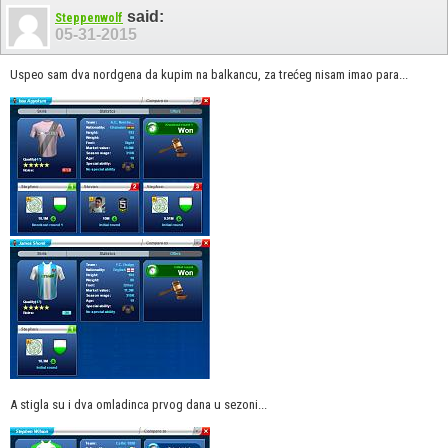
said:
Steppenwolf
05-31-2015
Uspeo sam dva nordgena da kupim na balkancu, za trećeg nisam imao para...
A stigla su i dva omladinca prvog dana u sezoni...