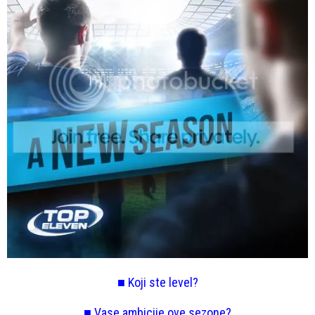
■ Koji ste level?
■ Vase ambicije ove sezone?