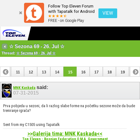
Follow Top Eleven Forum
with Tapatalk for Android
VIEW
FREE - on Google Play
☆ Sezona 69 - 26. Jul ☆
Thread:
☆ Sezona 69 - 26. Jul ☆
10
11
12
13
14
15
16
17
18
19
20
30
31
said:
MNK Kaskada
07-31-2015
Prva pobjeda u sezoni, da li razlog slabe forme na početku sezone može da bude
treniranje igrača?
Sent from my C1505 using Tapatalk
>>Galerija tima: MNK Kaskada<<
Top Eleven - Bosnian Federation O.M.A. Government