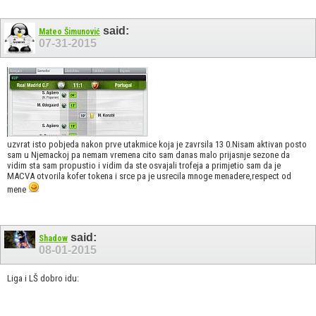
said:
Mateo Šimunović
07-31-2015
uzvrat isto pobjeda nakon prve utakmice koja je zavrsila 13 0.Nisam aktivan posto
sam u Njemackoj pa nemam vremena cito sam danas malo prijasnje sezone da
vidim sta sam propustio i vidim da ste osvajali trofeja a primjetio sam da je
MACVA otvorila kofer tokena i srce pa je usrecila mnoge menadere,respect od
mene
said:
Shadow
08-01-2015
Liga i LŠ dobro idu: