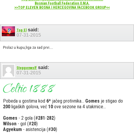
Bosnian Football Federation O.M.A.
>>TOP ELEVEN BOSNA I HERCEGOVINA FACEBOOK GROUP<<
said:
Top El
07-31-2015
Prolaz u kupu,liga za sad prvi....
said:
Steppenwolf
07-31-2015
Pobeda u gostima kod
6*
jačeg protivnika...
Gomes
je stigao do
200
ligaških golova, već
10
ove sezone na 4 utakmice...
Gomes
- 2 gola (#
281
-
282
)
Wilson
- gol (#
20
)
Agyekum
- asistencija (#
30
)