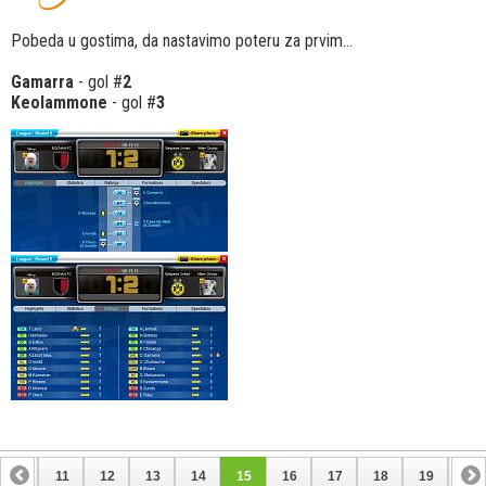
Pobeda u gostima, da nastavimo poteru za prvim...
Gamarra
- gol #
2
Keolammone
- gol #
3
10
11
12
13
14
15
16
17
18
19
20