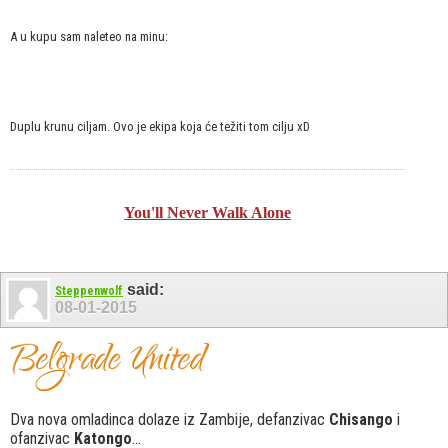
A u kupu sam naleteo na minu:
Duplu krunu ciljam. Ovo je ekipa koja će težiti tom cilju xD
You'll Never Walk Alone
said:
Steppenwolf
08-01-2015
Dva nova omladinca dolaze iz Zambije, defanzivac
Chisango
i
ofanzivac
Katongo
...