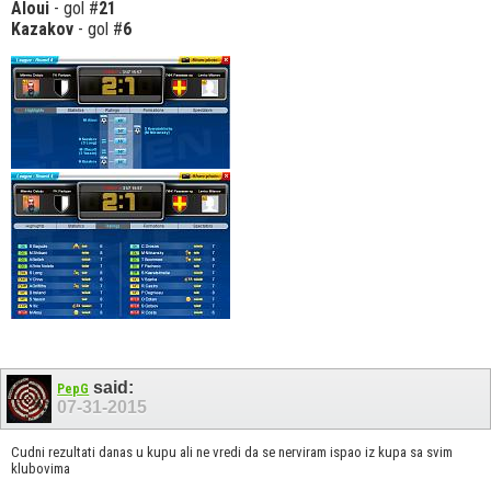
Aloui
- gol #
21
Kazakov
- gol #
6
said:
PepG
07-31-2015
Cudni rezultati danas u kupu ali ne vredi da se nerviram ispao iz kupa sa svim
klubovima