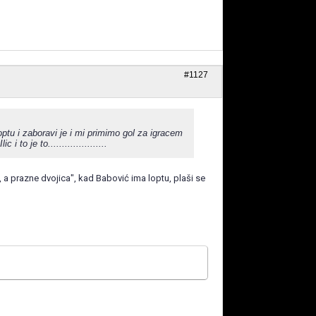
#1127
u i zaboravi je i mi primimo gol za igracem
to je to.....................
 a prazne dvojica", kad Babović ima loptu, plaši se