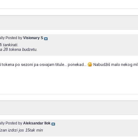
ally Posted by
Visionary S
i tankirati.
a 28 tokena budzetu.
5 tokena po sezoni pa osvajam titule... ponekad...
Nabudžiš malo nekog mlad
ally Posted by
Aleksandar Ilok
zan izdrzi jos 15tak min