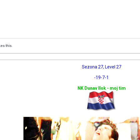
kes this.
Sezona 27, Level 27
-19
-7
-1
NK Dunav Ilok - moj tim