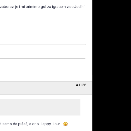
oravi je i mi primimo gol za igracem vise.Jedini
....
#1126
rdel samo da pišaš, a ono Happy Hour...