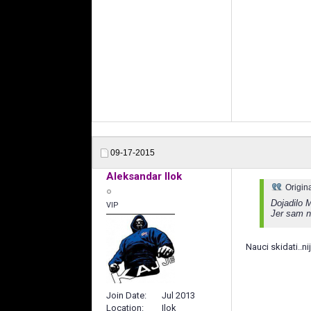
09-17-2015
Aleksandar Ilok
Origin
Dojadilo M
VIP
Jer sam n
Nauci skidati..ni
Join Date
Jul 2013
Location
Ilok