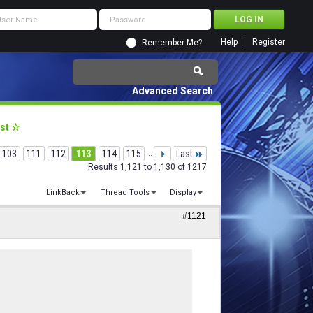
Help
Register
Remember Me?
Advanced Search
ust ☆
103
111
112
113
114
115
...
Last
Results 1,121 to 1,130 of 1217
LinkBack
Thread Tools
Display
#1121