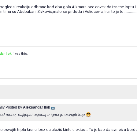
edaj reakciju odbrane kod oba gola Alkmara oce covek da iznese loptu i zab
timu su Abubakar i Zivkovic,malo se pridoda i Vuliocevic,Ilic i to je to.................
dar Ilok
likes this.
ally Posted by
Aleksandar Ilok
 od mene, najljepsi osjecaj u igrici je osvojiti kup
je osvojiti triplu krunu, bez da uložiš kintu u ekipu... To je kao da svrneš u bo