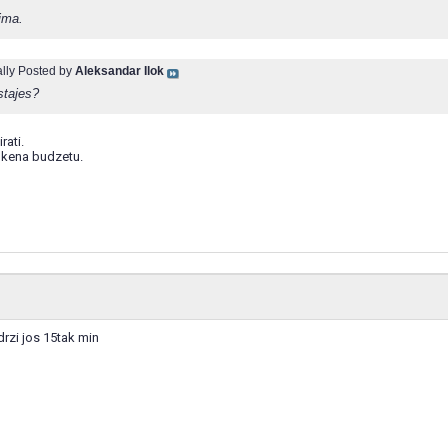
ima.
ally Posted by
Aleksandar Ilok
stajes?
rati.
okena budzetu.
drzi jos 15tak min