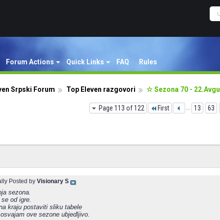
Forum Actions
Quick Links
FAQ
Rules
ven Srpski Forum
Top Eleven razgovori
☆ Sezona 70 - 22.Avg
Page 113 of 122
First
...
13
63
ally Posted by
Visionary S
ja sezona.
se od igre.
 kraju postaviti sliku tabele
u osvajam ove sezone ubjedljivo.