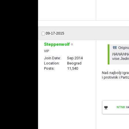
09-17-2015
Steppenwolf
Origin
VIP
HAHAHHAHA
Join Date
Sep 2014
vise.Jedin
Location
Beograd
Posts
11,540
Naš najbolji igr
i protivnik i Parti
NTNK
li