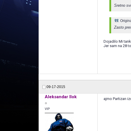
Sretno sv
Origin
Zasto pre
Dojadilo Mi tanki
Jer sam na 28 t
09-17-2015
Aleksandar Ilok
ajmo Partizan iz
VIP