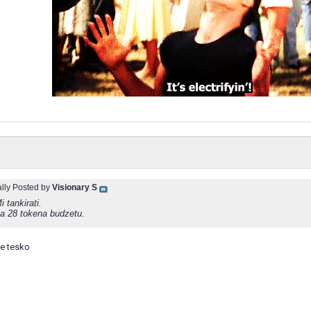
ally Posted by
Visionary S
i tankirati.
a 28 tokena budzetu.
je tesko