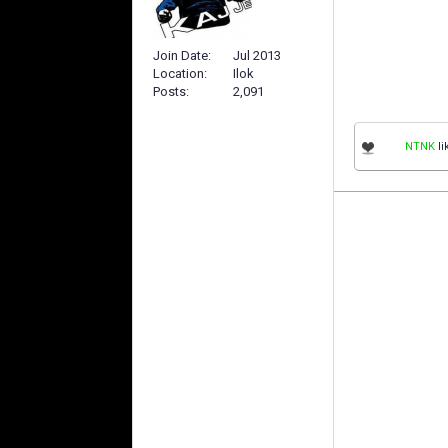
Join Date
Jul 2013
Location
Ilok
Posts
2,091
NTNK
li