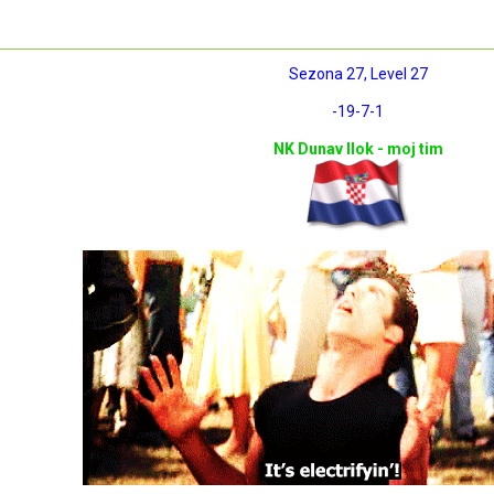
Sezona 27, Level 27
-19
-7
-1
NK Dunav Ilok - moj tim