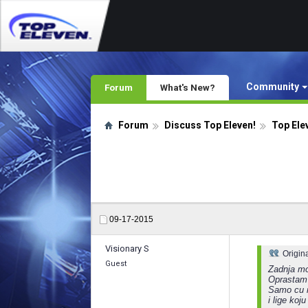
Community
Forum
What's New?
Forum
Discuss Top Eleven!
Top Ele
09-17-2015
Visionary S
Origin
Guest
Zadnja mo
Oprastam 
Samo cu na
i lige koj