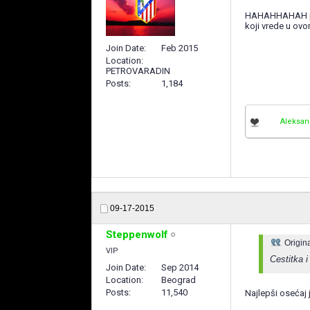
HAHAHHAHAH pogl
koji vrede u ovom 
Join Date
Feb 2015
Location
PETROVARADIN
Posts
1,184
Aleksan
09-17-2015
Steppenwolf
Origin
VIP
Cestitka i
Join Date
Sep 2014
Location
Beograd
Posts
11,540
Najlepši osećaj 