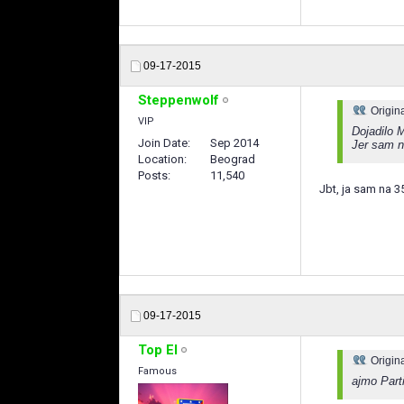
09-17-2015
Steppenwolf
Origin
VIP
Dojadilo M
Join Date
Sep 2014
Jer sam n
Location
Beograd
Posts
11,540
Jbt, ja sam na 3
09-17-2015
Top El
Origin
Famous
ajmo Parti