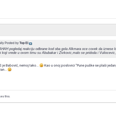
ally Posted by
Top El
H pogledaj reakciju odbrane kod oba gola Alkmara oce covek da iznese lopt
i koji vrede u ovom timu su Abubakar i Zivkovic,malo se pridoda i Vuliocevic,Ilic i 
ač je Babović, nemoj tako...
Kao u onoj poslovici "Pune puške se plaši jedan,
zan...
kes this.