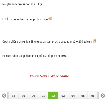
Na glavnom proflu pobeda u ligi:
U LŠ osiguran bezbedan prolaz dalje
Opet odlična utakmica Silve u koga sam prošle sezone uložio 200 zelenih
Pa sam rešio da ga častim sa još 50 i dignem na 85Q:
You'll Never Walk Alone
87
88
89
90
91
92
93
94
95
96
97
107
108