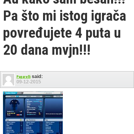
Pa što mi istog igrača
povređujete 4 puta u
20 dana mvjn!!!
said:
Paparelli
09-12-2015