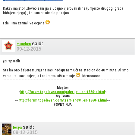
Kakav majstor ,doveo sam ga slucajno vjerovali ili ne (umjesto drugog igraca
bidujem njega) , i nisam se nimalo pokajao
I da , ima zanimljive ocjene
said:
munchen
09-12-2015
@Paparelli
Šta ba ono šaljete muriju na nas, nedaju nam ući na stadion do 40 minute. Al smo
vas odrali navijanjem, a i na terenu ništa manje
. Idemooooo
Moj tim
-->
http://forum.topeleven.com/galerija-...en-1860-a.html
<--
My Team
-->
http://forum.topeleven.com/team-show...en-1860-a.html
<--
#SVETINJA
said:
lespa
09-12-2015