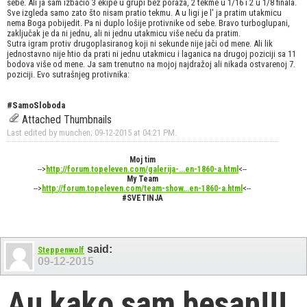
sebe. Ali ja sam izbacio 3 ekipe u grupi bez poraza, 2 tekme u 1/16 i 2 u 1/8 finala.
Sve izgleda samo zato što nisam pratio tekmu. A u ligi je l' ja pratim utakmicu
nema Boga pobijedit. Pa ni duplo lošije protivnike od sebe. Bravo turboglupani,
zaključak je da ni jednu, ali ni jednu utakmicu više neću da pratim.
Sutra igram protiv drugoplasiranog koji ni sekunde nije jači od mene. Ali lik
jednostavno nije htio da prati ni jednu utakmicu i laganica na drugoj poziciji sa 11
bodova više od mene. Ja sam trenutno na mojoj najdražoj ali nikada ostvarenoj 7.
poziciji. Evo sutrašnjeg protivnika:
#SamoSloboda
Attached Thumbnails
Last edited by munchen; 09-12-2015 at
04:21 PM
.
Moj tim
-->
http://forum.topeleven.com/galerija-...en-1860-a.html
<--
My Team
-->
http://forum.topeleven.com/team-show...en-1860-a.html
<--
#SVETINJA
said:
Steppenwolf
09-12-2015
Au kako sam besan!!!