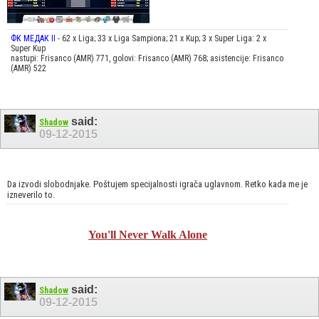
ФК МЕДАК II
- 62 x Liga; 33 x Liga Sampiona; 21 x Kup; 3 x Super Liga: 2 x
Super Kup
nastupi: Frisanco (AMR) 771, golovi: Frisanco (AMR) 768; asistencije: Frisanco
(AMR) 522
said:
Shadow
09-12-2015
Da izvodi slobodnjake. Poštujem specijalnosti igrača uglavnom. Retko kada me je
izneverilo to.
You'll Never Walk Alone
said:
Shadow
09-12-2015