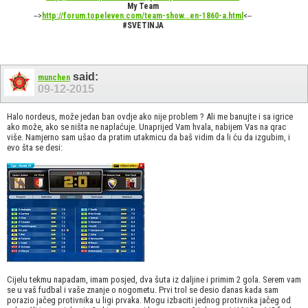
My Team
-->
http://forum.topeleven.com/team-show...en-1860-a.html
<--
#SVETINJA
said:
munchen
09-12-2015
Halo nordeus, može jedan ban ovdje ako nije problem ? Ali me banujte i sa igrice
ako može, ako se ništa ne naplaćuje. Unaprijed Vam hvala, nabijem Vas na qrac
više. Namjerno sam ušao da pratim utakmicu da baš vidim da li ću da izgubim, i
evo šta se desi:
Cijelu tekmu napadam, imam posjed, dva šuta iz daljine i primim 2 gola. Serem vam
se u vaš fudbal i vaše znanje o nogometu. Prvi trol se desio danas kada sam
porazio jačeg protivnika u ligi prvaka. Mogu izbaciti jednog protivnika jačeg od