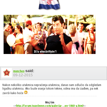
said:
munchen
09-12-2015
Nakon nekoliko utakmica nepraćenja utakmica, danas sam odlučio da odgledam
ligašku utakmicu. Ako bude sranja tokom tekme, odma ima da izađem, pa nek
završi kako hoće
.
Moj tim
-->
http://forum.topeleven.com/galerija-...en-1860-a.html
<--