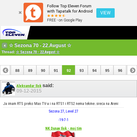
Follow Top Eleven Forum
with Tapatalk for Android
VIEW
FREE - on Google Play
☆ Sezona 70 - 22.Avgust ☆
Thread:
☆ Sezona 70 - 22.Avgust ☆
87
88
89
90
91
92
93
94
95
96
97
107
108
said:
Aleksandar Ilok
09-12-2015
Ja imam RTS preko Max TV-a i na RTS1 i RTS2 nema tekme..sreca na Areni
Sezona 27, Level 27
-19
-7
-1
NK Dunav Ilok - moj tim