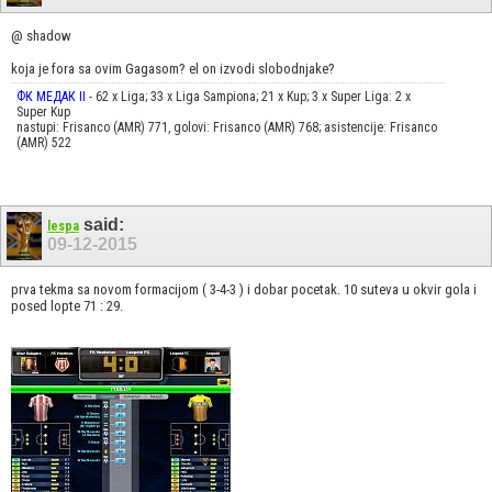
@ shadow
koja je fora sa ovim Gagasom? el on izvodi slobodnjake?
ФК МЕДАК II
- 62 x Liga; 33 x Liga Sampiona; 21 x Kup; 3 x Super Liga: 2 x
Super Kup
nastupi: Frisanco (AMR) 771, golovi: Frisanco (AMR) 768; asistencije: Frisanco
(AMR) 522
said:
lespa
09-12-2015
prva tekma sa novom formacijom ( 3-4-3 ) i dobar pocetak. 10 suteva u okvir gola i
posed lopte 71 : 29.