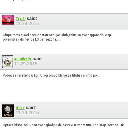
said:
Top El
11-29-2015
Glupa roma nikad nece postati ozbiljan klub,zelim im sve najgore do kraja
prvenstva i da nevide LS par sezona......
said:
AC Milan 21
11-29-2015
Pobeda i nereseno u ligi. U ligi pravo klanje za titulu svi smo jaki.
said:
NTNK
11-29-2015
Uprava kluba zeli Romi sve najbolje i da nastavi u istom ritmu do kraja sezone...⚽