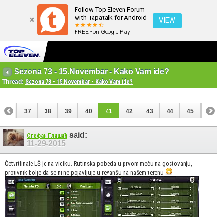
Follow Top Eleven Forum
with Tapatalk for Android
VIEW
FREE - on Google Play
Sezona 73 - 15.Novembar - Kako Vam ide?
Thread:
Sezona 73 - 15.Novembar - Kako Vam ide?
36
37
38
39
40
41
42
43
44
45
46
56
57
said:
Стефан Глишић
11-29-2015
Četvrtfinale LŠ je na vidiku. Rutinska pobeda u prvom meču na gostovanju,
protivnik bolje da se ni ne pojavljuje u revanšu na našem terenu