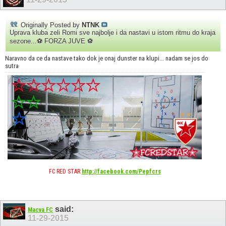
Originally Posted by
NTNK
Uprava kluba zeli Romi sve najbolje i da nastavi u istom ritmu do kraja
sezone...⚽ FORZA JUVE ⚽
Naravno da ce da nastave tako dok je onaj dunster na klupi... nadam se jos do
sutra
FC RED STAR
http://facebook.com/Pepfcrs
said:
Macva FC
11-29-2015