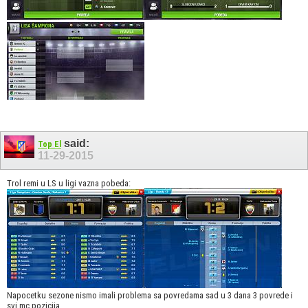
said:
Top El
11-29-2015
Trol remi u LS u ligi vazna pobeda:
Napocetku sezone nismo imali problema sa povredama sad u 3 dana 3 povrede i
svi mc pozicija....