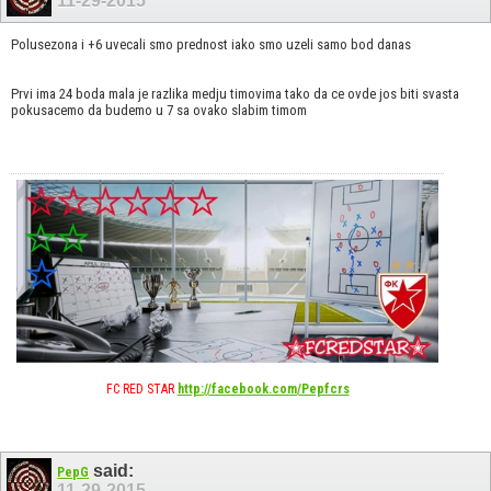
11-29-2015
Polusezona i +6 uvecali smo prednost iako smo uzeli samo bod danas
Prvi ima 24 boda mala je razlika medju timovima tako da ce ovde jos biti svasta
pokusacemo da budemo u 7 sa ovako slabim timom
FC RED STAR
http://facebook.com/Pepfcrs
said:
PepG
11-29-2015