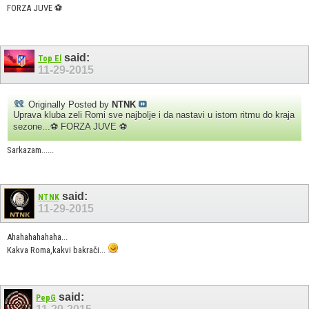
FORZA JUVE ⚽
said:
Top El
11-29-2015
Originally Posted by
NTNK
Uprava kluba zeli Romi sve najbolje i da nastavi u istom ritmu do kraja
sezone...⚽ FORZA JUVE ⚽
Sarkazam......
said:
NTNK
11-29-2015
Ahahahahahaha...
Kakva Roma,kakvi bakrači...
said:
PepG