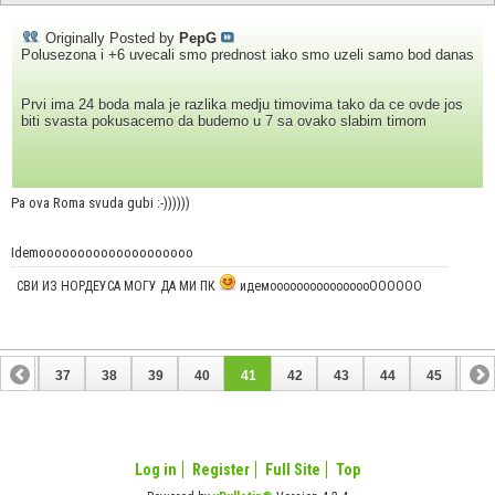
Originally Posted by
PepG
Polusezona i +6 uvecali smo prednost iako smo uzeli samo bod danas
Prvi ima 24 boda mala je razlika medju timovima tako da ce ovde jos
biti svasta pokusacemo da budemo u 7 sa ovako slabim timom
Pa ova Roma svuda gubi :-))))))
Idemoooooooooooooooooooo
СВИ ИЗ НОРДЕУСА МОГУ ДА МИ ПК
идемоооооооооооооооОООООО
36
37
38
39
40
41
42
43
44
45
46
56
57
Log in
Register
Full Site
Top