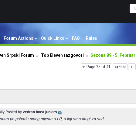
Forum Actions
Quick Links
FAQ
Rules
ven Srpski Forum
Top Eleven razgovori
Sezona 89 - 5. Februar
Page 25 of 41
First
ally Posted by
vedran boca juniors
 sutra po potvrdu prvog mjesta u LP, u ligi smo drugi za sad .