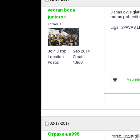
vedran boca
Danas dvije glatk
juniors
moras pobjedit n
Famous
Liga...SPAVAS 
Join Date
Sep 2014
Location
Croatia
Posts
1,860
Madridi
02-17-2017
Страхиња998
Poraz...0:2,stigl