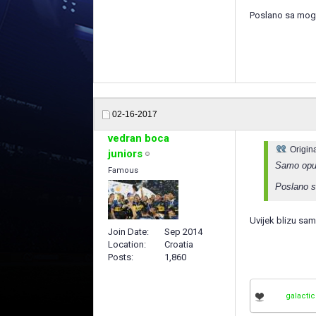
Poslano sa mog 
02-16-2017
vedran boca
Origin
juniors
Samo opu
Famous
Poslano s
Uvijek blizu sam
Join Date
Sep 2014
Location
Croatia
Posts
1,860
galacti