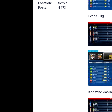
Location
Serbia
Posts
4,173
Petica u ligi:
Kod žene klasik