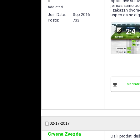
opalili dve sta
jer nas samo po
Addicted
i zakazan dvomec
Join Date
Sep 2016
uspeo da se di
Posts
733
Madridi
02-17-2017
Crvena Zvezda
Da li prodati d