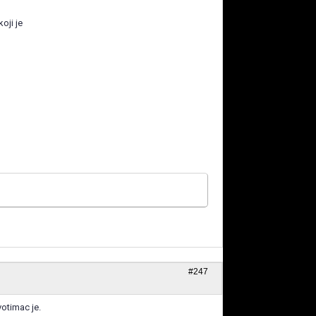
oji je
#247
otimac je.