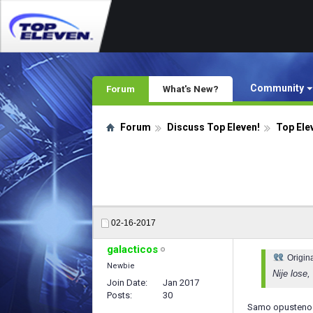
Community
Forum
What's New?
Forum
Discuss Top Eleven!
Top Ele
02-16-2017
galacticos
Origin
Newbie
Nije lose,
Join Date
Jan 2017
Posts
30
Samo opusteno