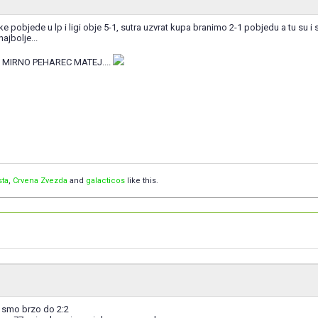
e pobjede u lp i ligi obje 5-1, sutra uzvrat kupa branimo 2-1 pobjedu a tu su i sa
ajbolje...
LI MIRNO PEHAREC MATEJ....
sta
,
Crvena Zvezda
and
galacticos
like this.
li smo brzo do 2:2