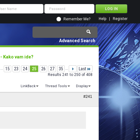
Help
Register
Remember Me?
Advanced Search
 - Kako vam ide?
...
15
23
24
25
26
27
35
...
Last
Results 241 to 250 of 408
LinkBack
Thread Tools
Display
#241