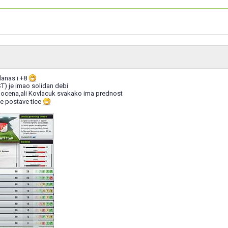
anas i +8
(ST) je imao solidan debi
na ocena,ali Kovlacuk svakako ima prednost
rve postave tice