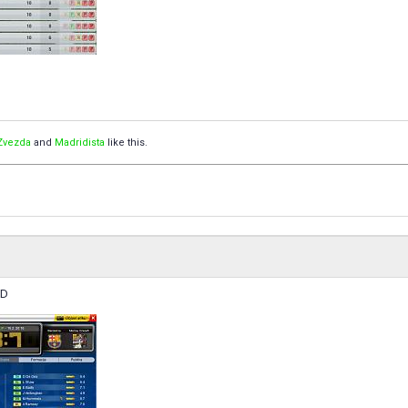
Zvezda
and
Madridista
like this.
xD