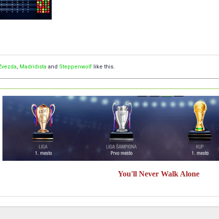
Zvezda
,
Madridista
and
Steppenwolf
like this.
You'll Never Walk Alone