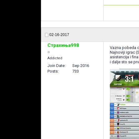
02-16-2017
Страхиња998
Vazna pobeda d
Najnoviji igrac 
asistencija i fi
Addicted
i dalje sto se p
Join Date
Sep 2016
Posts
733