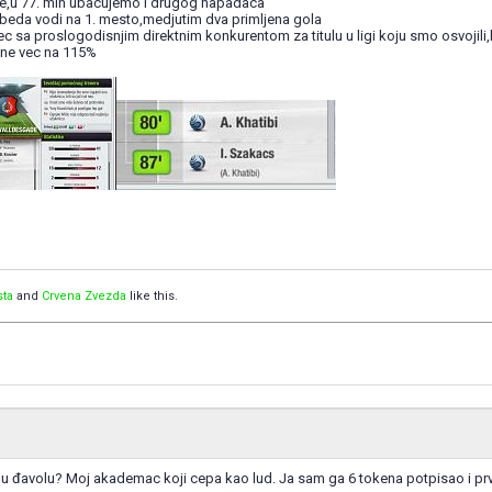
tive,u 77. min ubacujemo i drugog napadaca
beda vodi na 1. mesto,medjutim dva primljena gola
 sa proslogodisnjim direktnim konkurentom za titulu u ligi koju smo osvojili,k
gne vec na 115%
sta
and
Crvena Zvezda
like this.
ušu đavolu? Moj akademac koji cepa kao lud. Ja sam ga 6 tokena potpisao i prv