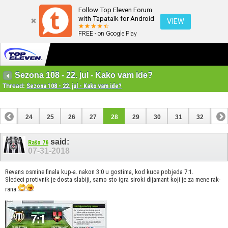
Follow Top Eleven Forum
with Tapatalk for Android
VIEW
FREE - on Google Play
Sezona 108 - 22. jul - Kako vam ide?
Thread:
Sezona 108 - 22. jul - Kako vam ide?
23
24
25
26
27
28
29
30
31
32
33
43
44
said:
Rašo 76
07-31-2018
Revans osmine finala kup-a. nakon 3:0 u gostima, kod kuce pobjeda 7:1.
Sledeci protivnik je dosta slabiji, samo sto igra siroki dijamant koji je za mene rak-
rana