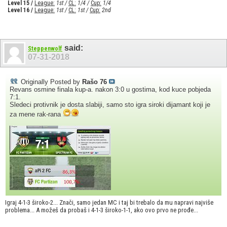
Level 15 /
League:
1st /
CL:
1/4 /
Cup:
1/4
Level 16 /
League:
1st /
CL:
1st /
Cup:
2nd
said:
Steppenwolf
07-31-2018
Originally Posted by
Rašo 76
Revans osmine finala kup-a. nakon 3:0 u gostima, kod kuce pobjeda
7:1.
Sledeci protivnik je dosta slabiji, samo sto igra siroki dijamant koji je
za mene rak-rana
Igraj 4-1-3 široko-2... Znači, samo jedan MC i taj bi trebalo da mu napravi najviše
problema... A možeš da probaš i 4-1-3 široko-1-1, ako ovo prvo ne prođe...