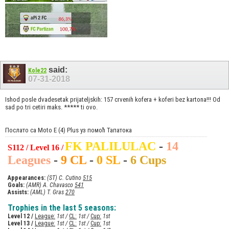
said:
Kole22
07-31-2018
Ishod posle dvadesetak prijateljskih: 157 crvenih kofera + koferi bez kartona!!! Od
sad po tri cetiri maks. ***** ti ovo.
Послато са Moto E (4) Plus уз помоћ Тапатока
FK PALILULAC
-
14
S112 / Level 16 /
Leagues
-
9 CL
-
0 SL
-
6 Cups
Appearances:
(ST) C. Cutino
515
Goals:
(AMR) A. Chavasco
541
Assists:
(AML) T. Gras
270
Trophies in the last 5 seasons:
Level 12 /
League:
1st /
CL:
1st /
Cup:
1st
Level 13 /
League:
1st /
CL:
1st /
Cup:
1st