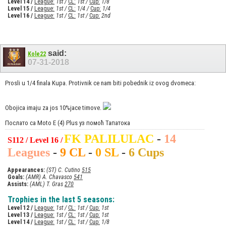
Level 14 /
League:
1st /
CL:
1st /
Cup:
1/8
Level 15 /
League:
1st /
CL:
1/4 /
Cup:
1/4
Level 16 /
League:
1st /
CL:
1st /
Cup:
2nd
said:
Kole22
07-31-2018
Prosli u 1/4 finala Kupa. Protivnik ce nam biti pobednik iz ovog dvomeca:
Obojica imaju za jos 10%jace timove.
Послато са Moto E (4) Plus уз помоћ Тапатока
FK PALILULAC
-
14
S112 / Level 16 /
Leagues
-
9 CL
-
0 SL
-
6 Cups
Appearances:
(ST) C. Cutino
515
Goals:
(AMR) A. Chavasco
541
Assists:
(AML) T. Gras
270
Trophies in the last 5 seasons:
Level 12 /
League:
1st /
CL:
1st /
Cup:
1st
Level 13 /
League:
1st /
CL:
1st /
Cup:
1st
Level 14 /
League:
1st /
CL:
1st /
Cup:
1/8