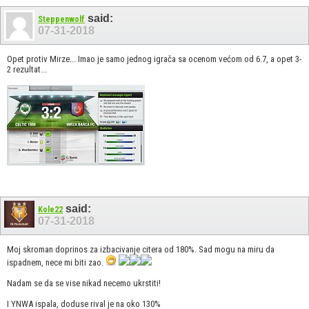
said:
Steppenwolf
07-31-2018
Opet protiv Mirze... Imao je samo jednog igrača sa ocenom većom od 6.7, a opet 3-
2 rezultat...
said:
Kole22
07-31-2018
Moj skroman doprinos za izbacivanje citera od 180%. Sad mogu na miru da
ispadnem, nece mi biti zao.
Nadam se da se vise nikad necemo ukrstiti!
I YNWA ispala, doduse rival je na oko 130%