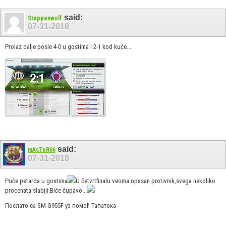
said:
Steppenwolf
07-31-2018
Prolaz dalje posle 4-0 u gostima i 2-1 kod kuće...
said:
mAsTeR06
07-31-2018
Puče petarda u gostima
U četvrtfinalu veoma opasan protivnik,svega nekoliko
procenata slabiji.Biće čupavo...
Послато са SM-G955F уз помоћ Тапатока