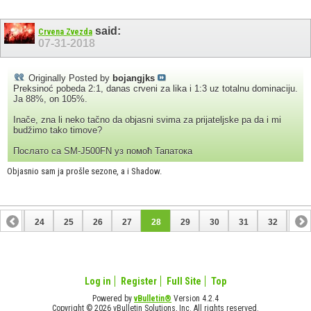
said:
Crvena Zvezda
07-31-2018
Originally Posted by
bojangjks
Preksinoć pobeda 2:1, danas crveni za lika i 1:3 uz totalnu dominaciju.
Ja 88%, on 105%.
Inače, zna li neko tačno da objasni svima za prijateljske pa da i mi
budžimo tako timove?
Послато са SM-J500FN уз помоћ Тапатока
Objasnio sam ja prošle sezone, a i Shadow.
23
24
25
26
27
28
29
30
31
32
33
43
44
Log in
Register
Full Site
Top
Powered by
vBulletin®
Version 4.2.4
Copyright © 2026 vBulletin Solutions, Inc. All rights reserved.