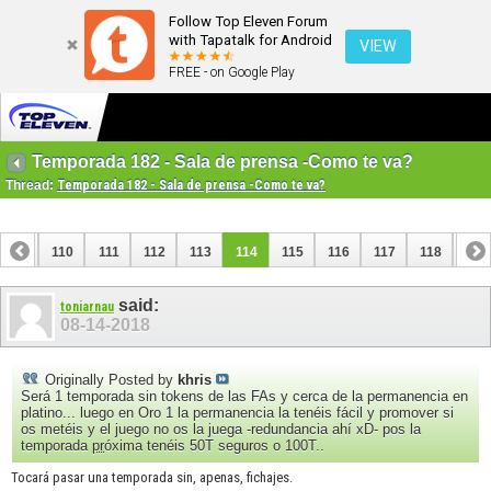
Follow Top Eleven Forum
with Tapatalk for Android
VIEW
FREE - on Google Play
Temporada 182 - Sala de prensa -Como te va?
Thread:
Temporada 182 - Sala de prensa -Como te va?
109
110
111
112
113
114
115
116
117
118
119
129
130
said:
toniarnau
08-14-2018
Originally Posted by
khris
Será 1 temporada sin tokens de las FAs y cerca de la permanencia en
platino... luego en Oro 1 la permanencia la tenéis fácil y promover si
os metéis y el juego no os la juega -redundancia ahí xD- pos la
temporada
pr
óxima tenéis 50T seguros o 100T..
Tocará pasar una temporada sin, apenas, fichajes.