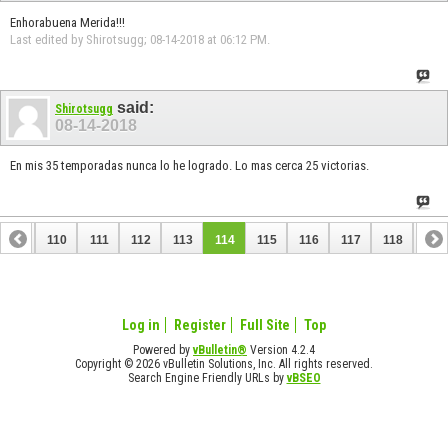
Enhorabuena Merida!!!
Last edited by Shirotsugg; 08-14-2018 at
06:12 PM
.
said:
Shirotsugg
08-14-2018
En mis 35 temporadas nunca lo he logrado. Lo mas cerca 25 victorias.
109
110
111
112
113
114
115
116
117
118
119
129
130
Log in
Register
Full Site
Top
Powered by
vBulletin®
Version 4.2.4
Copyright © 2026 vBulletin Solutions, Inc. All rights reserved.
Search Engine Friendly URLs by
vBSEO