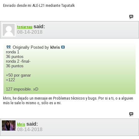
Enviado desde mi ALE-L21 mediante Tapatalk
said:
toniarnau
08-14-2018
Originally Posted by
khris
ronda 1
36 puntos
ronda 2 -final-
36 puntos
+50 por ganar
=122
127 imposible. xD
khris, he dejado un mensaje en Problemas técnicos y bugs. Por si a ti, o a alguien
más le sale lo mismo o, sólo es a mi.
said:
khris
08-14-2018