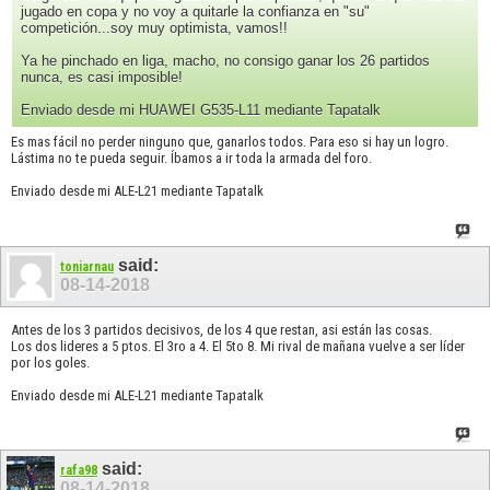
jugado en copa y no voy a quitarle la confianza en "su"
competición...soy muy optimista, vamos!!
Ya he pinchado en liga, macho, no consigo ganar los 26 partidos
nunca, es casi imposible!
Enviado desde mi HUAWEI G535-L11 mediante Tapatalk
Es mas fácil no perder ninguno que, ganarlos todos. Para eso si hay un logro.
Lástima no te pueda seguir. Íbamos a ir toda la armada del foro.
Enviado desde mi ALE-L21 mediante Tapatalk
said:
toniarnau
08-14-2018
Antes de los 3 partidos decisivos, de los 4 que restan, asi están las cosas.
Los dos lideres a 5 ptos. El 3ro a 4. El 5to 8. Mi rival de mañana vuelve a ser líder
por los goles.
Enviado desde mi ALE-L21 mediante Tapatalk
said:
rafa98
08-14-2018