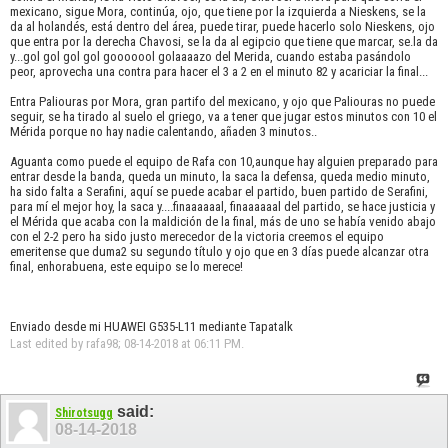
mexicano, sigue Mora, continúa, ojo, que tiene por la izquierda a Nieskens, se la
da al holandés, está dentro del área, puede tirar, puede hacerlo solo Nieskens, ojo
que entra por la derecha Chavosi, se la da al egipcio que tiene que marcar, se.la da
y...gol gol gol gol gooooool golaaaazo del Merida, cuando estaba pasándolo
peor, aprovecha una contra para hacer el 3 a 2 en el minuto 82 y acariciar la final...
Entra Paliouras por Mora, gran partifo del mexicano, y ojo que Paliouras no puede
seguir, se ha tirado al suelo el griego, va a tener que jugar estos minutos con 10 el
Mérida porque no hay nadie calentando, añaden 3 minutos..
Aguanta como puede el equipo de Rafa con 10,aunque hay alguien preparado para
entrar desde la banda, queda un minuto, la saca la defensa, queda medio minuto,
ha sido falta a Serafini, aquí se puede acabar el partido, buen partido de Serafini,
para mí el mejor hoy, la saca y....finaaaaaal, finaaaaaal del partido, se hace justicia y
el Mérida que acaba con la maldición de la final, más de uno se había venido abajo
con el 2-2 pero ha sido justo merecedor de la victoria creemos el equipo
emeritense que duma2 su segundo título y ojo que en 3 días puede alcanzar otra
final, enhorabuena, este equipo se lo merece!
Enviado desde mi HUAWEI G535-L11 mediante Tapatalk
Last edited by rafa98; 08-14-2018 at
06:11 PM
.
said:
Shirotsugg
08-14-2018