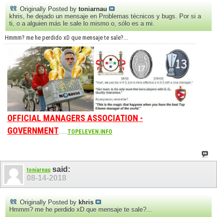
Originally Posted by
toniarnau
khris, he dejado un mensaje en Problemas técnicos y bugs. Por si a
ti, o a alguien más le sale lo mismo o, sólo es a mi.
Hmmm? me he perdido xD que mensaje te sale?...
OFFICIAL MANAGERS ASSOCIATION -
GOVERNMENT
......
TOPELEVEN.INFO
said:
toniarnau
08-14-2018
Originally Posted by
khris
Hmmm? me he perdido xD que mensaje te sale?...