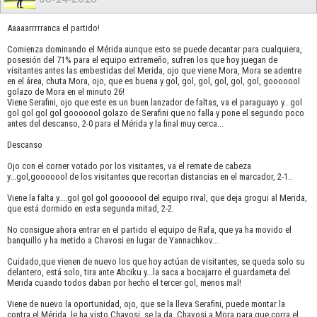
Aaaaarrrrranca el partido!
Comienza dominando el Mérida aunque esto se puede decantar para cualquiera,
posesión del 71% para el equipo extremeño, sufren los que hoy juegan de
visitantes antes las embestidas del Merida, ojo que viene Mora, Mora se adentre
en el área, chuta Mora, ojo, que es buena y gol, gol, gol, gol, gol, gol, gooooool
golazo de Mora en el minuto 26!
Viene Serafini, ojo que este es un buen lanzador de faltas, va el paraguayo y...gol
gol gol gol gol gooooool golazo de Serafini que no falla y pone el segundo poco
antes del descanso, 2-0 para el Mérida y la final muy cerca...
Descanso
Ojo con el corner votado por los visitantes, va el remate de cabeza
y...gol,gooooool de los visitantes que recortan distancias en el marcador, 2-1..
Viene la falta y....gol gol gol gooooool del equipo rival, que deja grogui al Merida,
que está dormido en esta segunda mitad, 2-2.
No consigue ahora entrar en el partido el equipo de Rafa, que ya ha movido el
banquillo y ha metido a Chavosi en lugar de Yannachkov...
Cuidado,que vienen de nuevo los que hoy actúan de visitantes, se queda solo su
delantero, está solo, tira ante Abciku y...la saca a bocajarro el guardameta del
Merida cuando todos daban por hecho el tercer gol, menos mal!
Viene de nuevo la oportunidad, ojo, que se la lleva Serafini, puede montar la
contra el Mérida, le ha visto Chavosi, se la da, Chavosi a Mora para que corra el