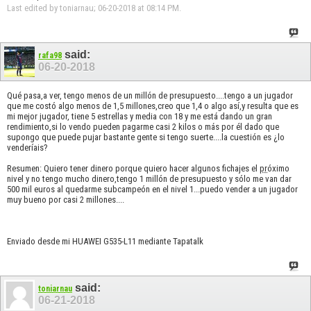
Last edited by toniarnau; 06-20-2018 at
08:14 PM
.
said:
rafa98
06-20-2018
Qué pasa,a ver, tengo menos de un millón de presupuesto....tengo a un jugador
que me costó algo menos de 1,5 millones,creo que 1,4 o algo así,y resulta que es
mi mejor jugador, tiene 5 estrellas y media con 18 y me está dando un gran
rendimiento,si lo vendo pueden pagarme casi 2 kilos o más por él dado que
supongo que puede pujar bastante gente si tengo suerte....la cuestión es ¿lo
venderíais?
Resumen: Quiero tener dinero porque quiero hacer algunos fichajes el
pr
óximo
nivel y no tengo mucho dinero,tengo 1 millón de presupuesto y sólo me van dar
500 mil euros al quedarme subcampeón en el nivel 1...puedo vender a un jugador
muy bueno por casi 2 millones....
Enviado desde mi HUAWEI G535-L11 mediante Tapatalk
said:
toniarnau
06-21-2018