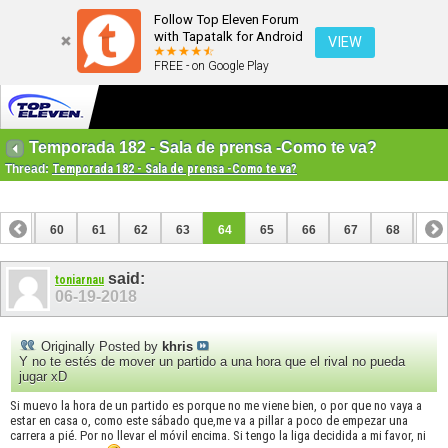
Follow Top Eleven Forum
with Tapatalk for Android
VIEW
FREE - on Google Play
Temporada 182 - Sala de prensa -Como te va?
Thread:
Temporada 182 - Sala de prensa -Como te va?
59
60
61
62
63
64
65
66
67
68
69
79
80
said:
toniarnau
06-19-2018
Originally Posted by
khris
Y no te estés de mover un partido a una hora que el rival no pueda
jugar xD
Si muevo la hora de un partido es porque no me viene bien, o por que no vaya a
estar en casa o, como este sábado que,me va a pillar a poco de empezar una
carrera a pié. Por no llevar el móvil encima. Si tengo la liga decidida a mi favor, ni