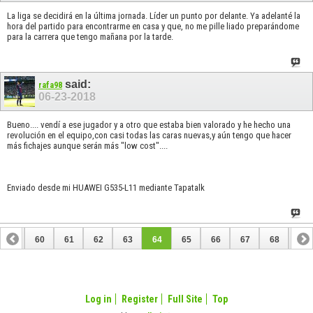
La liga se decidirá en la última jornada. Líder un punto por delante. Ya adelanté la
hora del partido para encontrarme en casa y que, no me pille liado preparándome
para la carrera que tengo mañana por la tarde.
said:
rafa98
06-23-2018
Bueno.... vendí a ese jugador y a otro que estaba bien valorado y he hecho una
revolución en el equipo,con casi todas las caras nuevas,y aún tengo que hacer
más fichajes aunque serán más "low cost"....
Enviado desde mi HUAWEI G535-L11 mediante Tapatalk
59
60
61
62
63
64
65
66
67
68
69
79
80
Log in
Register
Full Site
Top