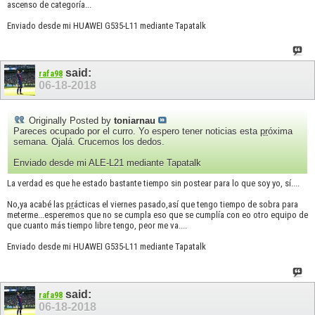
ascenso de categoría...
Enviado desde mi HUAWEI G535-L11 mediante Tapatalk
said:
rafa98
06-18-2018
Originally Posted by
toniarnau
Pareces ocupado por el curro. Yo espero tener noticias esta
pr
óxima
semana. Ojalá. Crucemos los dedos.
Enviado desde mi ALE-L21 mediante Tapatalk
La verdad es que he estado bastante tiempo sin postear para lo que soy yo, sí....
No,ya acabé las
pr
ácticas el viernes pasado,así que tengo tiempo de sobra para
meterme...esperemos que no se cumpla eso que se cumplía con eo otro equipo de
que cuanto más tiempo libre tengo, peor me va....
Enviado desde mi HUAWEI G535-L11 mediante Tapatalk
said:
rafa98
06-18-2018