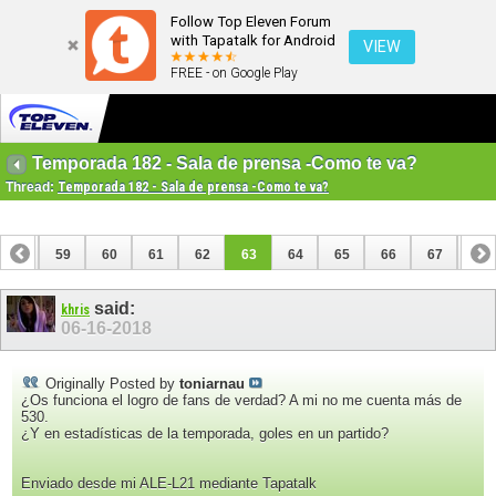
Follow Top Eleven Forum
with Tapatalk for Android
VIEW
FREE - on Google Play
Temporada 182 - Sala de prensa -Como te va?
Thread:
Temporada 182 - Sala de prensa -Como te va?
58
59
60
61
62
63
64
65
66
67
68
78
79
said:
khris
06-16-2018
Originally Posted by
toniarnau
¿Os funciona el logro de fans de verdad? A mi no me cuenta más de
530.
¿Y en estadísticas de la temporada, goles en un partido?
Enviado desde mi ALE-L21 mediante Tapatalk