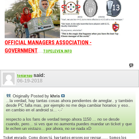
OFFICIAL MANAGERS ASSOCIATION -
GOVERNMENT
......
TOPELEVEN.INFO
said:
toniarnau
06-19-2018
Originally Posted by
khris
...la verdad, hay tantas cosas ahora pendientes de arreglar.. y también
desde PC falla mas, por ejemplo no me deja cambiar horarios y eso..
en cambio en el android si... -.-'
respecto a los fans de verdad tengo ahora 1150 ... no se desde
cuando, pero... si ves que no aumenta puedes mandar un ticket y que
le echen un vistazo... por ahora, no se nada xD
Ticket enviado. Como dices tú, hay tantos errores por revisar........ Somos los