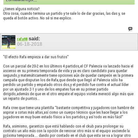
¿tienes alguna noticia?
Otra cosa, cuando termina un partido y te sale lo de dar gracias, las das y, se
queda el botón activo. No sé si me explico.
said:
rafa98
06-18-2018
"El efecto Rafa empieza a dar sus frutos"
Con un parcial de 20-2 en los últimos 4 partidos,el CF Palencia va lanzado hacia el
ascenso en su primera temporada de vida y ya es claro candidato para quedar
segundo,y matemáticamente tiene opciones aún de quedar campeón en la primera
campaña que disputan los de Rafa,que desde que llegó al Palencia sólo ha
perdido un partido y empatado otros dos,y el perdido fue contra el actual líder
por un ajustado 2-1 y uno de los empates fue en su primer partido
dirigido,además de que en el otro empate el equipo violeta mereció algo más que
un reparto de puntos...
Rafa cree que tiene una plantilla "bastante competitiva y jugadores con hambre de
aspirar a cotas más altas,así como un cuerpo técnico que les hace llegar a los
jugadores en muy buen estado físico a los partidos,y así todo es más fácil"
Rafa, asimismo, garantizo que está hablando con el ckub para prolongar su
contrato un año más con la opción de renovar otro más si el equipo asciende la
pr
óxima temporada.... dando por contado en el club que esta se va a lograr otro