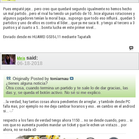
Pues empaté jeje... pero creo que quedaré segundo igualmente no hemos hecho
un mal partido...pero el rival ha tenido un partido de 10...hice algunas rotaciones y
algunos jugadores tenían la moral baja...supongo que todo eso influirá...quedan 5
partidos y uno de ellos es contra el líder....que ya me saca 8...y tengo al tercero a 3
puntos y al cuarto a 5....bonita lucha en este primer nivel...
Enviado desde mi HUAWEI G535-L11 mediante Tapatalk
said:
khris
06-18-2018
Originally Posted by
toniarnau
¿tienes alguna noticia?
Otra cosa, cuando termina un partido y te sale lo de dar gracias, las
das y, se queda el botón activo. No sé si me explico.
...la verdad, hay tantas cosas ahora pendientes de arreglar.. y también desde PC
falla mas, por ejemplo no me deja cambiar horarios y eso.. en cambio en el android
si... -.-'
respecto a los fans de verdad tengo ahora 1150 ... no se desde cuando, pero... si
ves que no aumenta puedes mandar un ticket y que le echen un vistazo... por
ahora, no se nada xD