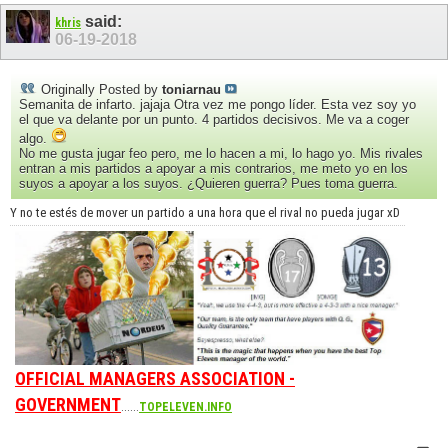
said:
khris
06-19-2018
Originally Posted by
toniarnau
Semanita de infarto. jajaja Otra vez me pongo líder. Esta vez soy yo
el que va delante por un punto. 4 partidos decisivos. Me va a coger
algo.
No me gusta jugar feo pero, me lo hacen a mi, lo hago yo. Mis rivales
entran a mis partidos a apoyar a mis contrarios, me meto yo en los
suyos a apoyar a los suyos. ¿Quieren guerra? Pues toma guerra.
Y no te estés de mover un partido a una hora que el rival no pueda jugar xD
OFFICIAL MANAGERS ASSOCIATION -
GOVERNMENT
......
TOPELEVEN.INFO