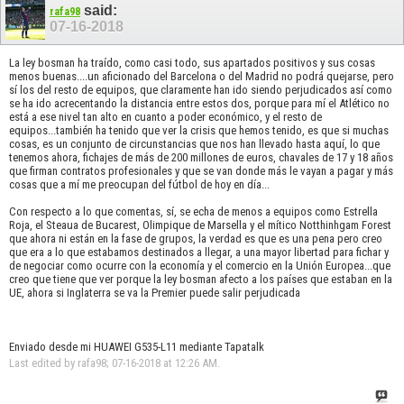
said:
rafa98
07-16-2018
La ley bosman ha traído, como casi todo, sus apartados positivos y sus cosas
menos buenas....un aficionado del Barcelona o del Madrid no podrá quejarse, pero
sí los del resto de equipos, que claramente han ido siendo perjudicados así como
se ha ido acrecentando la distancia entre estos dos, porque para mí el Atlético no
está a ese nivel tan alto en cuanto a poder económico, y el resto de
equipos...también ha tenido que ver la crisis que hemos tenido, es que si muchas
cosas, es un conjunto de circunstancias que nos han llevado hasta aquí, lo que
tenemos ahora, fichajes de más de 200 millones de euros, chavales de 17 y 18 años
que firman contratos profesionales y que se van donde más le vayan a pagar y más
cosas que a mí me preocupan del fútbol de hoy en día...
Con respecto a lo que comentas, sí, se echa de menos a equipos como Estrella
Roja, el Steaua de Bucarest, Olimpique de Marsella y el mítico Notthinhgam Forest
que ahora ni están en la fase de grupos, la verdad es que es una pena pero creo
que era a lo que estabamos destinados a llegar, a una mayor libertad para fichar y
de negociar como ocurre con la economía y el comercio en la Unión Europea...que
creo que tiene que ver porque la ley bosman afecto a los países que estaban en la
UE, ahora si Inglaterra se va la Premier puede salir perjudicada
Enviado desde mi HUAWEI G535-L11 mediante Tapatalk
Last edited by rafa98; 07-16-2018 at
12:26 AM
.