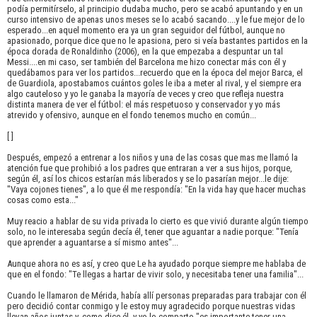
podía permitírselo, al principio dudaba mucho, pero se acabó apuntando y en un
curso intensivo de apenas unos meses se lo acabó sacando....y le fue mejor de lo
esperado...en aquel momento era ya un gran seguidor del fútbol, aunque no
apasionado, porque dice que no le apasiona, pero si veía bastantes partidos en la
época dorada de Ronaldinho (2006), en la que empezaba a despuntar un tal
Messi....en mi caso, ser también del Barcelona me hizo conectar más con él y
quedábamos para ver los partidos...recuerdo que en la época del mejor Barca, el
de Guardiola, apostabamos cuántos goles le iba a meter al rival, y el siempre era
algo cauteloso y yo le ganaba la mayoría de veces y creo que refleja nuestra
distinta manera de ver el fútbol: el más respetuoso y conservador y yo más
atrevido y ofensivo, aunque en el fondo tenemos mucho en común...
[ ]
Después, empezó a entrenar a los niños y una de las cosas que mas me llamó la
atención fue que prohibió a los padres que entraran a ver a sus hijos, porque,
según él, así los chicos estarían más liberados y se lo pasarían mejor...le dije:
"Vaya cojones tienes", a lo que él me respondía: "En la vida hay que hacer muchas
cosas como esta..."
Muy reacio a hablar de su vida privada lo cierto es que vivió durante algún tiempo
solo, no le interesaba según decía él, tener que aguantar a nadie porque: "Tenía
que aprender a aguantarse a sí mismo antes"...
Aunque ahora no es así, y creo que Le ha ayudado porque siempre me hablaba de
que en el fondo: "Te llegas a hartar de vivir solo, y necesitaba tener una familia"...
Cuando le llamaron de Mérida, había allí personas preparadas para trabajar con él
pero decidió contar conmigo y le estoy muy agradecido porque nuestras vidas
llevan años juntas y, como dice él, y yo lo comparto "es importante tener una