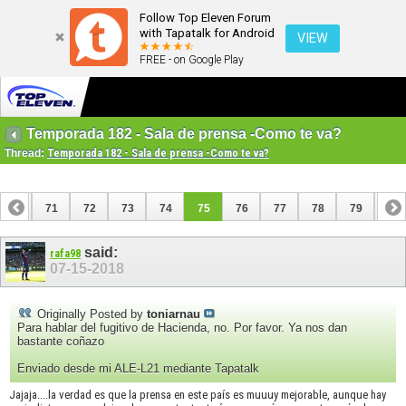
Follow Top Eleven Forum
with Tapatalk for Android
VIEW
FREE - on Google Play
Temporada 182 - Sala de prensa -Como te va?
Thread:
Temporada 182 - Sala de prensa -Como te va?
70
71
72
73
74
75
76
77
78
79
80
90
91
said:
rafa98
07-15-2018
Originally Posted by
toniarnau
Para hablar del fugitivo de Hacienda, no. Por favor. Ya nos dan
bastante coñazo
Enviado desde mi ALE-L21 mediante Tapatalk
Jajaja....la verdad es que la prensa en este país es muuuy mejorable, aunque hay