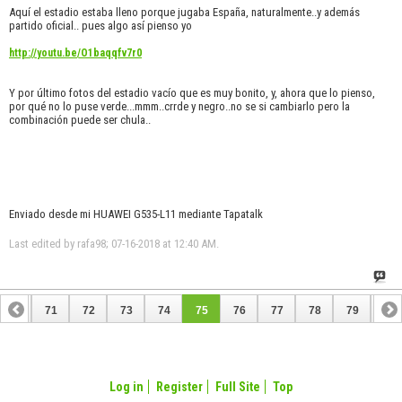
Aquí el estadio estaba lleno porque jugaba España, naturalmente..y además
partido oficial.. pues algo así pienso yo
http://youtu.be/O1baqqfv7r0
Y por último fotos del estadio vacío que es muy bonito, y, ahora que lo pienso,
por qué no lo puse verde...mmm..crrde y negro..no se si cambiarlo pero la
combinación puede ser chula..
Enviado desde mi HUAWEI G535-L11 mediante Tapatalk
Last edited by rafa98; 07-16-2018 at
12:40 AM
.
70
71
72
73
74
75
76
77
78
79
80
90
91
Log in
Register
Full Site
Top