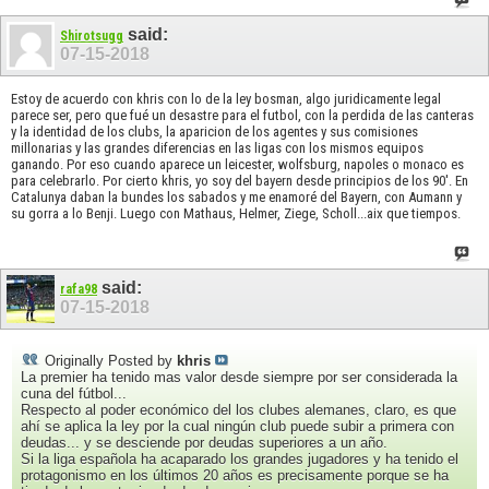
said:
Shirotsugg
07-15-2018
Estoy de acuerdo con khris con lo de la ley bosman, algo juridicamente legal
parece ser, pero que fué un desastre para el futbol, con la perdida de las canteras
y la identidad de los clubs, la aparicion de los agentes y sus comisiones
millonarias y las grandes diferencias en las ligas con los mismos equipos
ganando. Por eso cuando aparece un leicester, wolfsburg, napoles o monaco es
para celebrarlo. Por cierto khris, yo soy del bayern desde principios de los 90'. En
Catalunya daban la bundes los sabados y me enamoré del Bayern, con Aumann y
su gorra a lo Benji. Luego con Mathaus, Helmer, Ziege, Scholl...aix que tiempos.
said:
rafa98
07-15-2018
Originally Posted by
khris
La premier ha tenido mas valor desde siempre por ser considerada la
cuna del fútbol...
Respecto al poder económico del los clubes alemanes, claro, es que
ahí se aplica la ley por la cual ningún club puede subir a primera con
deudas... y se desciende por deudas superiores a un año.
Si la liga española ha acaparado los grandes jugadores y ha tenido el
protagonismo en los últimos 20 años es precisamente porque se ha