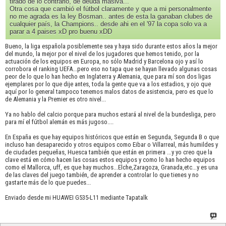
tirado de lo contrario, de deuda masiva...
Otra cosa que cambió el fútbol claramente y que a mi personalmente
no me agrada es la ley Bosman.. antes de esta la ganaban clubes de
cualquier país, la Champions.. desde ahi en el '97 la copa solo va a
parar a 4 paises xD pro buenu xDD
Bueno, la liga española posiblemente sea y haya sido durante estos años la mejor
del mundo, la mejor por el nivel de los jugadores que hemos tenido, por la
actuación de los equipos en Europa, no sólo Madrid y Barcelona ojo y así lo
corrobora el ranking UEFA...pero eso no tapa que se hayan llevado algunas cosas
peor de lo que lo han hecho en Inglaterra y Alemania, que para mí son dos ligas
ejemplares por lo que dije antes, toda la gente que va a los estadios, y ojo que
aquí por lo general tampoco tenemos malos datos de asistencia, pero es que lo
de Alemania y la Premier es otro nivel...
Ya no hablo del calcio porque para muchos estará al nivel de la bundesliga, pero
para mí el fútbol alemán es más jugoso....
En España es que hay equipos históricos que están en Segunda, Segunda B o que
incluso han desaparecido y otros equipos como Eibar o Villarreal, más humildes y
de ciudades pequeñas, Huesca también que están en primera ...y yo creo que la
clave está en cómo hacen las cosas estos equipos y como lo han hecho equipos
como el Mallorca, uff, es que hay muchos...Elche,Zaragoza, Granada,etc...y es una
de las claves del juego también, de aprender a controlar lo que tienes y no
gastarte más de lo que puedes...
Enviado desde mi HUAWEI G535-L11 mediante Tapatalk