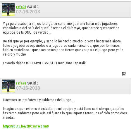
said:
rafa98
07-16-2018
Y ya para acabar, a mi, os lo digo en serio, me gustaría fichar más jugadores
españoles o del país del que fuésemos el club y yo, que parece que tenemos
equipos de la ONU, de verdad...
De ahí que yo por ejemplo, y si no lo he hecho mucho lo voy a hacer más ahora,
fiche a jugadores españoles o a jugadores sudamericanos, que por lo menos
hablen castellano...que esas cosas poco tienen que ver para el juego pero yo lo
valoro y mucho
Enviado desde mi HUAWEI G535-L11 mediante Tapatalk
said:
rafa98
07-16-2018
Hacemos un paréntesis y hablamos del juego...
Imaginaos que este es el estadio de mi equipo y está lleno casi siempre, aquí no
hay tanto ambiente pero aún así fijaros lo que importa tener una afición como dios
manda..
http://youtu.be/zKCxaTwphm0