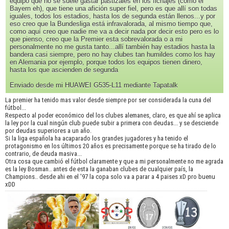
equipo que no se suele gastar pastizales en los fichajes (como el
Bayern eh), que tiene una afición super fiel, pero es que allí son todas
iguales, todos los estadios, hasta los de segunda están llenos...y por
eso creo que la Bundesliga está infravalorada, al mismo tiempo que,
como aquí creo que nadie me va a decir nada por decir esto pero es lo
que pienso, creo que la Premier esta sobrevalorada o a mi
personalmente no me gusta tanto...allí también hay estadios hasta la
bandera casi siempre, pero no hay clubes tan humildes como los hay
en Alemania por ejemplo, porque todos los equipos tienen dinero,
hasta los que ascienden de segunda
Enviado desde mi HUAWEI G535-L11 mediante Tapatalk
La premier ha tenido mas valor desde siempre por ser considerada la cuna del
fútbol...
Respecto al poder económico del los clubes alemanes, claro, es que ahí se aplica
la ley por la cual ningún club puede subir a primera con deudas... y se desciende
por deudas superiores a un año.
Si la liga española ha acaparado los grandes jugadores y ha tenido el
protagonismo en los últimos 20 años es precisamente porque se ha tirado de lo
contrario, de deuda masiva...
Otra cosa que cambió el fútbol claramente y que a mi personalmente no me agrada
es la ley Bosman.. antes de esta la ganaban clubes de cualquier país, la
Champions.. desde ahi en el '97 la copa solo va a parar a 4 paises xD pro buenu
xDD