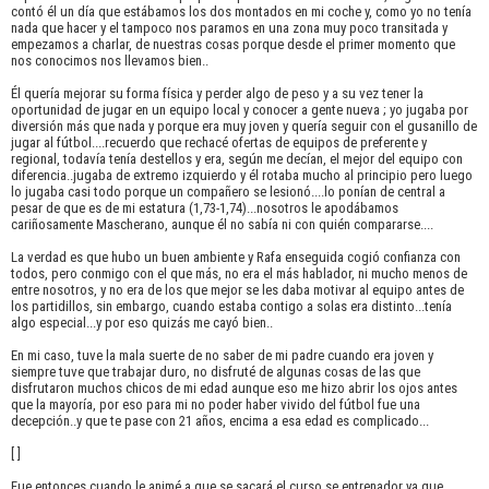
contó él un día que estábamos los dos montados en mi coche y, como yo no tenía
nada que hacer y el tampoco nos paramos en una zona muy poco transitada y
empezamos a charlar, de nuestras cosas porque desde el primer momento que
nos conocimos nos llevamos bien..
Él quería mejorar su forma física y perder algo de peso y a su vez tener la
oportunidad de jugar en un equipo local y conocer a gente nueva ; yo jugaba por
diversión más que nada y porque era muy joven y quería seguir con el gusanillo de
jugar al fútbol....recuerdo que rechacé ofertas de equipos de preferente y
regional, todavía tenía destellos y era, según me decían, el mejor del equipo con
diferencia..jugaba de extremo izquierdo y él rotaba mucho al principio pero luego
lo jugaba casi todo porque un compañero se lesionó....lo ponían de central a
pesar de que es de mi estatura (1,73-1,74)...nosotros le apodábamos
cariñosamente Mascherano, aunque él no sabía ni con quién compararse....
La verdad es que hubo un buen ambiente y Rafa enseguida cogió confianza con
todos, pero conmigo con el que más, no era el más hablador, ni mucho menos de
entre nosotros, y no era de los que mejor se les daba motivar al equipo antes de
los partidillos, sin embargo, cuando estaba contigo a solas era distinto...tenía
algo especial...y por eso quizás me cayó bien..
En mi caso, tuve la mala suerte de no saber de mi padre cuando era joven y
siempre tuve que trabajar duro, no disfruté de algunas cosas de las que
disfrutaron muchos chicos de mi edad aunque eso me hizo abrir los ojos antes
que la mayoría, por eso para mi no poder haber vivido del fútbol fue una
decepción..y que te pase con 21 años, encima a esa edad es complicado...
[ ]
Fue entonces cuando le animé a que se sacará el curso se entrenador ya que