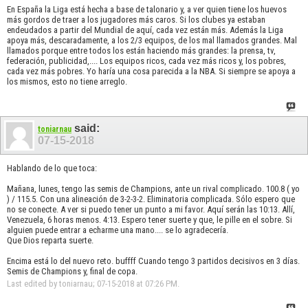
En España la Liga está hecha a base de talonario y, a ver quien tiene los huevos
más gordos de traer a los jugadores más caros. Si los clubes ya estaban
endeudados a partir del Mundial de aquí, cada vez están más. Además la Liga
apoya más, descaradamente, a los 2/3 equipos, de los mal llamados grandes. Mal
llamados porque entre todos los están haciendo más grandes: la prensa, tv,
federación, publicidad,.... Los equipos ricos, cada vez más ricos y, los pobres,
cada vez más pobres. Yo haría una cosa parecida a la NBA. Si siempre se apoya a
los mismos, esto no tiene arreglo.
said:
toniarnau
07-15-2018
Hablando de lo que toca:
Mañana, lunes, tengo las semis de Champions, ante un rival complicado. 100.8 ( yo
) / 115.5. Con una alineación de 3-2-3-2. Eliminatoria complicada. Sólo espero que
no se conecte. A ver si puedo tener un punto a mi favor. Aquí serán las 10:13. Allí,
Venezuela, 6 horas menos. 4:13. Espero tener suerte y que, le pille en el sobre. Si
alguien puede entrar a echarme una mano.... se lo agradecería.
Que Dios reparta suerte.
Encima está lo del nuevo reto. buffff Cuando tengo 3 partidos decisivos en 3 días.
Semis de Champions y, final de copa.
Last edited by toniarnau; 07-15-2018 at
07:26 PM
.