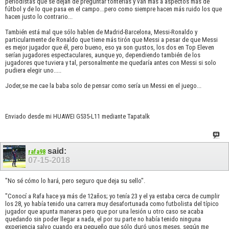
periodistas que se dejan de preguntar tonterías y van más a aspectos más de
fútbol y de lo que pasa en el campo...pero como siempre hacen más ruido los que
hacen justo lo contrario...
También está mal que sólo hablen de Madrid-Barcelona, Messi-Ronaldo y
particularmente de Ronaldo que tiene más tirón que Messi a pesar de que Messi
es mejor jugador que él, pero bueno, eso ya son gustos, los dos en Top Eleven
serían jugadores espectaculares, aunque yo, dependiendo también de los
jugadores que tuviera y tal, personalmente me quedaría antes con Messi si solo
pudiera elegir uno.....
Joder,se me cae la baba solo de pensar como sería un Messi en el juego...
Enviado desde mi HUAWEI G535-L11 mediante Tapatalk
said:
rafa98
07-15-2018
"No sé cómo lo hará, pero seguro que deja su sello".
"Conocí a Rafa hace ya más de 12años; yo tenía 23 y el ya estaba cerca de cumplir
los 28, yo había tenido una carrera muy desafortunada como futbolista del típico
jugador que apunta maneras pero que por una lesión u otro caso se acaba
quedando sin poder llegar a nada, el por su parte no había tenido ninguna
experiencia salvo cuando era pequeño que sólo duró unos meses, según me