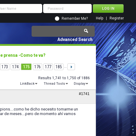
Help
Register
Remember Me?
Advanced Search
de prensa -Como te va?
173
174
175
176
177
185
...
Results 1,741 to 1,750 of 1886
LinkBack
Thread Tools
Display
#1741
pions....como he dicho necesito tomarme un
n par de meses....pero de momento ahí vamos