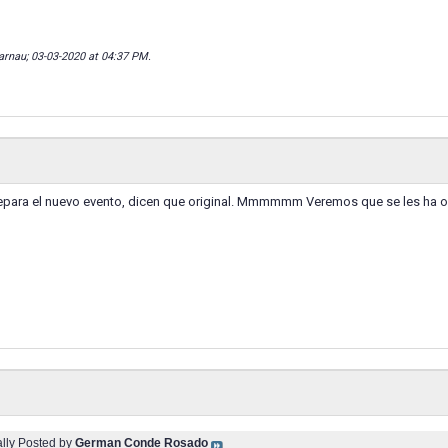
iarnau; 03-03-2020 at
04:37 PM
.
epara el nuevo evento, dicen que original. Mmmmmm Veremos que se les ha oc
ally Posted by
German Conde Rosado