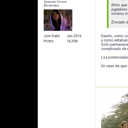
Spanish Forum
Khris que
Moderator
jugadores
mínimo má
Enviado 
Join Date
Jun 2013
Exacto, como co
y como estaban a
Posts
16,358
Solo permanecen
complicado de re
Los potenciador
En caso de que 