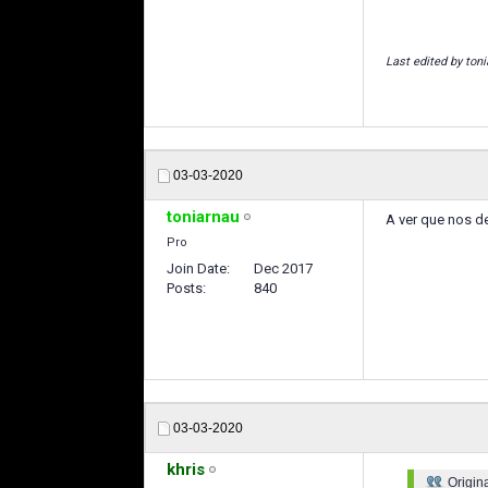
Last edited by ton
03-03-2020
toniarnau
A ver que nos d
Pro
Join Date
Dec 2017
Posts
840
03-03-2020
khris
Origin