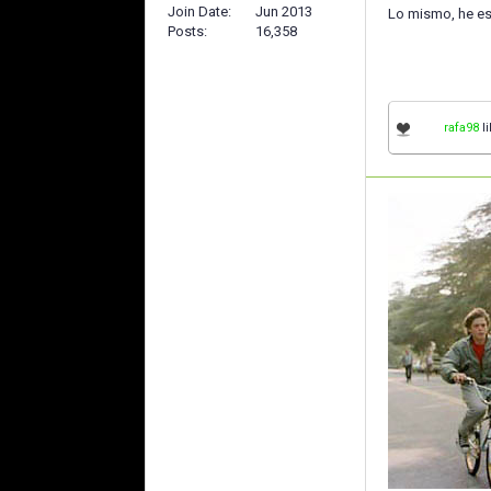
Join Date
Jun 2013
Lo mismo, he est
Posts
16,358
rafa98
li