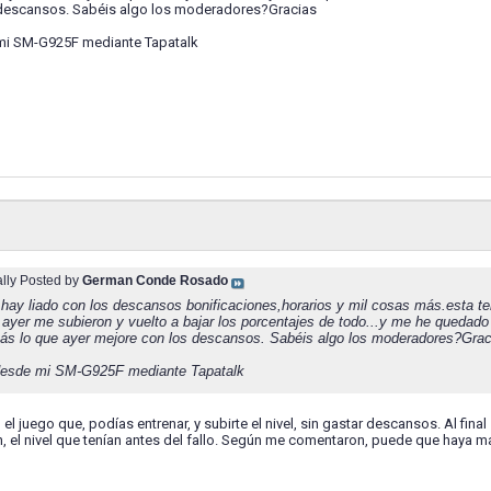
 descansos. Sabéis algo los moderadores?Gracias
mi SM-G925F mediante Tapatalk
ally Posted by
German Conde Rosado
 hay liado con los descansos bonificaciones,horarios y mil cosas más.esta
 ayer me subieron y vuelto a bajar los porcentajes de todo...y me he queda
s lo que ayer mejore con los descansos. Sabéis algo los moderadores?Grac
desde mi SM-G925F mediante Tapatalk
 el juego que, podías entrenar, y subirte el nivel, sin gastar descansos. Al fin
, el nivel que tenían antes del fallo. Según me comentaron, puede que haya m