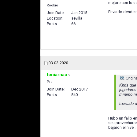
mejore con los
Rookie
Enviado desde 
Join Date
Jan 2015
Location
sevilla
Posts
66
03-03-2020
toniarnau
Origin
Pro
Khris que
Join Date
Dec 2017
jugadores
mínimo má
Posts
840
Enviado 
Hubo un fallo en
se aprovecharon
bajaron el nivel.