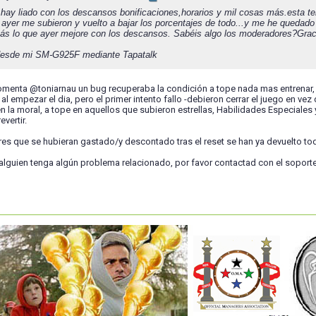
 hay liado con los descansos bonificaciones,horarios y mil cosas más.esta
 ayer me subieron y vuelto a bajar los porcentajes de todo...y me he queda
s lo que ayer mejore con los descansos. Sabéis algo los moderadores?Grac
desde mi SM-G925F mediante Tapatalk
menta @toniarnau un bug recuperaba la condición a tope nada mas entrenar, a
l empezar el dia, pero el primer intento fallo -debieron cerrar el juego en vez 
 la moral, a tope en aquellos que subieron estrellas, Habilidades Especiales 
vertir.
es que se hubieran gastado/y descontado tras el reset se han ya devuelto to
alguien tenga algún problema relacionado, por favor contactad con el soporte