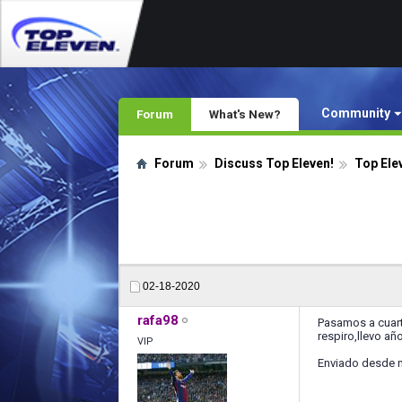
Community
Forum
What's New?
Forum
Discuss Top Eleven!
Top Ele
02-18-2020
rafa98
Pasamos a cuart
respiro,llevo añ
VIP
Enviado desde 