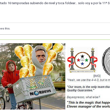
ado 16 temporadas subiendo de nivel y toca foldear... solo voy a por la 11ª S
kes this.