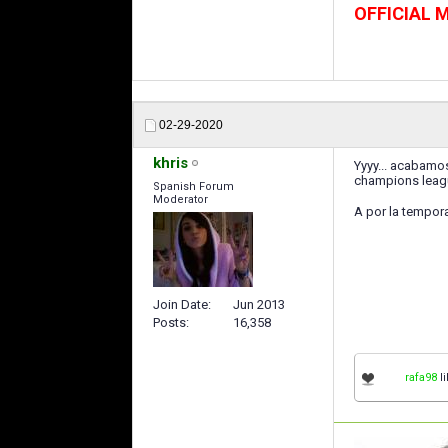
OFFICIAL
02-29-2020
khris
Yyyy... acabamos
champions league
Spanish Forum
Moderator
A por la tempor
Join Date
Jun 2013
Posts
16,358
rafa98
li