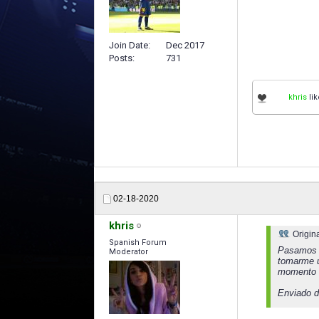
Join Date
Dec 2017
Posts
731
khris
lik
02-18-2020
khris
Origin
Spanish Forum
Pasamos a
Moderator
tomarme u
momento 
Enviado d