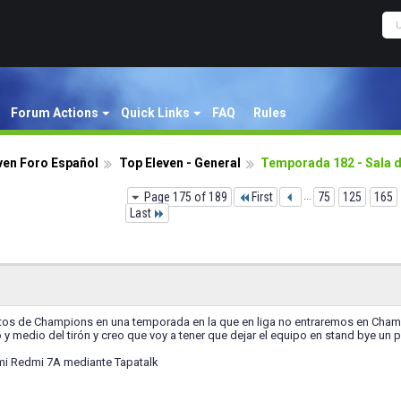
Forum Actions
Quick Links
FAQ
Rules
ven Foro Español
Top Eleven - General
Temporada 182 - Sala 
Page 175 of 189
First
...
75
125
165
Last
os de Champions en una temporada en la que en liga no entraremos en Cham
o y medio del tirón y creo que voy a tener que dejar el equipo en stand bye u
mi Redmi 7A mediante Tapatalk