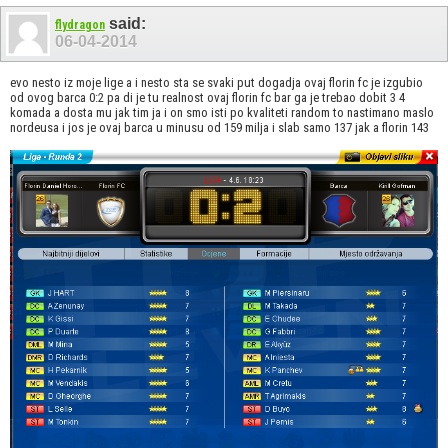
said:
flydragon
06-04-2014
evo nesto iz moje lige a i nesto sta se svaki put dogadja ovaj florin fc je izgubio
od ovog barca 0:2 pa di je tu realnost ovaj florin fc bar ga je trebao dobit 3 4
komada a dosta mu jak tim ja i on smo isti po kvaliteti random to nastimano maslo
nordeusa i jos je ovaj barca u minusu od 159 milja i slab samo 137 jak a florin 143