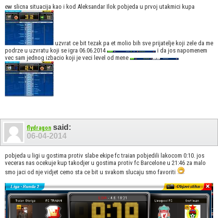
ew slicna situacija kao i kod Aleksandar Ilok pobjeda u prvoj utakmici kupa
uzvrat ce bit tezak pa et molio bih sve prijatelje koji zele da me
podrze u uzvratu koji se igra 06.06.2014
i da jos napomenem
vec sam jednog izbacio koji je veci level od mene
said:
flydragon
06-04-2014
pobjeda u ligi u gostima protiv slabe ekipe fc traian pobjedili lakocom 0:10. jos
veceras nas ocekuje kup takodjer u gostima protiv fc Barcelone u 21:46 za malo
smo jaci od nje vidjet cemo sta ce bit u svakom slucaju smo favoriti