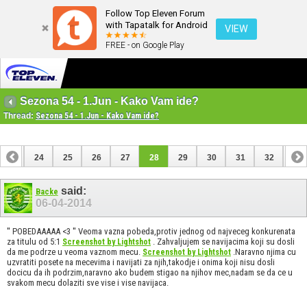
Follow Top Eleven Forum
with Tapatalk for Android
VIEW
FREE - on Google Play
Sezona 54 - 1.Jun - Kako Vam ide?
Thread:
Sezona 54 - 1.Jun - Kako Vam ide?
23
24
25
26
27
28
29
30
31
32
33
43
44
said:
Backe
06-04-2014
'' POBEDAAAAA <3 '' Veoma vazna pobeda,protiv jednog od najveceg konkurenata
za titulu od 5:1
. Zahvaljujem se navijacima koji su dosli
Screenshot by Lightshot
da me podrze u veoma vaznom mecu.
.Naravno njima cu
Screenshot by Lightshot
uzvratiti posete na mecevima i navijati za njih,takodje i onima koji nisu dosli
docicu da ih podrzim,naravno ako budem stigao na njihov mec,nadam se da ce u
svakom mecu dolaziti sve vise i vise navijaca.