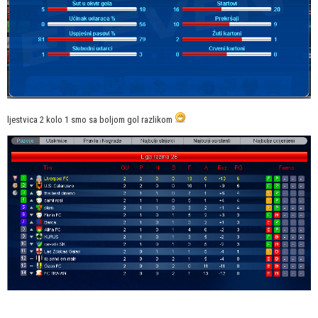
ljestvica 2 kolo 1 smo sa boljom gol razlikom