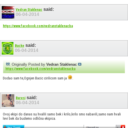
said:
Vedran Staklenac
06-04-2014
https://www.facebook.com/vedranstaklenacba
said:
Backe
06-04-2014
Originally Posted by
Vedran Staklenac
https://www.facebook.com/vedranstaklenacba
Dodao sam te,Ognjen Bacic cirilicom sam ja
.
said:
Baresi
06-04-2014
Ovoj ekipi do danas su hvalili samo bek i krilo,krilo smo nabavili,samo nam hvali
levi bek da budemo odlična ekipica.