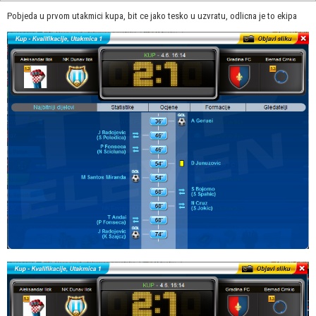
Pobjeda u prvom utakmici kupa, bit ce jako tesko u uzvratu, odlicna je to ekipa