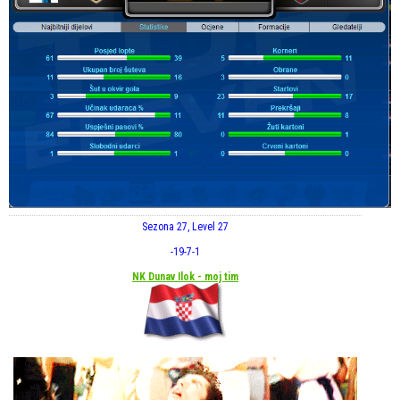
Sezona 27, Level 27
-19
-7
-1
NK Dunav Ilok - moj tim