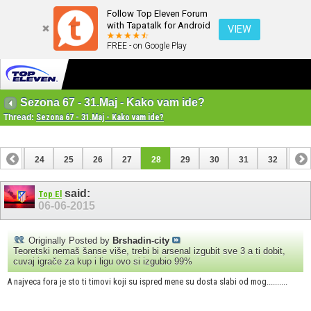
Follow Top Eleven Forum
with Tapatalk for Android
VIEW
FREE - on Google Play
Sezona 67 - 31.Maj - Kako vam ide?
Thread:
Sezona 67 - 31.Maj - Kako vam ide?
23
24
25
26
27
28
29
30
31
32
33
43
44
said:
Top El
06-06-2015
Originally Posted by
Brshadin-city
Teoretski nemaš šanse više, trebi bi arsenal izgubit sve 3 a ti dobit,
cuvaj igrače za kup i ligu ovo si izgubio 99%
A najveca fora je sto ti timovi koji su ispred mene su dosta slabi od mog..........