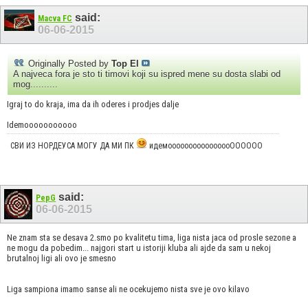
said:
Macva FC
06-06-2015
Originally Posted by
Top El
A najveca fora je sto ti timovi koji su ispred mene su dosta slabi od
mog..........
Igraj to do kraja, ima da ih oderes i prodjes dalje
Idemooooooooooo
СВИ ИЗ НОРДЕУСА МОГУ ДА МИ ПК
идемоооооооооооооооОООООО
said:
PepG
06-06-2015
Ne znam sta se desava 2.smo po kvalitetu tima, liga nista jaca od prosle sezone a
ne mogu da pobedim... najgori start u istoriji kluba ali ajde da sam u nekoj
brutalnoj ligi ali ovo je smesno
Liga sampiona imamo sanse ali ne ocekujemo nista sve je ovo kilavo