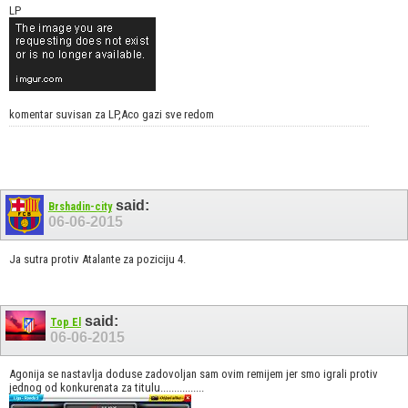
LP
komentar suvisan za LP,Aco gazi sve redom
said:
Brshadin-city
06-06-2015
Ja sutra protiv Atalante za poziciju 4.
said:
Top El
06-06-2015
Agonija se nastavlja doduse zadovoljan sam ovim remijem jer smo igrali protiv
jednog od konkurenata za titulu................