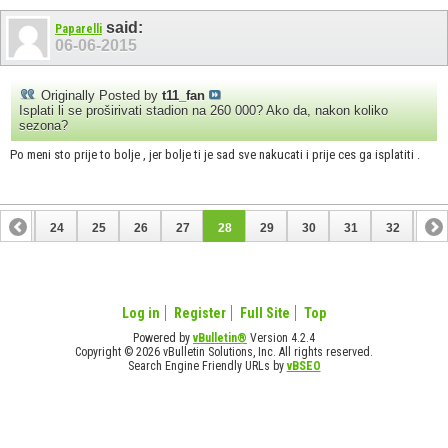
said:
Paparelli
06-06-2015
Originally Posted by
t11_fan
Isplati li se proširivati stadion na 260 000? Ako da, nakon koliko
sezona?
Po meni sto prije to bolje , jer bolje ti je sad sve nakucati i prije ces ga isplatiti .
23
24
25
26
27
28
29
30
31
32
33
43
44
Log in
Register
Full Site
Top
Powered by
vBulletin®
Version 4.2.4
Copyright © 2026 vBulletin Solutions, Inc. All rights reserved.
Search Engine Friendly URLs by
vBSEO