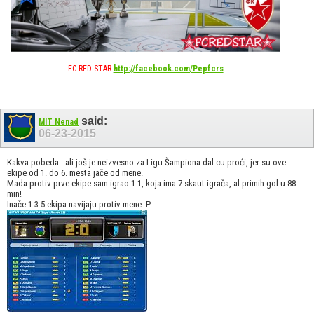
FC RED STAR
http://facebook.com/Pepfcrs
said:
MIT Nenad
06-23-2015
Kakva pobeda...ali još je neizvesno za Ligu Šampiona dal cu proći, jer su ove
ekipe od 1. do 6. mesta jače od mene.
Mada protiv prve ekipe sam igrao 1-1, koja ima 7 skaut igrača, al primih gol u 88.
min!
Inače 1 3 5 ekipa navijaju protiv mene :P