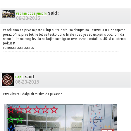
said:
vedran boca juniors
06-23-2015
zaseli smo na prvo mjesto u ligi sutra derbi sa drugim na ljestvici a u LP ganjamo
poraz 0-1 iz prve tekme bit ce tesko uci u finale i ovo je vec uspjeh s obzirom da
samo 1 tim sa mog levela sa kojim sam igrao ove sezone ostali su 45 lvl ali idemo
pokusat
vamosssssssssssss
said:
PepG
06-23-2015
Prvi kiksira i dalje ali mislim da je kasno