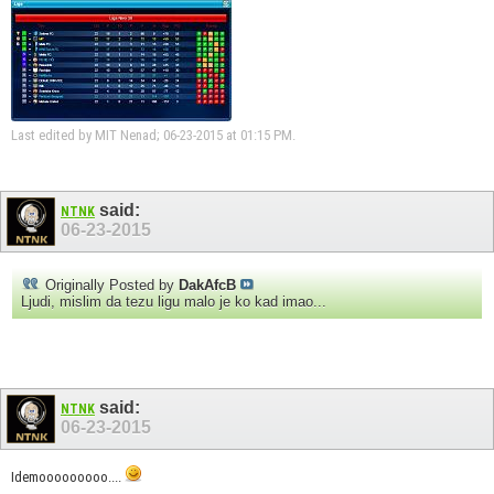
Last edited by MIT Nenad; 06-23-2015 at
01:15 PM
.
said:
NTNK
06-23-2015
Originally Posted by
DakAfcB
Ljudi, mislim da tezu ligu malo je ko kad imao...
said:
NTNK
06-23-2015
Idemooooooooo....