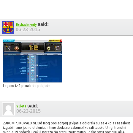
said:
Brshadin-city
06-23-2015
Lagano iz 2 penala do pobjede
said:
Vuleta
06-23-2015
ZAKOMPLIKOVALO SE!Od mog poslednjeg javljanja odigrala su se 4 kola i nazalost
izgubili smo jednu utakmicu i time dodatno zakomplikovali tabelu.U ligi trenutni
skor je 19 pobeda i cak 3 poraza.Na srecu zauzimamo i dalje prvu poziciju ali 4