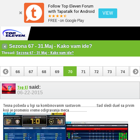
Follow Top Eleven Forum
with Tapatalk for Android
VIEW
FREE - on Google Play
Sezona 67 - 31.Maj - Kako vam ide?
Thread:
Sezona 67 - 31.Maj - Kako vam ide?
65
66
67
68
69
70
71
72
73
74
75
85
said:
Top El
06-22-2015
Tesna pobeda u ligi sa kombinovanim sastavom.................Sad sledi duel sa prvim
koji je promenio vreme odigravanja meca...................