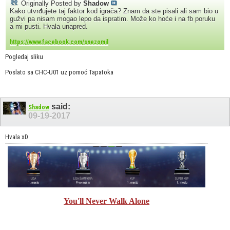
Originally Posted by
Shadow
Kako utvrđujete taj faktor kod igrača? Znam da ste pisali ali sam bio u
gužvi pa nisam mogao lepo da ispratim. Može ko hoće i na fb poruku
a mi pusti. Hvala unapred.
https://www.facebook.com/snezomil
Pogledaj sliku
Poslato sa CHC-U01 uz pomoć Tapatoka
said:
Shadow
09-19-2017
Hvala xD
You'll Never Walk Alone