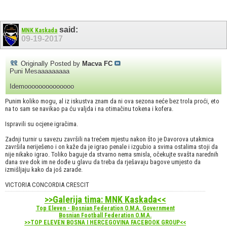
said:
MNK Kaskada
09-19-2017
Originally Posted by
Macva FC
Puni Mesaaaaaaaaa
Idemoooooooooooooo
Punim koliko mogu, al iz iskustva znam da ni ova sezona neće bez trola proći, eto
na to sam se navikao pa ću valjda i na otimačinu tokena i kofera.
Ispravili su ocjene igračima.
Zadnji turnir u savezu završili na trećem mjestu nakon što je Davorova utakmica
završila neriješeno i on kaže da je igrao penale i izgubio a svima ostalima stoji da
nije nikako igrao. Toliko baguje da stvarno nema smisla, očekujte svašta narednih
dana sve dok im ne dođe u glavu da treba da rješavaju bagove umjesto da
izmišljaju kako da još zarade.
VICTORIA CONCORDIA CRESCIT
>>Galerija tima: MNK Kaskada<<
Top Eleven - Bosnian Federation O.M.A. Government
Bosnian Football Federation O.M.A.
>>TOP ELEVEN BOSNA I HERCEGOVINA FACEBOOK GROUP<<