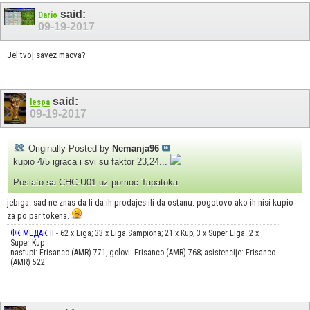
said:
Dario
09-19-2017
Jel tvoj savez macva?
said:
lespa
09-19-2017
Originally Posted by
Nemanja96
kupio 4/5 igraca i svi su faktor 23,24...
Poslato sa CHC-U01 uz pomoć Tapatoka
jebiga. sad ne znas da li da ih prodajes ili da ostanu. pogotovo ako ih nisi kupio
za po par tokena.
ФК МЕДАК II
- 62 x Liga; 33 x Liga Sampiona; 21 x Kup; 3 x Super Liga: 2 x
Super Kup
nastupi: Frisanco (AMR) 771, golovi: Frisanco (AMR) 768; asistencije: Frisanco
(AMR) 522