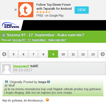
Follow Top Eleven Forum
with Tapatalk for Android
VIEW
FREE - on Google Play
Sezona 97 - 17. Septembar - Kako vam ide?
Thread:
Sezona 97 - 17. Septembar - Kako vam ide?
4
5
6
7
8
9
10
11
12
13
14
18
19
20
21
22
23
24
25
said:
Steppenwolf
09-19-2017
Originally Posted by
lespa
@ Wolf
ja bi na mestu menadzera koji vodi Hajduk odmah prodao tog golmana
i kupio drugog. dok mu ne napravi jos vise sranja.
Nije do golmana, do Nordeusa je...