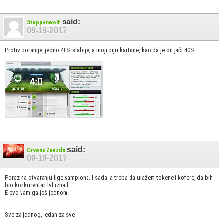
said:
Steppenwolf
09-19-2017
Protiv boranije, jedno 40% slabije, a moji piju kartone, kao da je on jači 40%...
said:
Crvena Zvezda
09-19-2017
Poraz na otvaranju lige šampiona. I sada ja treba da ulažem tokene i kofere, da bih
bio konkurentan lvl iznad.
E evo vam ga još jednom.
Sve za jednog, jedan za sve