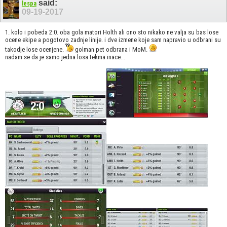
said:
lespa
09-19-2017
1. kolo i pobeda 2:0. oba gola matori Holth ali ono sto nikako ne valja su bas lose
ocene ekipe a pogotovo zadnje linije. i dve izmene koje sam napravio u odbrani su
takodje lose ocenjene.
golman pet odbrana i MoM.
nadam se da je samo jedna losa tekma inace...