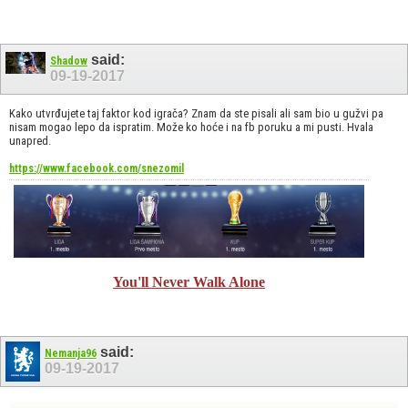
said:
Shadow
09-19-2017
Kako utvrđujete taj faktor kod igrača? Znam da ste pisali ali sam bio u gužvi pa
nisam mogao lepo da ispratim. Može ko hoće i na fb poruku a mi pusti. Hvala
unapred.
https://www.facebook.com/snezomil
You'll Never Walk Alone
said:
Nemanja96
09-19-2017