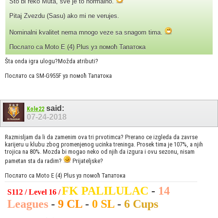
Sto bi reko Muta, sve je to normalno.
Pitaj Zvezdu (Sasu) ako mi ne verujes.
Nominalni kvalitet nema mnogo veze sa snagom tima.
Послато са Moto E (4) Plus уз помоћ Тапатока
Šta onda igra ulogu?Možda atributi?
Послато са SM-G955F уз помоћ Тапатока
said:
Kole22
07-24-2018
Razmisljam da li da zamenim ova tri prvotimca? Prerano ce izgleda da zavrse
karijeru u klubu zbog promenjenog ucinka treninga. Prosek tima je 107%, a njih
trojica na 80%. Mozda bi mogao neko od njih da izgura i ovu sezonu, nisam
pametan sta da radim?
Prijateljske?
Послато са Moto E (4) Plus уз помоћ Тапатока
FK PALILULAC
-
14
S112 / Level 16 /
Leagues
-
9 CL
-
0 SL
-
6 Cups