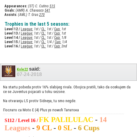
Appearances:
(ST) C. Cutino
515
Goals:
(AMR) A. Chavasco
541
Assists:
(AML) T. Gras
270
Trophies in the last 5 seasons:
Level 12 /
League:
1st /
CL:
1st /
Cup:
1st
Level 13 /
League:
1st /
CL:
1st /
Cup:
1st
Level 14 /
League:
1st /
CL:
1st /
Cup:
1/8
Level 15 /
League:
1st /
CL:
1/4 /
Cup:
1/4
Level 16 /
League:
1st /
CL:
1st /
Cup:
2nd
said:
Kole22
07-24-2018
Na startu pobeda protiv 16% slabijeg rivala. Obojica pratili, tako da ocekujem da
ce se Juventus pojacati u toku sezone.
Na otvaranju LS protiv Sidneya, tu smo negde.
Послато са Moto E (4) Plus уз помоћ Тапатока
FK PALILULAC
-
14
S112 / Level 16 /
Leagues
-
9 CL
-
0 SL
-
6 Cups