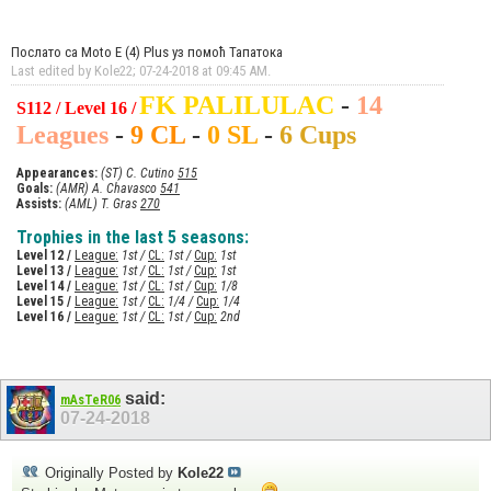
Послато са Moto E (4) Plus уз помоћ Тапатока
Last edited by Kole22; 07-24-2018 at
09:45 AM
.
FK PALILULAC
-
14
S112 / Level 16 /
Leagues
-
9 CL
-
0 SL
-
6 Cups
Appearances:
(ST) C. Cutino
515
Goals:
(AMR) A. Chavasco
541
Assists:
(AML) T. Gras
270
Trophies in the last 5 seasons:
Level 12 /
League:
1st /
CL:
1st /
Cup:
1st
Level 13 /
League:
1st /
CL:
1st /
Cup:
1st
Level 14 /
League:
1st /
CL:
1st /
Cup:
1/8
Level 15 /
League:
1st /
CL:
1/4 /
Cup:
1/4
Level 16 /
League:
1st /
CL:
1st /
Cup:
2nd
said:
mAsTeR06
07-24-2018
Originally Posted by
Kole22