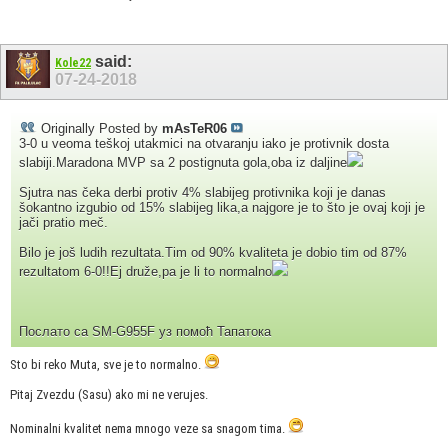
said:
Kole22
07-24-2018
Originally Posted by
mAsTeR06
3-0 u veoma teškoj utakmici na otvaranju iako je protivnik dosta
slabiji.Maradona MVP sa 2 postignuta gola,oba iz daljine
Sjutra nas čeka derbi protiv 4% slabijeg protivnika koji je danas
šokantno izgubio od 15% slabijeg lika,a najgore je to što je ovaj koji je
jači pratio meč.
Bilo je još ludih rezultata.Tim od 90% kvaliteta je dobio tim od 87%
rezultatom 6-0!!Ej druže,pa je li to normalno
Послато са SM-G955F уз помоћ Тапатока
Sto bi reko Muta, sve je to normalno.
Pitaj Zvezdu (Sasu) ako mi ne verujes.
Nominalni kvalitet nema mnogo veze sa snagom tima.