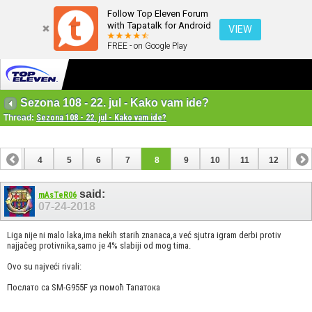
Follow Top Eleven Forum
with Tapatalk for Android
VIEW
FREE - on Google Play
Sezona 108 - 22. jul - Kako vam ide?
Thread:
Sezona 108 - 22. jul - Kako vam ide?
3
4
5
6
7
8
9
10
11
12
13
16
17
18
19
20
21
22
23
24
said:
mAsTeR06
07-24-2018
Liga nije ni malo laka,ima nekih starih znanaca,a već sjutra igram derbi protiv
najjačeg protivnika,samo je 4% slabiji od mog tima.
Ovo su najveći rivali:
Послато са SM-G955F уз помоћ Тапатока