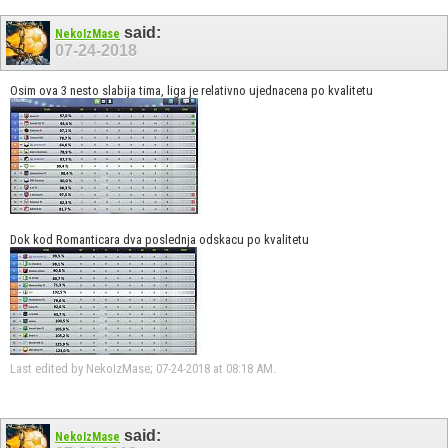
said:
NekoIzMase
07-24-2018
Osim ova 3 nesto slabija tima, liga je relativno ujednacena po kvalitetu
Dok kod Romanticara dva poslednja odskacu po kvalitetu
Last edited by NekoIzMase; 07-24-2018 at
08:18 AM
.
said:
NekoIzMase