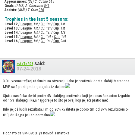
Appearances:
(ST) C. Cutino
515
Goals:
(AMR) A. Chavasco
541
Assists:
(AML) T. Gras
270
Trophies in the last 5 seasons:
Level 12 /
League:
1st /
CL:
1st /
Cup:
1st
Level 13 /
League:
1st /
CL:
1st /
Cup:
1st
Level 14 /
League:
1st /
CL:
1st /
Cup:
1/8
Level 15 /
League:
1st /
CL:
1/4 /
Cup:
1/4
Level 16 /
League:
1st /
CL:
1st /
Cup:
2nd
said:
mAsTeR06
07-24-2018
3-0 u veoma teškoj utakmici na otvaranju iako je protivnik dosta slabiji.Maradona
MVP sa 2 postignuta gola,oba iz daljine
Sjutra nas čeka derbi protiv 4% slabijeg protivnika koji je danas šokantno izgubio
od 15% slabijeg lika,a najgore je to što je ovaj koji je jači pratio meč.
Bilo je još ludih rezultata.Tim od 90% kvaliteta je dobio tim od 87% rezultatom 6-
0!!Ej druže,pa je li to normalno
Послато са SM-G955F уз помоћ Тапатока