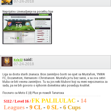
07-24-2018
Neprijatno iznenadjenje na pocetku lige
said:
Kole22
07-24-2018
Liga sa dosta starih znanaca. Bice zanimljivo boriti se opet sa Mustafom, YNWA
FC, Dozametom, Hernanom i Christianom. Mustafa je tu bez sansi, a sa ova cetiri
kluba ce biti veoma zanimljivo. Tu su jos neki klubovi koji su meni nepoznanica za
sada, pa ne bih govorio o njihovim dometima iako poseduju kvalitet.
Послато са Moto E (4) Plus уз помоћ Тапатока
FK PALILULAC
-
14
S112 / Level 16 /
Leagues
-
9 CL
-
0 SL
-
6 Cups