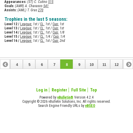
Appearances:
(ST) C. Cutino
515
Goals:
(AMR) A. Chavasco
541
Assists:
(AML) T. Gras
270
Trophies in the last 5 seasons:
Level 12 /
League:
1st /
CL:
1st /
Cup:
1st
Level 13 /
League:
1st /
CL:
1st /
Cup:
1st
Level 14 /
League:
1st /
CL:
1st /
Cup:
1/8
Level 15 /
League:
1st /
CL:
1/4 /
Cup:
1/4
Level 16 /
League:
1st /
CL:
1st /
Cup:
2nd
3
4
5
6
7
8
9
10
11
12
13
16
17
18
19
20
21
22
23
24
Log in
Register
Full Site
Top
Powered by
vBulletin®
Version 4.2.4
Copyright © 2026 vBulletin Solutions, Inc. All rights reserved.
Search Engine Friendly URLs by
vBSEO