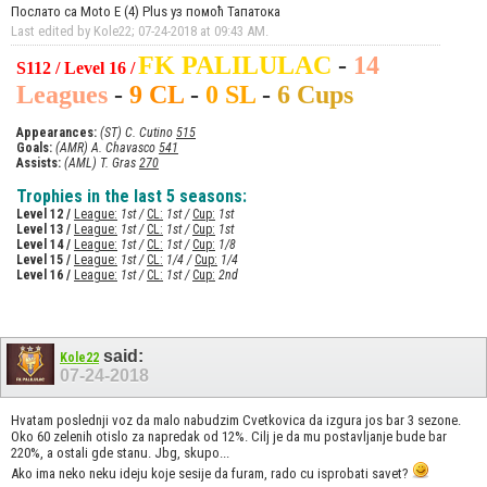
Послато са Moto E (4) Plus уз помоћ Тапатока
Last edited by Kole22; 07-24-2018 at
09:43 AM
.
FK PALILULAC
-
14
S112 / Level 16 /
Leagues
-
9 CL
-
0 SL
-
6 Cups
Appearances:
(ST) C. Cutino
515
Goals:
(AMR) A. Chavasco
541
Assists:
(AML) T. Gras
270
Trophies in the last 5 seasons:
Level 12 /
League:
1st /
CL:
1st /
Cup:
1st
Level 13 /
League:
1st /
CL:
1st /
Cup:
1st
Level 14 /
League:
1st /
CL:
1st /
Cup:
1/8
Level 15 /
League:
1st /
CL:
1/4 /
Cup:
1/4
Level 16 /
League:
1st /
CL:
1st /
Cup:
2nd
said:
Kole22
07-24-2018
Hvatam poslednji voz da malo nabudzim Cvetkovica da izgura jos bar 3 sezone.
Oko 60 zelenih otislo za napredak od 12%. Cilj je da mu postavljanje bude bar
220%, a ostali gde stanu. Jbg, skupo...
Ako ima neko neku ideju koje sesije da furam, rado cu isprobati savet?