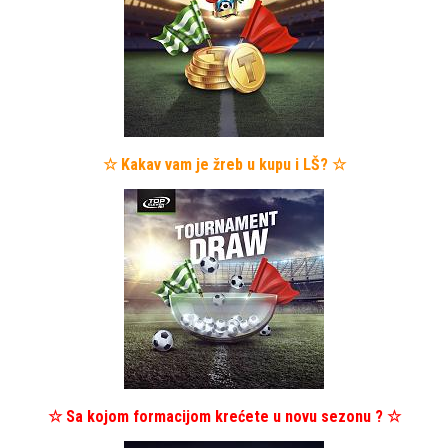
☆ Kakav vam je žreb u kupu i LŠ? ☆
☆ Sa kojom formacijom krećete u novu sezonu ? ☆