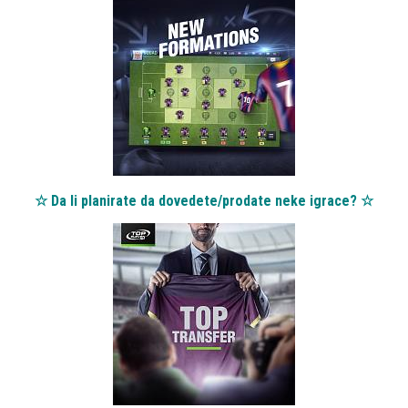
☆ Da li planirate da dovedete/prodate neke igrace? ☆