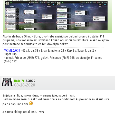
Ako finale bude Olimp - Bore, ovo treba rasiriti po celom forumu i ostalim t11
grupama, i da konacno svi shvatimo koliko oni uticu na rezultate. A ako ovaj tvoj
post nestane sa foruma to ce biti dovoljan dokaz...
ФК МЕДАК II
- 62 x Liga; 33 x Liga Sampiona; 21 x Kup; 3 x Super Liga: 2 x
Super Kup
nastupi: Frisanco (AMR) 771, golovi: Frisanco (AMR) 768; asistencije: Frisanco
(AMR) 522
said:
Rašo 76
08-18-2020
Zrijebana i liga, nakon dugo vremena izjednaceni rivali.
Jedino moze zeznuti neko od menadzera sa dodatnom kupovinom sa skaut liste
pa da napumpa tim
3-4 tima slabija ostali 85% - 98%