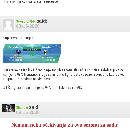
Hvala svima koji su izrazili saucesce !
said:
Scorpion044
08-16-2020
Kup prvo kolo lagano:
Generalno nešto lakši žreb nego ranijih sezona ali već u 1/16 finala dolazi jak tim
koji je na 93% trenutno. Bio je sa mnom u ligi prošle sezone. Završio je kao deveti
ali ipak promovisan na viši nivo.
U LŠ u grupi jedan tim je na 94%, a ostala dva na 69%
said:
Shadow
08-16-2020
Nemam neka očekivanja za ovu sezonu za sada: