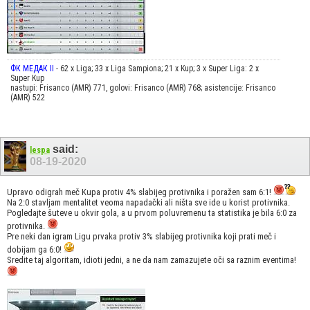
ФК МЕДАК II
- 62 x Liga; 33 x Liga Sampiona; 21 x Kup; 3 x Super Liga: 2 x
Super Kup
nastupi: Frisanco (AMR) 771, golovi: Frisanco (AMR) 768; asistencije: Frisanco
(AMR) 522
said:
lespa
08-19-2020
Upravo odigrah meč Kupa protiv 4% slabijeg protivnika i poražen sam 6:1!
Na 2:0 stavljam mentalitet veoma napadački ali ništa sve ide u korist protivnika.
Pogledajte šuteve u okvir gola, a u prvom poluvremenu ta statistika je bila 6:0 za
protivnika.
Pre neki dan igram Ligu prvaka protiv 3% slabijeg protivnika koji prati meč i
dobijam ga 6:0!
Sredite taj algoritam, idioti jedni, a ne da nam zamazujete oči sa raznim eventima!