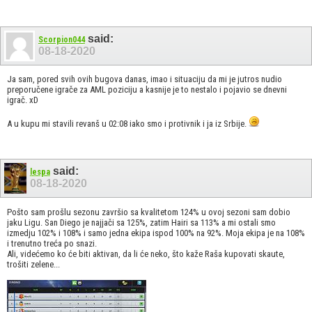
said:
Scorpion044
08-18-2020
Ja sam, pored svih ovih bugova danas, imao i situaciju da mi je jutros nudio
preporučene igrače za AML poziciju a kasnije je to nestalo i pojavio se dnevni
igrač. xD
A u kupu mi stavili revanš u 02:08 iako smo i protivnik i ja iz Srbije.
said:
lespa
08-18-2020
Pošto sam prošlu sezonu završio sa kvalitetom 124% u ovoj sezoni sam dobio
jaku Ligu. San Diego je najjači sa 125%, zatim Hairi sa 113% a mi ostali smo
izmedju 102% i 108% i samo jedna ekipa ispod 100% na 92%. Moja ekipa je na 108%
i trenutno treća po snazi.
Ali, videćemo ko će biti aktivan, da li će neko, što kaže Raša kupovati skaute,
trošiti zelene...