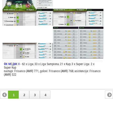
ФК МЕДАК II
- 62 x Liga; 33 x Liga Sampiona; 21 x Kup; 3 x Super Liga: 2 x
Super Kup
nastupi: Frisanco (AMR) 771, golovi: Frisanco (AMR) 768; asistencije: Frisanco
(AMR) 522
1
2
3
4