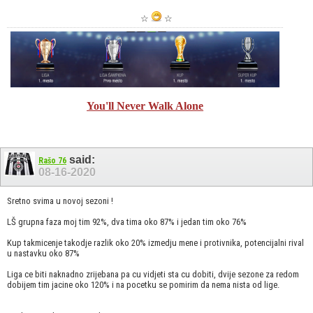
☆
☆
You'll Never Walk Alone
said:
Rašo 76
08-16-2020
Sretno svima u novoj sezoni !
LŠ grupna faza moj tim 92%, dva tima oko 87% i jedan tim oko 76%
Kup takmicenje takodje razlik oko 20% izmedju mene i protivnika, potencijalni rival
u nastavku oko 87%
Liga ce biti naknadno zrijebana pa cu vidjeti sta cu dobiti, dvije sezone za redom
dobijem tim jacine oko 120% i na pocetku se pomirim da nema nista od lige.