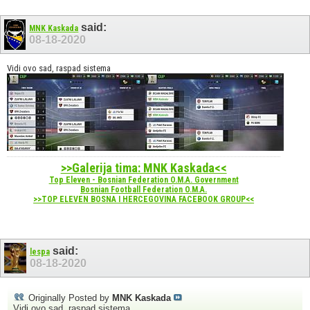
said:
MNK Kaskada
08-18-2020
Vidi ovo sad, raspad sistema
>>Galerija tima: MNK Kaskada<<
Top Eleven - Bosnian Federation O.M.A. Government
Bosnian Football Federation O.M.A.
>>TOP ELEVEN BOSNA I HERCEGOVINA FACEBOOK GROUP<<
said:
lespa
08-18-2020
Originally Posted by
MNK Kaskada
Vidi ovo sad, raspad sistema