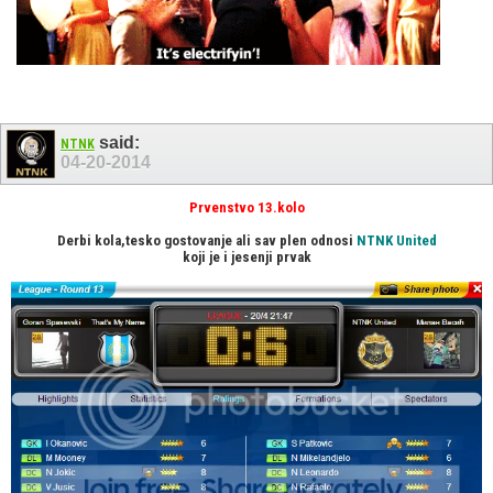
said:
NTNK
04-20-2014
Prvenstvo 13.kolo
Derbi kola,tesko gostovanje ali sav plen odnosi
NTNK United
koji je i jesenji prvak