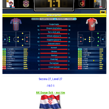
Sezona 27, Level 27
-19
-7
-1
NK Dunav Ilok - moj tim