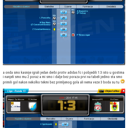
a onda smo kasnije igrali jedan derbi protiv adidas fc i pobjedili 1:3 isto u gostima
i nanjeli smo mu 2 poraz a mi smo i dalje bez poraza prvi na tabeli jedino sta smo
primili gol nakon nekolko tekmi bez primljenog gola ali nema veze 3 boda su tu