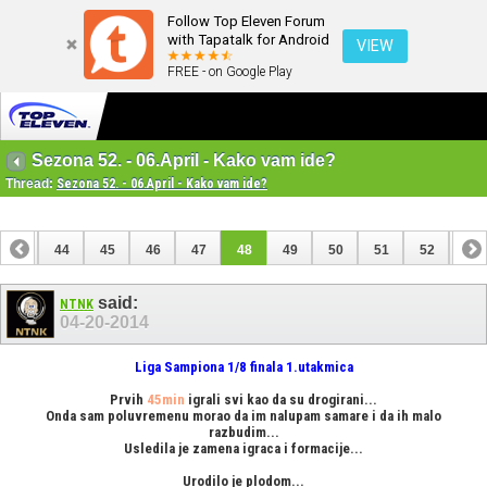
Follow Top Eleven Forum
with Tapatalk for Android
VIEW
FREE - on Google Play
Sezona 52. - 06.April - Kako vam ide?
Thread:
Sezona 52. - 06.April - Kako vam ide?
43
44
45
46
47
48
49
50
51
52
53
63
64
said:
NTNK
04-20-2014
Liga Sampiona 1/8 finala 1.utakmica
Prvih
45min
igrali svi kao da su drogirani...
Onda sam poluvremenu morao da im nalupam samare i da ih malo
razbudim...
Usledila je zamena igraca i formacije...
Urodilo je plodom...