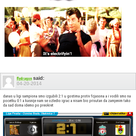
said:
flydragon
04-20-2014
danas u ligi sampiona smo izgubili 2:1 u gostima protiv fcjasona a i vodili smo na
pocetku 0:1 a kasnije nam se ozledio igrac a nisam bio prisutan da zamjenim tako
da sad doma idemo po preokret