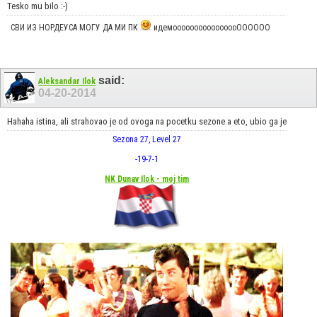
Tesko mu bilo :-)
СВИ ИЗ НОРДЕУСА МОГУ ДА МИ ПК
идемоооооооооооооооОООООО
said:
Aleksandar Ilok
04-20-2014
Hahaha istina, ali strahovao je od ovoga na pocetku sezone a eto, ubio ga je
Sezona 27, Level 27
-19
-7
-1
NK Dunav Ilok - moj tim