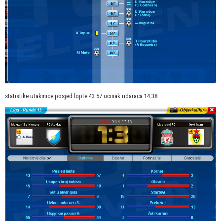
statistike utakmice posjed lopte 43:57 ucinak udaraca 14:38