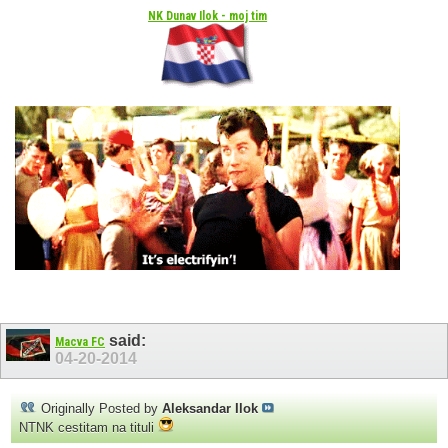
NK Dunav Ilok - moj tim
said:
Macva FC
04-20-2014
Originally Posted by
Aleksandar Ilok
NTNK cestitam na tituli