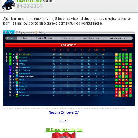
said:
Aleksandar Ilok
04-20-2014
Ajde barem smo jesenski prvaci, 5 bodova vise od drugog i nas dvojica cemo se
boriti za naslov posto smo daleko odmaknuli od konkurencije..
Sezona 27, Level 27
-19
-7
-1
NK Dunav Ilok - moj tim