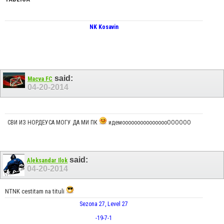
NK Kosavin
said:
Macva FC
04-20-2014
СВИ ИЗ НОРДЕУСА МОГУ ДА МИ ПК
идемоооооооооооооооОООООО
said:
Aleksandar Ilok
04-20-2014
NTNK cestitam na tituli
Sezona 27, Level 27
-19
-7
-1