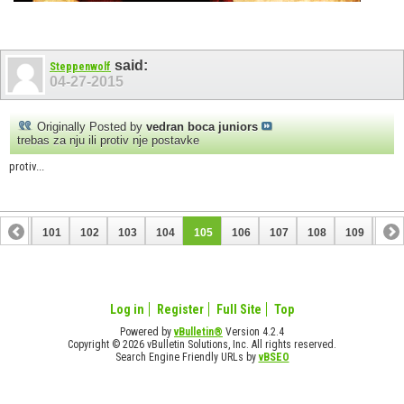
said:
Steppenwolf
04-27-2015
Originally Posted by
vedran boca juniors
trebas za nju ili protiv nje postavke
protiv...
100
101
102
103
104
105
106
107
108
109
110
120
121
Log in
Register
Full Site
Top
Powered by
vBulletin®
Version 4.2.4
Copyright © 2026 vBulletin Solutions, Inc. All rights reserved.
Search Engine Friendly URLs by
vBSEO