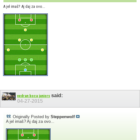
A jel imaš? Aj daj za ovo...
said:
vedran boca juniors
04-27-2015
Originally Posted by
Steppenwolf
A jel imaš? Aj daj za ovo...