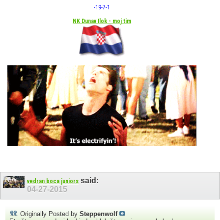
-19
-7
-1
NK Dunav Ilok - moj tim
said:
vedran boca juniors
04-27-2015
Originally Posted by
Steppenwolf