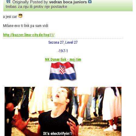
Originally Posted by
vedran boca juniors
trebas za nju ili protiv nje postavke
a jesi car
Milane evo ti link pa sam vidi
http://buzzer.lima-city.de/top11/
Sezona 27, Level 27
-19
-7
-1
NK Dunav Ilok - moj tim