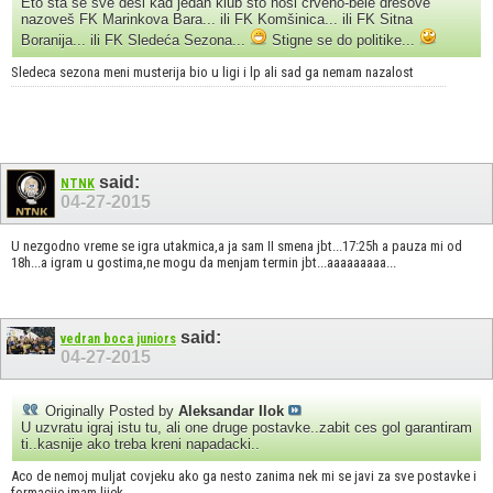
Eto šta se sve desi kad jedan klub što nosi crveno-bele dresove
nazoveš FK Marinkova Bara... ili FK Komšinica... ili FK Sitna
Boranija... ili FK Sledeća Sezona...
Stigne se do politike...
Sledeca sezona meni musterija bio u ligi i lp ali sad ga nemam nazalost
said:
NTNK
04-27-2015
U nezgodno vreme se igra utakmica,a ja sam II smena jbt...17:25h a pauza mi od
18h...a igram u gostima,ne mogu da menjam termin jbt...aaaaaaaaa...
said:
vedran boca juniors
04-27-2015
Originally Posted by
Aleksandar Ilok
U uzvratu igraj istu tu, ali one druge postavke..zabit ces gol garantiram
ti..kasnije ako treba kreni napadacki..
Aco de nemoj muljat covjeku ako ga nesto zanima nek mi se javi za sve postavke i
formacije imam lijek