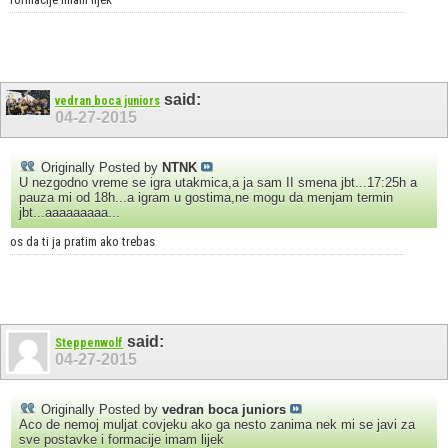
said:
vedran boca juniors
04-27-2015
Originally Posted by
NTNK
U nezgodno vreme se igra utakmica,a ja sam II smena jbt...17:25h a
pauza mi od 18h...a igram u gostima,ne mogu da menjam termin
jbt...aaaaaaaaa...
os da ti ja pratim ako trebas
said:
Steppenwolf
04-27-2015
Originally Posted by
vedran boca juniors
Aco de nemoj muljat covjeku ako ga nesto zanima nek mi se javi za
sve postavke i formacije imam lijek