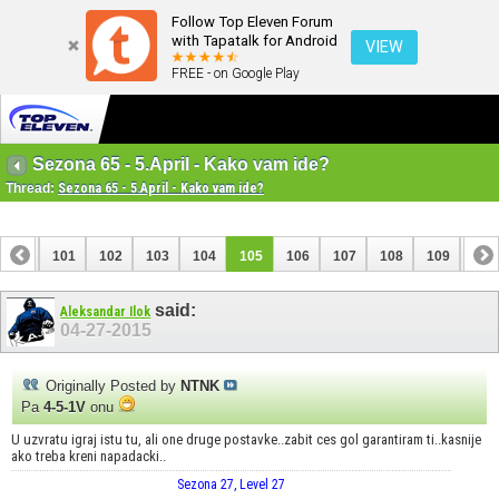
Follow Top Eleven Forum
with Tapatalk for Android
VIEW
FREE - on Google Play
Sezona 65 - 5.April - Kako vam ide?
Thread:
Sezona 65 - 5.April - Kako vam ide?
100
101
102
103
104
105
106
107
108
109
110
120
121
said:
Aleksandar Ilok
04-27-2015
Originally Posted by
NTNK
Pa
4-5-1V
onu
U uzvratu igraj istu tu, ali one druge postavke..zabit ces gol garantiram ti..kasnije
ako treba kreni napadacki..
Sezona 27, Level 27