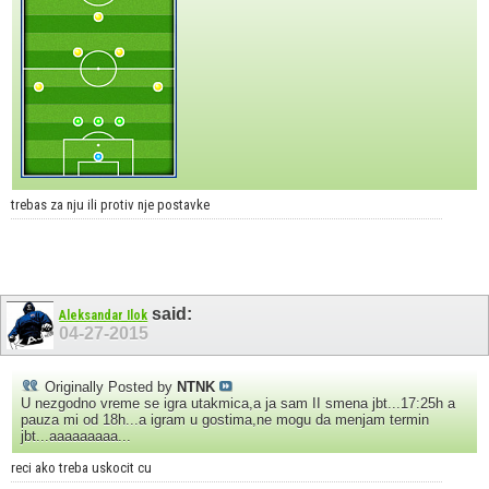
trebas za nju ili protiv nje postavke
said:
Aleksandar Ilok
04-27-2015
Originally Posted by
NTNK
U nezgodno vreme se igra utakmica,a ja sam II smena jbt...17:25h a
pauza mi od 18h...a igram u gostima,ne mogu da menjam termin
jbt...aaaaaaaaa...
reci ako treba uskocit cu