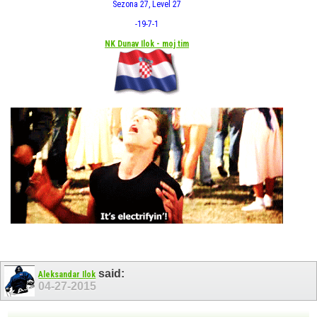
Sezona 27, Level 27
-19
-7
-1
NK Dunav Ilok - moj tim
said:
Aleksandar Ilok
04-27-2015