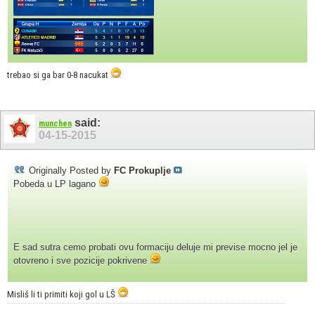
trebao si ga bar 0-8 nacukat
said:
munchen
04-15-2015
Originally Posted by
FC Prokuplje
Pobeda u LP lagano
E sad sutra cemo probati ovu formaciju deluje mi previse mocno jel je
otovreno i sve pozicije pokrivene
Misliš li ti primiti koji gol u LŠ