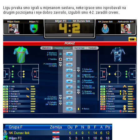
Ligu prvaka smo igrali u mijesanom sastavu, neke igrace smo isprobavali na
drugim pozicijama i nije dobro zavrsilo, izgubili smo 4-2. zaradili crveni..