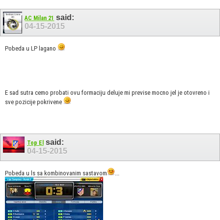
said:
AC Milan 21
04-15-2015
Pobeda u LP lagano
E sad sutra cemo probati ovu formaciju deluje mi previse mocno jel je otovreno i
sve pozicije pokrivene
said:
Top El
04-15-2015
Pobeda u ls sa kombinovanim sastavom
...