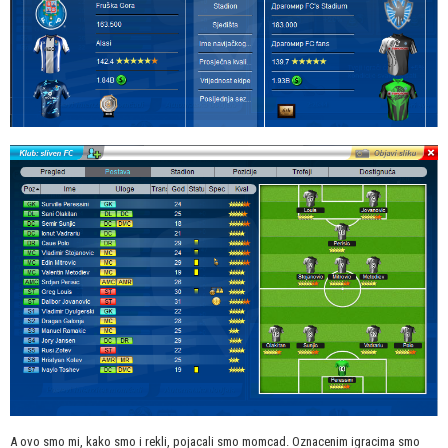
A ovo smo mi, kako smo i rekli, pojacali smo momcad. Oznacenim igracima smo