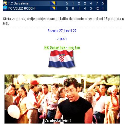
Steta za poraz, dvije pobjede nam je falilo da oborimo rekord od 15 pobjeda u
nizu
Sezona 27, Level 27
-19
-7
-1
NK Dunav Ilok - moj tim