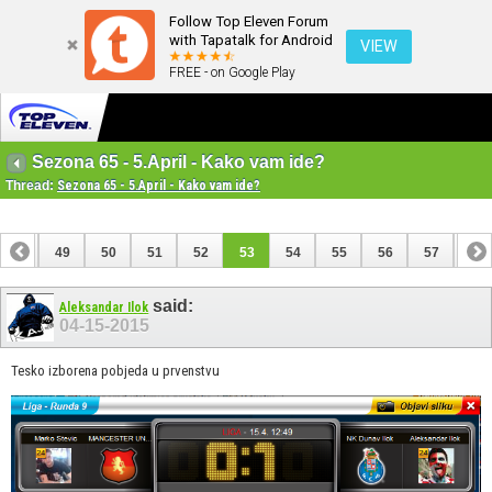
Follow Top Eleven Forum
with Tapatalk for Android
VIEW
FREE - on Google Play
Sezona 65 - 5.April - Kako vam ide?
Thread:
Sezona 65 - 5.April - Kako vam ide?
48
49
50
51
52
53
54
55
56
57
58
68
69
said:
Aleksandar Ilok
04-15-2015
Tesko izborena pobjeda u prvenstvu