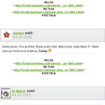
Moj tim
-->
http://forum.topeleven.com/galerija-...en-1860-a.html
<--
My Team
-->
http://forum.topeleven.com/team-show...en-1860-a.html
<--
#SVETINJA
said:
munchen
04-15-2015
Danas poraz 1-0 u gostima. Nisam pratio meč, ekipa bolja, cijela ekipa 5*. Idemo
sutra po bodove na stadionu
Tušanj
Moj tim
-->
http://forum.topeleven.com/galerija-...en-1860-a.html
<--
My Team
-->
http://forum.topeleven.com/team-show...en-1860-a.html
<--
#SVETINJA
said:
AC Milan 21
04-15-2015