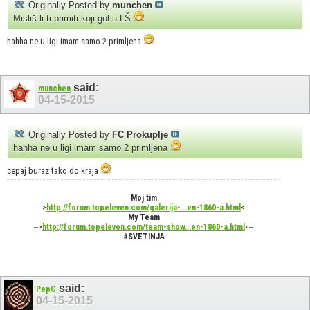
Originally Posted by
munchen
Misliš li ti primiti koji gol u LŠ
hahha ne u ligi imam samo 2 primljena
said:
munchen
04-15-2015
Originally Posted by
FC Prokuplje
hahha ne u ligi imam samo 2 primljena
cepaj buraz tako do kraja
Moj tim
-->
http://forum.topeleven.com/galerija-...en-1860-a.html
<--
My Team
-->
http://forum.topeleven.com/team-show...en-1860-a.html
<--
#SVETINJA
said:
PepG
04-15-2015