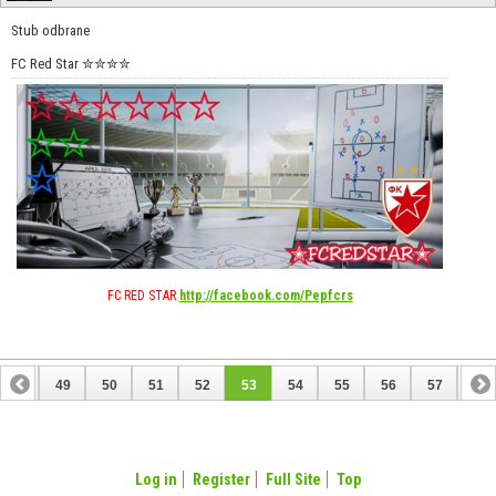
Stub odbrane
FC Red Star ✮✮✮✮
FC RED STAR
http://facebook.com/Pepfcrs
48
49
50
51
52
53
54
55
56
57
58
68
69
Log in
Register
Full Site
Top