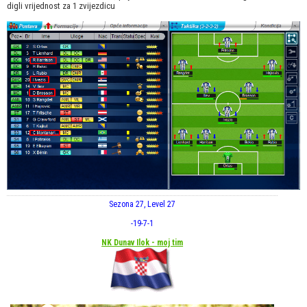
digli vrijednost za 1 zvijezdicu
Sezona 27, Level 27
-19
-7
-1
NK Dunav Ilok - moj tim