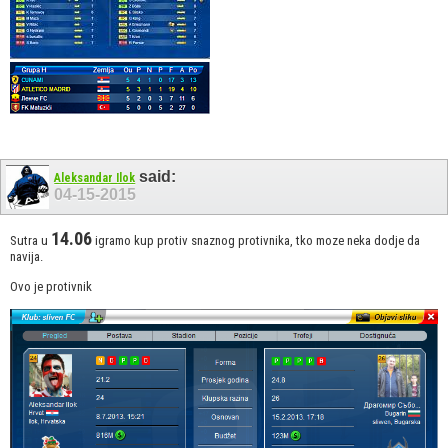
said:
Aleksandar Ilok
04-15-2015
14.06
Sutra u
igramo kup protiv snaznog protivnika, tko moze neka dodje da
navija.
Ovo je protivnik