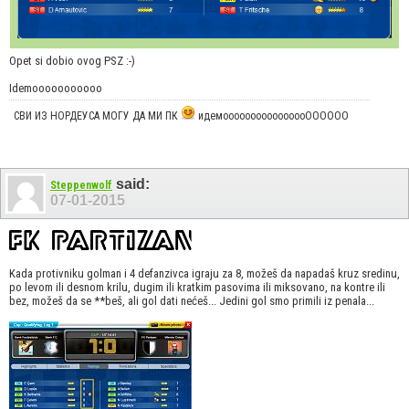
Opet si dobio ovog PSZ :-)
Idemooooooooooo
СВИ ИЗ НОРДЕУСА МОГУ ДА МИ ПК
идемоооооооооооооооОООООО
said:
Steppenwolf
07-01-2015
Kada protivniku golman i 4 defanzivca igraju za 8, možeš da napadaš kruz sredinu,
po levom ili desnom krilu, dugim ili kratkim pasovima ili miksovano, na kontre ili
bez, možeš da se **beš, ali gol dati nećeš... Jedini gol smo primili iz penala...