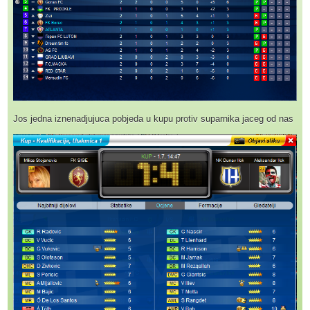
Jos jedna iznenadjujuca pobjeda u kupu protiv suparnika jaceg od nas