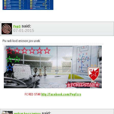
said:
PepG
07-01-2015
Pa radi kod ericson jos uvek
FC RED STAR
http://facebook.com/Pepfcrs
said:
vedran boca juniors