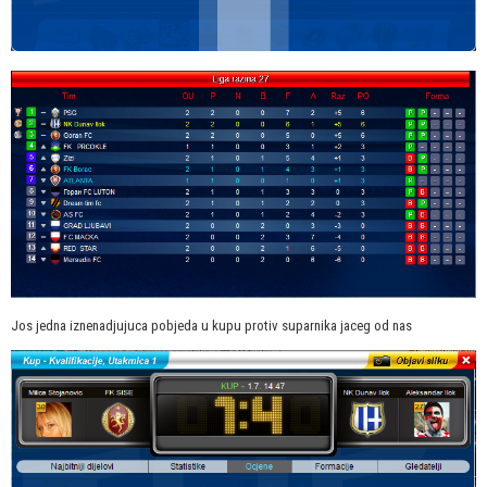
Jos jedna iznenadjujuca pobjeda u kupu protiv suparnika jaceg od nas