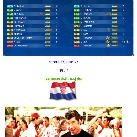
Sezona 27, Level 27
-19
-7
-1
NK Dunav Ilok - moj tim