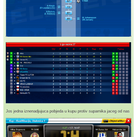
Jos jedna iznenadjujuca pobjeda u kupu protiv suparnika jaceg od nas