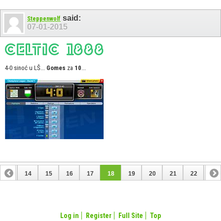
said:
Steppenwolf
07-01-2015
4-0 sinoć u LŠ...
Gomes
za
10
...
13
14
15
16
17
18
19
20
21
22
23
33
34
Log in
Register
Full Site
Top