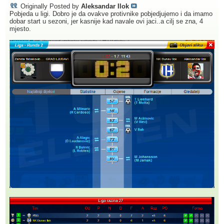
Originally Posted by
Aleksandar Ilok
Pobjeda u ligi. Dobro je da ovakve protivnike pobjedjujemo i da imamo
dobar start u sezoni, jer kasnije kad navale ovi jaci..a cilj se zna, 4
mjesto.