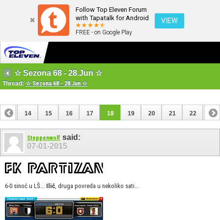
Follow Top Eleven Forum
with Tapatalk for Android
VIEW
FREE - on Google Play
☆ Sezona 68 - 28.Jun ☆
Thread:
☆ Sezona 68 - 28.Jun ☆
13
14
15
16
17
18
19
20
21
22
23
33
34
said:
Steppenwolf
07-01-2015
6-0 sinoć u LŠ...
Ilić
, druga povreda u nekoliko sati...