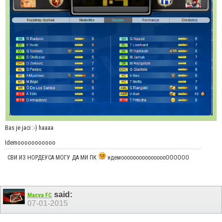
Bas je jaci :-) haaaa
Idemooooooooooo
СВИ ИЗ НОРДЕУСА МОГУ ДА МИ ПК
идемоооооооооооооооОООООО
said:
Macva FC
07-01-2015