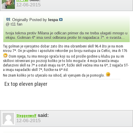
t11_fan
12-06-2015
Originally Posted by
lespa
@ t11 fan
tvoja tekma protiv Milana je odlican primer da ne treba ulagati mnogo u
ekipu. Golman 4* ima sest odbrana protiv tri napadaca 7*. e svasta...
Taj golman je vjerojatno dobar zato što ima obrambeni skill 96.4 što je na mom
nivou 7*. On je ujedno i apsolutni rekorder po broju nastupa za Celtic, ima ih 176
Osim njega, tu ima mnogo igrača koji su od prošle godine u klubu pa su im
skillovi istrenirani po poziciji koliko je to bilo moguće. 4 moja braniča imaju
defanzivni skill na 7* a ostali imaju na 6*, fizčki skill većina ima na 6*, 2 najjača ST-
a imaju napadački skill 7*, fizičke na 6* itd.
Ne znam koliko je to utjecalo na ishod, ali vjerujem da je pomoglo.
Ex top eleven player
said:
Steppenwolf
12-06-2015