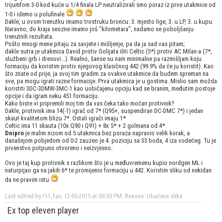
trijumfom 3-0 kod kuće u 1/4 finala LP neutralizirali smo poraz iz prve utakmice od
1-0 i idemo u polufinale
Dakle, u ovom trenutku imamo trostruku broncu: 3. mjesto lige, 3. u LP, 3. u kupu.
Naravno, do kraja seozne imamo još "kilometara", nadamo se poboljšanju
trenutnih rezultata.
Pošto mnogi mene pitaju za savjete i mišljenje, pa da ja sad vas pitam;
dakle sutra je utakmica David protiv Golijata iliti Celtic (5*) protiv AC Milan-a (7*,
službeni grb i dresovi...). Realno, šanse su nam minimalne pa razmišljam koju
formaciju da koristim protiv njegovog klasičnog 442 (99.9% da će ju koristit). Kao
što znate od prije, ja svoj tim gradim za ovakve utakmice da budem spreman na
sve, pa mogu igrati razne formacije. Prva utakmica je u gostima. Mislio sam možda
koristiti 3DC-3DMW-3MC-1 kao uobičajenu opciju kad se branim, međutim postoje
opcije i da igram neku 451 formaciju.
Kako biste vi pripremili moj tim da vas čeka tako moćan protivnik?
Dakle, protivnik ima 14(-1) igrač od 7* (Q95+, suspendiran DC-DMC 7*) i jedan
skaut kvalitetom blizu 7*. Ostali igrači imaju 1*
Celtic ima 11 skauta (10x Q90 i Q91) + 8x 5* + 2 golmana od 4*
Dnipro
je malim nizom od 5 utakmica bez poraza napravio velik korak, a
današnjom pobjedom od 0-2 zauzeo je 4. poziciju sa 33 boda, 4 iza vodećeg. Tu je
prvenstvo potpuno otvoreno i neizvjesno.
Ovo je taj kup protivnik s razlikom što je u međuvremenu kupio nordgen ML i
naturpijao ga na jakih 6* te promijenio formaciju u 442. Koristim sliku od nekidan
da ne pravim istu
Last edited by t11_fan; 12-05-2015 at
09:30 PM
.
Reason:
Ubačena slika
Ex top eleven player