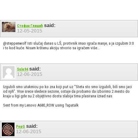
said:
Стефан Глишић
12-05-2015
@steppenwolf Isti slučaj danas u LŠ, protivnik imao igrača manje, a ja izgubim 3:0
i to kod kuće. Nisam krštenu akciju stvorio sa igračem više...
said:
Sole94
12-06-2015
Izgubili smo utakmicu po ko zna koji put uz "Steta sto smo izgubili, bili smo jaci
od njih". Vise srece sledece sezone, ostaje da probamo da izborimo 2.mesto do
kraja u ligi gde su 2 objejtivno dosta slabija tima plasirana iznad nas
Sent from my Lenovo A680_ROW using Tapatalk
said:
PepG
12-06-2015