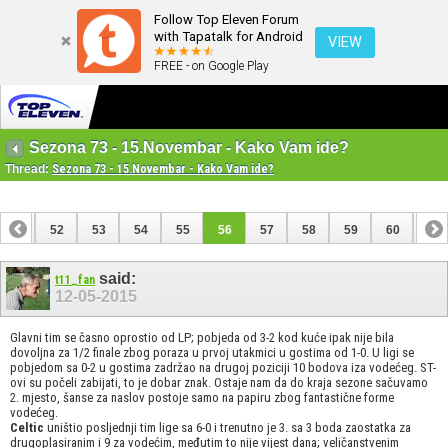
Follow Top Eleven Forum
with Tapatalk for Android
VIEW
FREE - on Google Play
Sezona 73 - 15.Novembar - Kako Vam ide?
Thread:
Sezona 73 - 15.Novembar - Kako Vam ide?
51
52
53
54
55
56
57
58
59
60
61
71
72
said:
t11_fan
12-05-2015
Glavni tim se časno oprostio od LP; pobjeda od 3-2 kod kuće ipak nije bila
dovoljna za 1/2 finale zbog poraza u prvoj utakmici u gostima od 1-0. U ligi se
pobjedom sa 0-2 u gostima zadržao na drugoj poziciji 10 bodova iza vodećeg. ST-
ovi su počeli zabijati, to je dobar znak. Ostaje nam da do kraja sezone sačuvamo
2. mjesto, šanse za naslov postoje samo na papiru zbog fantastične forme
vodećeg.
Celtic
uništio posljednji tim lige sa 6-0 i trenutno je 3. sa 3 boda zaostatka za
drugoplasiranim i 9 za vodećim, međutim to nije vijest dana; veličanstvenim