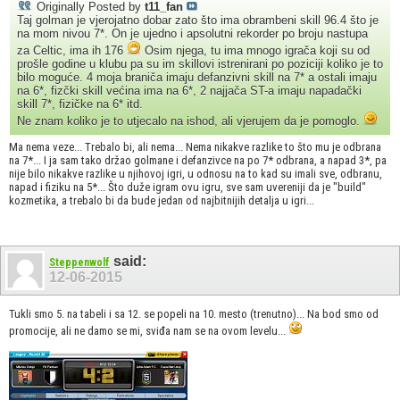
Originally Posted by
t11_fan
Taj golman je vjerojatno dobar zato što ima obrambeni skill 96.4 što je
na mom nivou 7*. On je ujedno i apsolutni rekorder po broju nastupa
za Celtic, ima ih 176
Osim njega, tu ima mnogo igrača koji su od
prošle godine u klubu pa su im skillovi istrenirani po poziciji koliko je to
bilo moguće. 4 moja braniča imaju defanzivni skill na 7* a ostali imaju
na 6*, fizčki skill većina ima na 6*, 2 najjača ST-a imaju napadački
skill 7*, fizičke na 6* itd.
Ne znam koliko je to utjecalo na ishod, ali vjerujem da je pomoglo.
Ma nema veze... Trebalo bi, ali nema... Nema nikakve razlike to što mu je odbrana
na 7*... I ja sam tako držao golmane i defanzivce na po 7* odbrana, a napad 3*, pa
nije bilo nikakve razlike u njihovoj igri, u odnosu na to kad su imali sve, odbranu,
napad i fiziku na 5*... Što duže igram ovu igru, sve sam uvereniji da je "build"
kozmetika, a trebalo bi da bude jedan od najbitnijih detalja u igri...
said:
Steppenwolf
12-06-2015
Tukli smo 5. na tabeli i sa 12. se popeli na 10. mesto (trenutno)... Na bod smo od
promocije, ali ne damo se mi, sviđa nam se na ovom levelu...