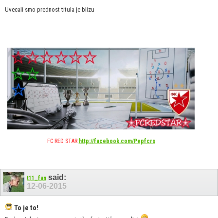
Uvecali smo prednost titula je blizu
FC RED STAR
http://facebook.com/Pepfcrs
said:
t11_fan
12-06-2015
To je to!