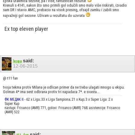
Epska utakmica sezone, pa i više, fantastičan rezultat
Krenuli s 4141, nakon što smo primili gol odučili smo malo više riskirati, izvadio
sam DR i stavio AMC, prebacio na visok presing, ofsajd zamku i zabili smo
najvažniji gol sezone. Uživam u rezultatu do uzvrata
Ex top eleven player
said:
lespa
12-06-2015
@ t11 fan
tvoja tekma protiv Milana je odlican primer da ne treba ulagati mnogo u ekipu.
Golman 4* ima sest odbrana protiv tri napadaca 7*. e svasta...
ФК МЕДАК II
- 62 x Liga; 33 x Liga Sampiona; 21 x Kup; 3 x Super Liga: 2 x
Super Kup
nastupi: Frisanco (AMR) 771, golovi: Frisanco (AMR) 768; asistencije: Frisanco
(AMR) 522
said: