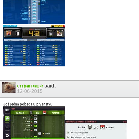
said:
Стефан Глишић
12-06-2015
Još jedna pobeda u prvenstvu!