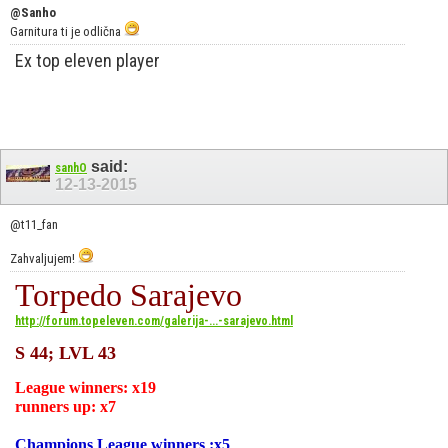
@Sanho
Garnitura ti je odlična
Ex top eleven player
said:
sanhO
12-13-2015
@t11_fan
Zahvaljujem!
Torpedo Sarajevo
http://forum.topeleven.com/galerija-...-sarajevo.html
S 44; LVL 43
League winners:
x19
runners up:
x7
Champions League winners :x5