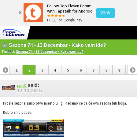
Follow Top Eleven Forum
with Tapatalk for Android
VIEW
FREE - on Google Play
Sezona 74 - 13.Decembar - Kako vam ide?
Thread:
Sezona 74 - 13.Decembar - Kako vam ide?
1
2
3
4
5
6
7
8
9
10
11
12
13
14
15
16
17
18
said:
sanhO
12-13-2015
Prošle sezone samo prvo mjesto u ligi, nadamo se da će ova sezona biti bolja.
Dobro smo počeli.