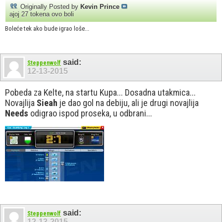
Originally Posted by
Kevin Prince
ajoj 27 tokena ovo boli
Boleće tek ako bude igrao loše...
said:
Steppenwolf
12-13-2015
Pobeda za Kelte, na startu Kupa... Dosadna utakmica...
Novajlija
Sieah
je dao gol na debiju, ali je drugi novajlija
Needs
odigrao ispod proseka, u odbrani...
said:
Steppenwolf
12-13-2015