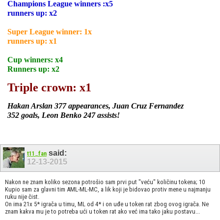
Champions League winners :x5
runners up: x2
Super League winner: 1x
runners up: x1
Cup winners:
x4
Runners up:
x2
Triple crown: x1
Hakan Arslan 377 appearances, Juan Cruz Fernandez
352 goals, Leon Benko 247 assists!
said:
t11_fan
12-13-2015
Nakon ne znam koliko sezona potrošio sam prvi put "veću" količinu tokena; 10
Kupio sam za glavni tim AML-ML-MC, a lik koji je bidovao protiv mene u najmanju
ruku nije čist.
On ima 21x 5* igrača u timu, ML od 4* i on uđe u token rat zbog ovog igrača. Ne
znam kakva mu je to potreba ući u token rat ako već ima tako jaku postavu...