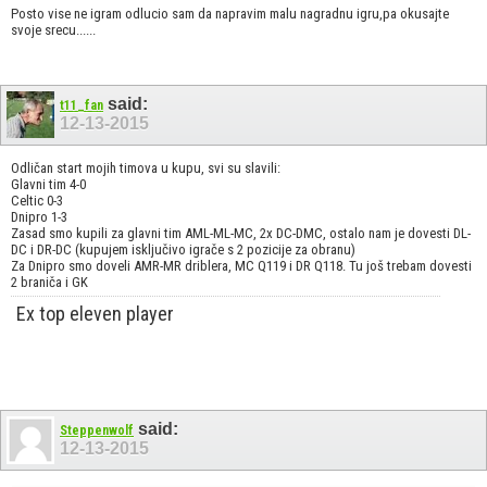
Posto vise ne igram odlucio sam da napravim malu nagradnu igru,pa okusajte
svoje srecu......
said:
t11_fan
12-13-2015
Odličan start mojih timova u kupu, svi su slavili:
Glavni tim 4-0
Celtic 0-3
Dnipro 1-3
Zasad smo kupili za glavni tim AML-ML-MC, 2x DC-DMC, ostalo nam je dovesti DL-
DC i DR-DC (kupujem isključivo igrače s 2 pozicije za obranu)
Za Dnipro smo doveli AMR-MR driblera, MC Q119 i DR Q118. Tu još trebam dovesti
2 braniča i GK
Ex top eleven player
said:
Steppenwolf
12-13-2015