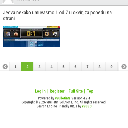
Jedva nekako umuvasmo 1 od 7 u okvir, za pobedu na
strani...
1
2
3
4
5
6
7
8
9
10
11
12
13
14
15
16
17
18
Log in
Register
Full Site
Top
Powered by
vBulletin®
Version 4.2.4
Copyright © 2026 vBulletin Solutions, Inc. All rights reserved.
Search Engine Friendly URLs by
vBSEO