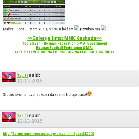
Mačva i Boca u istom kupu, NTNK u lakšem
(izvukao se)
>>Galerija tima: MNK Kaskada<<
Top Eleven - Bosnian Federation O.M.A. Government
Bosnian Football Federation O.M.A.
>>TOP ELEVEN BOSNA I HERCEGOVINA FACEBOOK GROUP<<
said:
Top El
12-13-2015
Srecno svim u novoj sezoni i da vas ne troluje puno!
said:
Top El
12-13-2015
http://forum.topeleven.com/top-eleve...tml#post382010