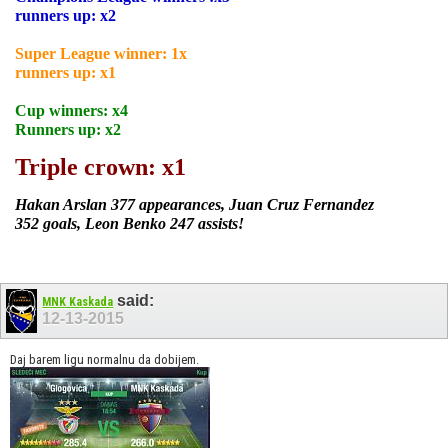
runners up: x2
Super League winner: 1x
runners up: x1
Cup winners:
x4
Runners up:
x2
Triple crown: x1
Hakan Arslan 377 appearances, Juan Cruz Fernandez
352 goals, Leon Benko 247 assists!
said:
MNK Kaskada
12-13-2015
Daj barem ligu normalnu da dobijem.