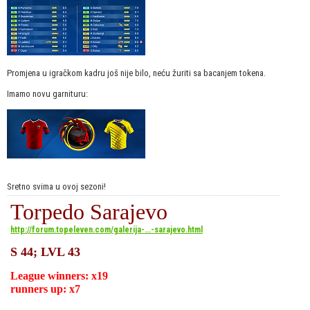
Promjena u igračkom kadru još nije bilo, neću žuriti sa bacanjem tokena.
Imamo novu garnituru:
Sretno svima u ovoj sezoni!
Torpedo Sarajevo
http://forum.topeleven.com/galerija-...-sarajevo.html
S 44; LVL 43
League winners:
x19
runners up:
x7