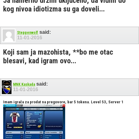
Ja namerno držim uključeno, da vidim do
kog nivoa idiotizma su ga doveli...
said:
Steppenwolf
11-01-2016
Koji sam ja mazohista, **bo me otac
blesavi, kad igram ovo...
said:
MNK Kaskada
11-01-2016
Imam igrača za prodat na pregovore, bar 5 tokena. Level 53, Server 1