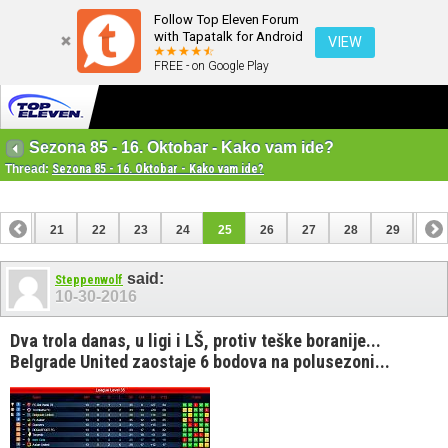
Follow Top Eleven Forum
with Tapatalk for Android
VIEW
FREE - on Google Play
Sezona 85 - 16. Oktobar - Kako vam ide?
Thread:
Sezona 85 - 16. Oktobar - Kako vam ide?
20
21
22
23
24
25
26
27
28
29
30
said:
Steppenwolf
10-30-2016
Dva trola danas, u ligi i LŠ, protiv teške boranije...
Belgrade United zaostaje 6 bodova na polusezoni...