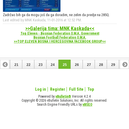
Zadržao bih ga da mogu još da ga doradim, ne zelim da predje na 285Q.
Last edited by MNK Kaskada; 11-01-2016 at
12:52 PM
.
>>Galerija tima: MNK Kaskada<<
Top Eleven - Bosnian Federation O.M.A. Government
Bosnian Football Federation O.M.A.
>>TOP ELEVEN BOSNA I HERCEGOVINA FACEBOOK GROUP<<
20
21
22
23
24
25
26
27
28
29
30
Log in
Register
Full Site
Top
Powered by
vBulletin®
Version 4.2.4
Copyright © 2026 vBulletin Solutions, Inc. All rights reserved.
Search Engine Friendly URLs by
vBSEO