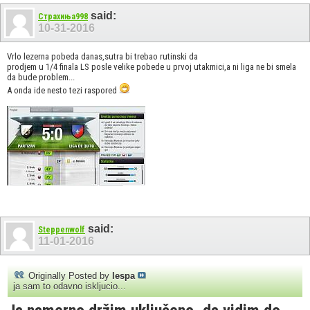
said:
Страхиња998
10-31-2016
Vrlo lezerna pobeda danas,sutra bi trebao rutinski da
prodjem u 1/4 finala LS posle velike pobede u prvoj utakmici,a ni liga ne bi smela
da bude problem...
A onda ide nesto tezi raspored
said:
Steppenwolf
11-01-2016
Originally Posted by
lespa
ja sam to odavno iskljucio...