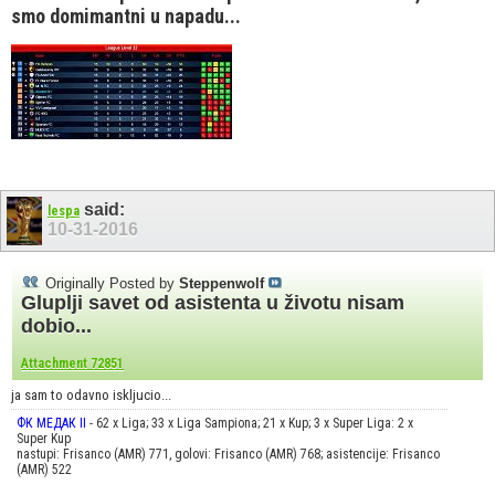
smo domimantni u napadu...
said:
lespa
10-31-2016
Originally Posted by
Steppenwolf
Gluplji savet od asistenta u životu nisam
dobio...
Attachment 72851
ja sam to odavno iskljucio...
ФК МЕДАК II
- 62 x Liga; 33 x Liga Sampiona; 21 x Kup; 3 x Super Liga: 2 x
Super Kup
nastupi: Frisanco (AMR) 771, golovi: Frisanco (AMR) 768; asistencije: Frisanco
(AMR) 522