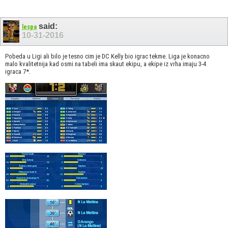
said:
lespa
10-31-2016
Pobeda u Ligi ali bilo je tesno cim je DC Kelly bio igrac tekme. Liga je konacno
malo kvalitetnija kad osmi na tabeli ima skaut ekipu, a ekipe iz vrha imaju 3-4
igraca 7*.