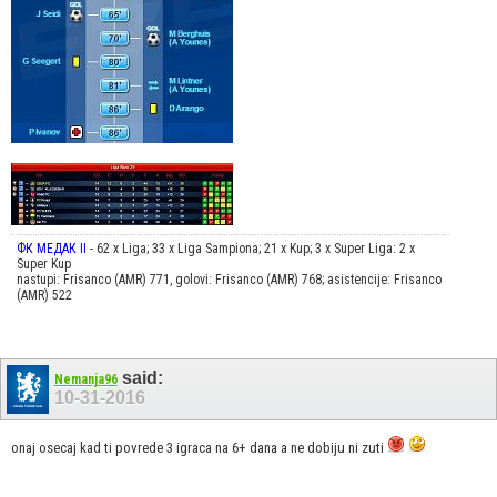
ФК МЕДАК II
- 62 x Liga; 33 x Liga Sampiona; 21 x Kup; 3 x Super Liga: 2 x
Super Kup
nastupi: Frisanco (AMR) 771, golovi: Frisanco (AMR) 768; asistencije: Frisanco
(AMR) 522
said:
Nemanja96
10-31-2016
onaj osecaj kad ti povrede 3 igraca na 6+ dana a ne dobiju ni zuti