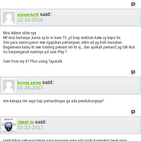
said:
arjennicko93
12-10-2016
Misi Admin sblm nya
Mf misi bertanya ,karna sy br ni main TE ,jd hrap maklum kalw sy kepo he.
Gini para senior,junior mw ngajukan pertanyaan, mkin ad yg ksih masukan .
Bagaimana kalau kt mw training pemain inti kt sj , dan apakah pemain2 yg tdk ikut
itu berpengaruh nantinya pd saat Play ?
Sent from my X7 Plus using Tapatalk
said:
korong garing
01-26-2017
min kenapa tim saya tiap pertandingan ga ada pendukungnya?
said:
ZWANY 04
03-22-2017
tambahkan sebagai teman para manager yang ada pada kompetisi level yang