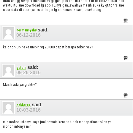
dulu ane jg sempet masalah ky gt gan..pas ane mu ngetik id fb tiba2 keluar..nah
waktu itu ane download lg app TE nya gan..awalnya masih suka ky gt,tp trs ane
clear data di app nya,trs cb login lg n bs masuk sampe sekarang..
said:
hermansyah9
06-12-2016
kalo top up pake unipin yg 20.000 dapet berapa token ya??
said:
gatem
09-26-2016
Masih ada yang aktiv?
said:
osidorez
10-03-2016
min mohon infonya saya jual pemain kenapa tidak mndapatkan token ya
mohon infonya min