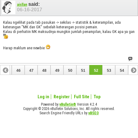
said:
aisllan
06-16-2017
Kalau ngelihat pada tab pasukan -> sekilas -> statistik & keterampilan, ada
keterangan "MK dan GK" sebelah keterangan posisi pemain.
Kalau di perhatiin MK maksudnya mungkin jumlah penampilan, kalau GK apa ya gan
Harap maklum ane newbie
45
46
47
48
49
50
51
52
53
54
Log in
Register
Full Site
Top
Powered by
vBulletin®
Version 4.2.4
Copyright © 2026 vBulletin Solutions, Inc. All rights reserved.
Search Engine Friendly URLs by
vBSEO