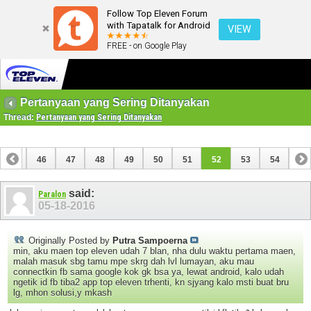
Follow Top Eleven Forum
with Tapatalk for Android
VIEW
FREE - on Google Play
Pertanyaan yang Sering Ditanyakan
Thread:
Pertanyaan yang Sering Ditanyakan
45
46
47
48
49
50
51
52
53
54
said:
Paralon
05-18-2016
Originally Posted by
Putra Sampoerna
min, aku maen top eleven udah 7 blan, nha dulu waktu pertama maen,
malah masuk sbg tamu mpe skrg dah lvl lumayan, aku mau
connectkin fb sama google kok gk bsa ya, lewat android, kalo udah
ngetik id fb tiba2 app top eleven trhenti, kn sjyang kalo msti buat bru
lg, mhon solusi,y mkash