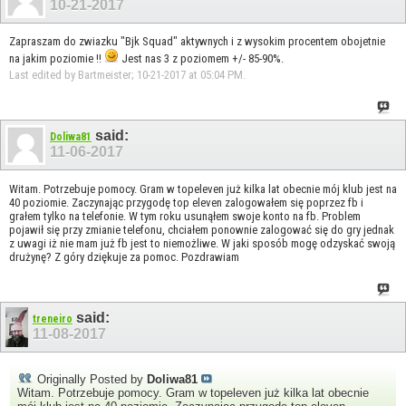
10-21-2017
Zapraszam do zwiazku "Bjk Squad" aktywnych i z wysokim procentem obojetnie
na jakim poziomie !!
Jest nas 3 z poziomem +/- 85-90%.
Last edited by Bartmeister; 10-21-2017 at
05:04 PM
.
said:
Doliwa81
11-06-2017
Witam. Potrzebuje pomocy. Gram w topeleven już kilka lat obecnie mój klub jest na
40 poziomie. Zaczynając przygodę top eleven zalogowałem się poprzez fb i
grałem tylko na telefonie. W tym roku usunąłem swoje konto na fb. Problem
pojawił się przy zmianie telefonu, chciałem ponownie zalogować się do gry jednak
z uwagi iż nie mam już fb jest to niemożliwe. W jaki sposób mogę odzyskać swoją
drużynę? Z góry dziękuje za pomoc. Pozdrawiam
said:
treneiro
11-08-2017
Originally Posted by
Doliwa81
Witam. Potrzebuje pomocy. Gram w topeleven już kilka lat obecnie