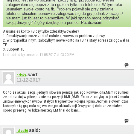
mój klub jest na 40 poziomie. Zaczynając przygodę top eleven
zalogowałem się poprzez fb i grałem tylko na telefonie. W tym roku
usunąłem swoje konto na fb. Problem pojawił się przy zmianie
telefonu, chciałem ponownie zalogować się do gry jednak z uwagi iż
nie mam już fb jest to niemożliwe. W jaki sposób mogę odzyskać
swoją drużynę? Z góry dziękuje za pomoc. Pozdrawiam
A usunales konto FB czy tylko zdezaktywowales?
1. Dezaktywacja może zostać cofnieta, wowczas problem z glowy
2. W przypadku innym, zalozylbym nowe konto na FB na stary adres i zalogowal na
TE
3. Support TE
Last edited by treneiro; 11-08-2017 at
03:20 PM
.
said:
cris24
11-12-2017
Co to za aktualizacja ,jednym słowem ponizej jakiego kolwiek dna.Mam rozumiec
ze od dzisiaj w piłce juz nie ma pozycji DML,DMR. Ekran z taktyką to jakaś żenada
,ustawienie wykonawców stałych tragmentów kolejna kpina.Jednym słowem czas
kończyć z tą grą cofa się wstecz,po aktualizacji 0 wygranej dobrze ze miałem
sporo przewagi w lidze niestety LM finał do bani.....
said:
lufus86