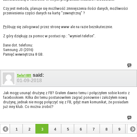
Czy jest metoda, planuje się możliwość zmniejszenia ilości danych, możliwości
przeniesienia części danych na kartę "zewnętrzną" ?
Pr
óbuję się zalogować przez stronę www ale na razie bezskutecznie.
Z góry dziękuję za pomoc w postaci np.: "wymień telefon".
Dane dot. telefonu:
Samsung J3 (2016)
Pamięć wewnętrzna 8 GB.
said:
Selo1001
01-09-2018
Jak mogę usunąć drużynę z FB? Grałem dawno temu i połączyłem sobie konto z
facebookiem. Kilka dni temu postanowiłem zagrać ponownie i założyłem nową
drużynę, jednak nie mogę połączyć się z FB, gdyż mam komunikat, że posiadam
już inny klub. Co można zrobić?
1
2
3
4
5
6
7
8
9
10