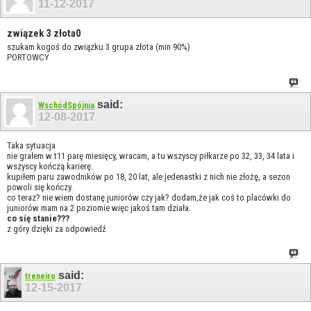
11-12-2017
związek 3 złota0
szukam kogoś do związku 3 grupa złota (min 90%)
PORTOWCY
said:
WschódSpójnia
12-08-2017
Taka sytuacja
nie grałem w t11 parę miesięcy, wracam, a tu wszyscy piłkarze po 32, 33, 34 lata i
wszyscy kończą karierę.
kupiłem paru zawodników po 18, 20 lat, ale jedenastki z nich nie złożę, a sezon
powoli się kończy.
co teraz? nie wiem dostanę juniorów czy jak? dodam,że jak coś to placówki do
juniorów mam na 2 poziomie więc jakoś tam działa.
co się stanie???
z góry dzięki za odpowiedź
said:
treneiro
12-15-2017