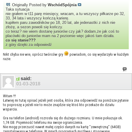
Originally Posted by
WschódSpójnia
Taka sytuacja
nie grałem w t11 parę miesięcy, wracam, a tu wszyscy piłkarze po 32,
33, 34 lata i wszyscy kończą karierę.
kupiłem paru zawodników po 18, 20 lat, ale jedenastki z nich nie
złożę, a sezon powoli się kończy.
co teraz? nie wiem dostanę juniorów czy jak? dodam,że jak coś to
placówki do juniorów mam na 2 poziomie więc jakoś tam działa.
co się stanie???
z góry dzięki za odpowiedź
Nikt chyba nie wie, oprócz twórców gry
powiadom, co się wydarzyło w każdym
razie.
said:
ril
01-03-2018
Witam !!!
Łatwiej mi tutaj opisać jeżeli jest osoba, która zna odpowiedź na poniższe pytanie
to poproszę a jeżeli nie to może znajdzie się ktoś kto przekaże do działu
wsparcia.
Gra na telefon (android) rozrosła się do dużego rozmiaru. U mnie pokazuje ok.
1,74 GB. Pojemność telefonu ma swoje ograniczenia.
Nie mogę przerzucić nawet małej części danych na kartę "zewnętrzną" (64GB)
zainstalowaną w telefonie. W innych programach możliwe i stosowane.