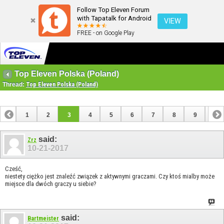
Follow Top Eleven Forum
with Tapatalk for Android
VIEW
FREE - on Google Play
Top Eleven Polska (Poland)
Thread:
Top Eleven Polska (Poland)
1
2
3
4
5
6
7
8
9
10
11
12
13
14
15
16
17
18
19
said:
Zrz
10-21-2017
Cześć,
niestety ciężko jest znaleźć związek z aktywnymi graczami. Czy ktoś mialby może
miejsce dla dwóch graczy u siebie?
said:
Bartmeister