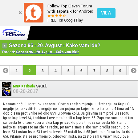
Follow Top Eleven Forum
with Tapatalk for Android
VIEW
FREE - on Google Play
Sezona 96 - 20. Avgust - Kako vam ide?
Thread:
Sezona 96 - 20. Avgust - Kako vam ide?
1
2
3
4
5
6
7
8
9
10
11
12
13
14
15
16
17
18
said:
MNK Kaskada
08-20-2017
Neznam hoću li igrati ovu sezonu. Opet su nešto mijenjali u žrebanju za Kup i CL,
negdje je po kvalitetu a negdje nemam pojma po kojem kriteriju jer na 4 tima od 1%
dobio sam protivnike od oko 85% u prvom kolu. Sa glavnim sam prošlu sezonu
igrao kup level 64, tankirao i ove me ubacili u kup level 65. Zapravo sam jedini tim
sa levela 63 u tom kupu a lakši kup je izvuklo pola timova sa levela 65. Stalno
nešto mijenjaju i to mi ide na racku, jer nema smisla ako sam prošlu sezonu bio
level 63 i ostao level 63 i ovi sa levela 65 ostali level 65 (neki su ušli sa levela 64 u
65). Pitanje: šta se promijenilo, odgovor: ništa, pa zašto sam u višem kupu ove