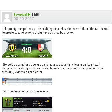
said:
Scorpion044
08-20-2017
U kupu sigurna pobeda protiv slabijeg tima. Ali u sledecem kolu mi dolazi tim koji
je prosle sezone osvojio triplu, tako da bice bas tesko.
Sto se Lige sampiona tice, grupa je lagana. Jedan tim slican mom kvalitetu i
dvojica dosta slabijih. Sto se ostalih timova tice, nema nekih bas jakih u ovom
trenutku, videcemo kako ce ici.
Takodje dovedeno i prvo pojacanje: