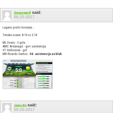
said:
Steppenwolf
08-20-2017
Lagano protiv boranije...
Timske ocene: 8.10 vs 5.74
ML Evans - 3 gola
AMC Arslanagić - gol i asistencija
ST Verhoeven - gol
MR Ricardo Santos -
50. asistencija za klub
said:
Jamezdin
08-20-2017