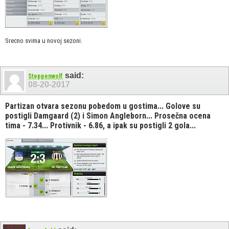
Srecno svima u novoj sezoni.
said:
Steppenwolf
08-20-2017
Partizan otvara sezonu pobedom u gostima... Golove su
postigli Damgaard (2) i Simon Angleborn... Prosečna ocena
tima - 7.34... Protivnik - 6.86, a ipak su postigli 2 gola...