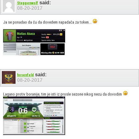
said:
Steppenwolf
08-20-2017
Ja se ponadao da ću da dovedem napadača za token...
said:
hosenfeld
08-20-2017
Lagano protiv boranije, tim je isti iz prosle sezone nikog necu da dovodim