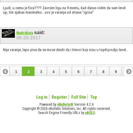
Ljudi, u cemu je fora???? Zavrsim ligu na 9 mestu, kad danas vidim da sam level
up, tim sjeban maximalno...ovo je varanje od strane "igrice"
said:
Madridista
08-20-2017
Nije varanje, lepo pise da se moze desiti da i timovi koji nisu u top8 prodju level..
1
2
3
4
5
6
7
8
9
10
11
12
13
14
15
16
17
18
Log in
Register
Full Site
Top
Powered by
vBulletin®
Version 4.2.4
Copyright © 2026 vBulletin Solutions, Inc. All rights reserved.
Search Engine Friendly URLs by
vBSEO