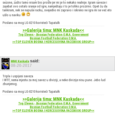
sezone, zašto tamo nisam bio prošle jer mi je to nekako realnije. Igram saveze i
zajebat ovo ostalo sranje od igre, namještaju i to je toliko prozirno. Opet ću da
tankiram, nek se napuše racku, svejedno mi zapravo i iskreno ne igra mi se već eto
ušlo u naviku
Poslano sa mog LG-X210 koristeći Tapatalk
>>Galerija tima: MNK Kaskada<<
Top Eleven - Bosnian Federation O.M.A. Government
Bosnian Football Federation O.M.A.
>>TOP ELEVEN BOSNA I HERCEGOVINA FACEBOOK GROUP<<
said:
MNK Kaskada
08-20-2017
Tripla i uspijesi saveza
I WTF, nema mjesta za moj savez u diviziji, a neke divizije nisu pune. Jebo lud
zbunjenog.
Poslano sa mog LG-X210 koristeći Tapatalk
>>Galerija tima: MNK Kaskada<<
Top Eleven - Bosnian Federation O.M.A. Government
Bosnian Football Federation O.M.A.
>>TOP ELEVEN BOSNA I HERCEGOVINA FACEBOOK GROUP<<