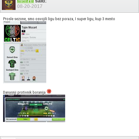
said:
hosenfeld
08-20-2017
Prosle sezone, smo osvojili ligu bez poraza, I super ligu, kup 3 mesto
Danasnji protivnik boranija