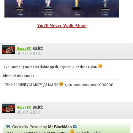
You'll Never Walk Alone
said:
Macva FC
06-07-2014
Evo i mene :-) Danas su dobro igrali, napreduju iz dana u dan
Idemo Mačvaaaaaaa
СВИ ИЗ НОРДЕУСА МОГУ ДА МИ ПК
идемоооооооооооооооОООООО
said:
Macva FC
06-07-2014
Originally Posted by
Mr BlackMan
ma daaaj nemoj prestajati igratiiiiiiiiiii
nemoj to raditiiii