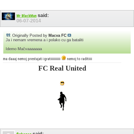
said:
Mr BlackMan
06-07-2014
Originally Posted by
Macva FC
Ja i nemam vremena a i polako cu ga bataliti
Idemo Mačvaaaaaaa
ma daaaj nemoj prestajati igratiiiiiiiiiii
nemoj to raditiiii
FC Real United
said: