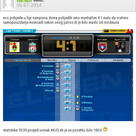
flydragon
06-07-2014
evo pobjede u ligi sampiona doma pobjedili smo manhattan 4:1 malo da vratimo
samopouzdanje momcadi nakon onog jutros di je bilo maslo od nordeusa
statistike 70:30 posjed ucinak 44:25 ali je na pocetku bilo 100:0