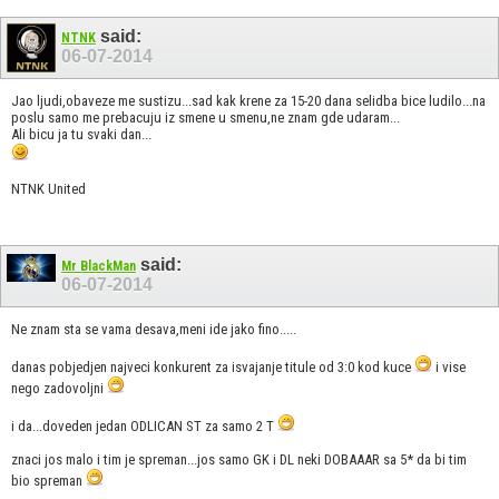
said:
NTNK
06-07-2014
Jao ljudi,obaveze me sustizu...sad kak krene za 15-20 dana selidba bice ludilo...na
poslu samo me prebacuju iz smene u smenu,ne znam gde udaram...
Ali bicu ja tu svaki dan...
NTNK United
said:
Mr BlackMan
06-07-2014
Ne znam sta se vama desava,meni ide jako fino.....
danas pobjedjen najveci konkurent za isvajanje titule od 3:0 kod kuce
i vise
nego zadovoljni
i da...doveden jedan ODLICAN ST za samo 2 T
znaci jos malo i tim je spreman...jos samo GK i DL neki DOBAAAR sa 5* da bi tim
bio spreman