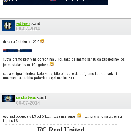
said:
zokiruma
06-07-2014
danas u 2 utakmice 22-0
sutra igramo protiv najgoreg tima u ligi, tako da imamo sansu da zabelezimo jos
jednu utakmicu sa 10+ golova
sutra se igra i sledece kolo kupa, bilo bi dobro da odigramo kao do sada, 11
utakmica isto toliko pobeda uz gol razliku 70-1
said:
Mr BlackMan
06-07-2014
evo sad pobjeda u LS od 5:1............za nas super
..........prvi smo na tabeli i u
Ligi i u LS
FC Real United