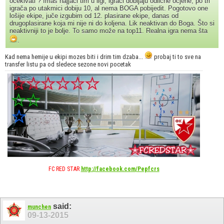
očekivati ? Imaš najjači tim u ligi, igrači dobijaju odlične ocjene, po tri
igrača po utakmici dobiju 10, al nema BOGA pobijedit. Pogotovo one
lošije ekipe, juče izgubim od 12. plasirane ekipe, danas od
drugoplasirane koja mi nije ni do koljena. Lik neaktivan do Boga. Što si
neaktivniji to je bolje. To samo može na top11. Realna igra nema šta
.
Kad nema hemije u ekipi mozes biti i drim tim dzaba...
probaj ti to sve na
transfer listu pa od sledece sezone novi pocetak
FC RED STAR
http://facebook.com/Pepfcrs
said:
munchen
09-13-2015