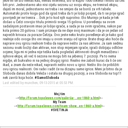
jebe mi se što nemaš kad, nemaš interneta, što si kupio 1000 tokena i misliš da ćeš
biti prvi. Jednostavno ako nisi cijelu sezonu uz svoju ekipu, ne treniraš ekipu,
daješ im moral, jednostavno ne treba i ne smijes da se boriš za vrh tabele.
Automatski protiv koga god da igraš treba da ti je lošiji posjed, da ti se prije igrač
povrijedi jer ne trenira ... Dok je to kod njih suprotno. Eto Murinjo je kada je tek
došao u Čelzi osvojio titulu primivši svega 15 golova. U poređenju sa ovom
sadašnjom postavom imao je lošije igrače, a sada je sa ovim igračima, nakon par
kola primio 20 golova. I sam priznaje da ne daje svoj maximum i da je on jedan od
najvećih krivaca za poraze Čelzija. Ovo jeste neko kruto poređenje ali je kako god
realnije odo ovoga što oni imaju u ovom sranju od igrice. Brate dragi ako hoće da
naprave ovu igricu realnom treba da naprave nešto za nas aktivne. Ja sam sedmu
sezonu svaki božiji dan aktivan, non stop mijenjam igrače, igrači dobijaju odlične
ocjene, liga mi ni jedna nije teška kada pogledaš aktivnosti drugih menadžera i
njihove ekipe, ali već 6 sezona ne mogu biti na jebenoj 7. poziciji. Pa to nema
nigdje, ali bukvalno ni na jednoj drugoj igrici. Realno me zaboli kurac da li će oni
ikad, a znam da neće nikad, napraviti nešto novo u igrici. Nešto što će približiti
ovu igricu realnosti. Oni rade i radit će na dizajnu same igrice. Meni je bitno da je
Sloboda danas dobila Veleža i ostala na drugoj poziciji, a ova Sloboda na top11
nek završi koja hoće.
#SamoSloboda
Last edited by munchen; 09-13-2015 at
05:53 PM
.
Moj tim
-->
http://forum.topeleven.com/galerija-...en-1860-a.html
<--
My Team
-->
http://forum.topeleven.com/team-show...en-1860-a.html
<--
#SVETINJA