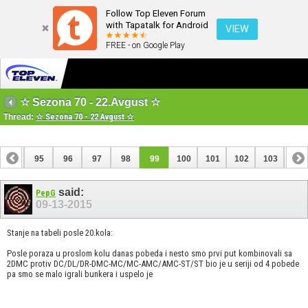
Follow Top Eleven Forum
with Tapatalk for Android
VIEW
FREE - on Google Play
☆ Sezona 70 - 22.Avgust ☆
Thread:
☆ Sezona 70 - 22.Avgust ☆
94
95
96
97
98
99
100
101
102
103
104
114
115
said:
PepG
09-13-2015
Stanje na tabeli posle 20.kola:
Posle poraza u proslom kolu danas pobeda i nesto smo prvi put kombinovali sa
2DMC protiv DC/DL/DR-DMC-MC/MC-AMC/AMC-ST/ST bio je u seriji od 4 pobede
pa smo se malo igrali bunkera i uspelo je