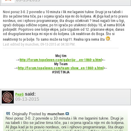
Novi poraz 3-0. 2 povrede u 10 minuta i lik me laganini tukne. Drugi je na tabeli i
što se jačine tima tiče, pa i ocjena igrača nije mi do koljena. Al jbga kad je to pravio
nordeus, oni i njihovo programiranje, šta drugo očekivati ? Imaš najjači tim u ligi,
igrači dobijaju odlične ocjene, po tri igrača po utakmici dobiju 10, al nema BOGA
pobijedit. Pogotovo one lošije ekipe, juče izgubim od 12. plasirane ekipe, danas
od drugoplasirane koja mi nije ni do koljena. Lik neaktivan do Boga. Što si
neaktivniji to je bolje. To samo može na top11. Realna igra nema šta
.
Last edited by munchen; 09-13-2015 at
04:50 PM
.
Moj tim
-->
http://forum.topeleven.com/galerija-...en-1860-a.html
<--
My Team
-->
http://forum.topeleven.com/team-show...en-1860-a.html
<--
#SVETINJA
said:
PepG
09-13-2015
Originally Posted by
munchen
Novi poraz 3-0. 2 povrede u 10 minuta i lik me laganini tukne. Drugi je
na tabeli i što se jačine tima tiče, pa i ocjena igrača nije mi do koljena.
Al jbga kad je to pravio nordeus, oni i njihovo programiranje, šta drugo