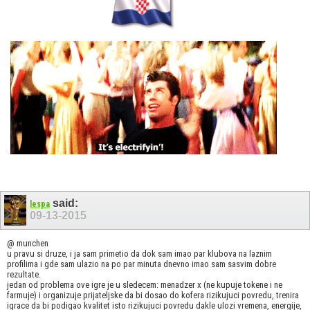
said:
lespa
09-13-2015
@ munchen
u pravu si druze, i ja sam primetio da dok sam imao par klubova na laznim
profilima i gde sam ulazio na po par minuta dnevno imao sam sasvim dobre
rezultate.
jedan od problema ove igre je u sledecem: menadzer x (ne kupuje tokene i ne
farmuje) i organizuje prijateljske da bi dosao do kofera rizikujuci povredu, trenira
igrace da bi podigao kvalitet isto rizikujuci povredu dakle ulozi vremena, energije,