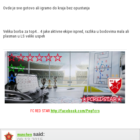
Ovde je sve gotovo ali igramo do kraja bez opustanja
Velika borba za top4... 4 jake aktivne ekipe ispred, razlika u bodovima mala ali
plasman u LS veliki uspeh
FC RED STAR
http://facebook.com/Pepfcrs
said:
munchen
09-13-2015