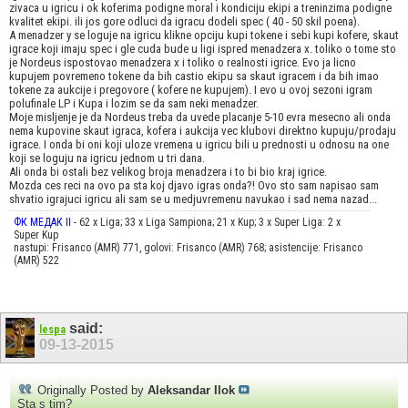
zivaca u igricu i ok koferima podigne moral i kondiciju ekipi a treninzima podigne
kvalitet ekipi. ili jos gore odluci da igracu dodeli spec ( 40 - 50 skil poena).
A menadzer y se loguje na igricu klikne opciju kupi tokene i sebi kupi kofere, skaut
igrace koji imaju spec i gle cuda bude u ligi ispred menadzera x. toliko o tome sto
je Nordeus ispostovao menadzera x i toliko o realnosti igrice. Evo ja licno
kupujem povremeno tokene da bih castio ekipu sa skaut igracem i da bih imao
tokene za aukcije i pregovore ( kofere ne kupujem). I evo u ovoj sezoni igram
polufinale LP i Kupa i lozim se da sam neki menadzer.
Moje misljenje je da Nordeus treba da uvede placanje 5-10 evra mesecno ali onda
nema kupovine skaut igraca, kofera i aukcija vec klubovi direktno kupuju/prodaju
igrace. I onda bi oni koji uloze vremena u igricu bili u prednosti u odnosu na one
koji se loguju na igricu jednom u tri dana.
Ali onda bi ostali bez velikog broja menadzera i to bi bio kraj igrice.
Mozda ces reci na ovo pa sta koj djavo igras onda?! Ovo sto sam napisao sam
shvatio igrajuci igricu ali sam se u medjuvremenu navukao i sad nema nazad...
ФК МЕДАК II
- 62 x Liga; 33 x Liga Sampiona; 21 x Kup; 3 x Super Liga: 2 x
Super Kup
nastupi: Frisanco (AMR) 771, golovi: Frisanco (AMR) 768; asistencije: Frisanco
(AMR) 522
said:
lespa
09-13-2015
Originally Posted by
Aleksandar Ilok
Sta s tim?