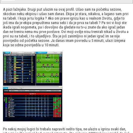
A pazi lažnjaka. Drugi put ulazim na ovaj profil. Ušao sam na početku sezone,
skockao neku ekipicu i ušao sam danas. Ekipa je stara, nikakva, a lagano sam prvi
na tabeli. I koja je tu logika ? Ako oni prave igricu kao u realnom životu, gdje to
još ima da je ekipa prepuštena sama sebi i da je prva na tabeli ? Pa svi vi koji ste
ikada igrali nogometa, pa i dovoljno da gledate na tv-u znate da ako igrač jedan
dan ne trenira nema mu prve postave. Ovi moji ovdje nisu trenirali nikad u životu a
prvi su na tabeli, i to ubjedljivo. Šta je još zanimljivo ni jedan igrač im se nije
povrijedio od početka sezone. Ja danas imam povredu u 5 minuti, ulazi izmjena
koja se odma povrijedila u 10 minuti.
Po nekoj mojoj logici bi trebalo napraviti nešto tipa, ne ulazis u igricu svaki dan,