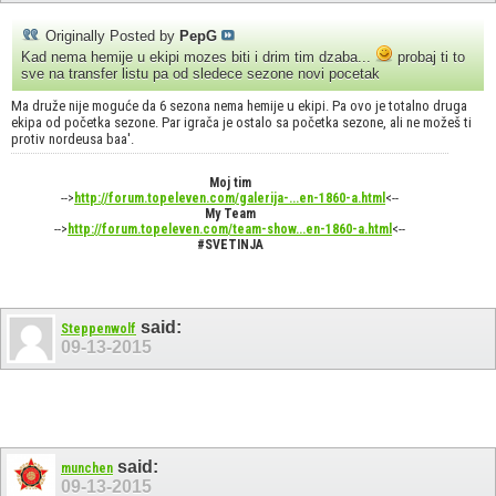
Originally Posted by
PepG
Kad nema hemije u ekipi mozes biti i drim tim dzaba...
probaj ti to
sve na transfer listu pa od sledece sezone novi pocetak
Ma druže nije moguće da 6 sezona nema hemije u ekipi. Pa ovo je totalno druga
ekipa od početka sezone. Par igrača je ostalo sa početka sezone, ali ne možeš ti
protiv nordeusa baa'.
Moj tim
-->
http://forum.topeleven.com/galerija-...en-1860-a.html
<--
My Team
-->
http://forum.topeleven.com/team-show...en-1860-a.html
<--
#SVETINJA
said:
Steppenwolf
09-13-2015
said:
munchen
09-13-2015