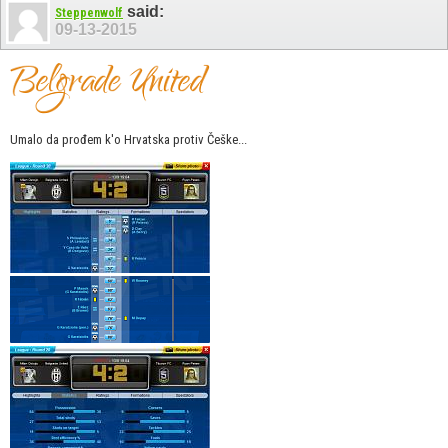
said:
Steppenwolf
09-13-2015
Umalo da prođem k'o Hrvatska protiv Češke...