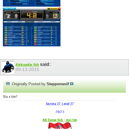
said:
Aleksandar Ilok
09-13-2015
Originally Posted by
Steppenwolf
Sta s tim?
Sezona 27, Level 27
-19
-7
-1
NK Dunav Ilok - moj tim