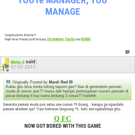
YOU're MANAGER, YOU
MANAGE
Congratulation Arsenal!!
Formation-Tactic
GUIDE
Hope these thread could help you,
and
said:
Mister Q
07-07-2013
Originally Posted by
Mardi Red
Kalau gitu bisa minta tolong laporin gan? biar di generatein pemain
muda di server ane?? masa dah hampir pertengahan musim pemain di
pasar bintang 4 tua sama bintang 3 smua?? hadehh
Generate pemain muda pun setau ane cuman *3 doang... kenapa ga ngandalin
pemain akademi aja? Train bentaran langsung *5.. kalo ane ngakalinnya gitu...
Q FC
NOW GOT BORED WITH THIS GAME