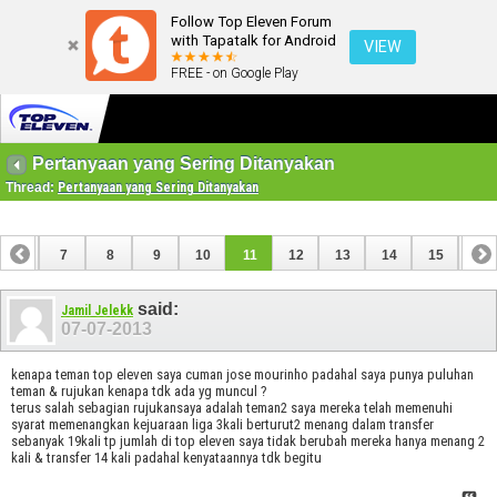
Follow Top Eleven Forum
with Tapatalk for Android
VIEW
FREE - on Google Play
Pertanyaan yang Sering Ditanyakan
Thread:
Pertanyaan yang Sering Ditanyakan
6
7
8
9
10
11
12
13
14
15
16
22
23
24
25
26
27
said:
Jamil Jelekk
07-07-2013
kenapa teman top eleven saya cuman jose mourinho padahal saya punya puluhan
teman & rujukan kenapa tdk ada yg muncul ?
terus salah sebagian rujukansaya adalah teman2 saya mereka telah memenuhi
syarat memenangkan kejuaraan liga 3kali berturut2 menang dalam transfer
sebanyak 19kali tp jumlah di top eleven saya tidak berubah mereka hanya menang 2
kali & transfer 14 kali padahal kenyataannya tdk begitu