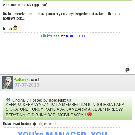
wah ane termasuk nggak ya?
itu hak mereka gan... kalau gambarnya sizenya kegedean atau kekecilan ada
notifnya kok...
hahah
click to see
MY NOOB CLUB
said:
fadhul17
07-07-2013
Originally Posted by
nordeus5
KENAPA KEBANYAKAN PARA MEMBER DARI INDONESIA PAKAI
SIGNATURE FORUM YANG ADA GAMBARNYA GEDE/ HI-RES??
BERAT KALO DIBUKA DARI MOBILE WOY!!
Buka lewat laptop aja lah, enteng bgt.