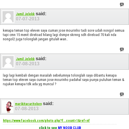
said:
Jamil Jelekk
07-07-2013
kenapa teman top eleven saya cuman jose mourinho tadi sore udah nongol semua
tapi cmn 15 menit direload hilang lagi dsmpe skrnng sdh direload 70 kali nda
nongol2 juga tolonglah jangan gitulah wan..
said:
Jamil Jelekk
07-08-2013
lagi lagi kembali dengan masalah sebelumnya tolonglah saya dibantu kenapa
teman top eleven saya cuman jose mourinho padahal saya punya puluhan teman &
rujukan kenapa tdk ada yg muncul ?
said:
marikitacaritoken
07-08-2013
https://www.facebook.com/photo.php?f...count=1&ref=nf
click to see
MY NOOB CLUB