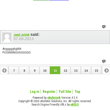
said:
Jamil Jelekk
07-08-2013
Arggggghghhh
PUSIIIIIIINGGGGGGGG
6
7
8
9
10
11
12
13
14
15
16
22
23
24
25
26
27
Log in
Register
Full Site
Top
Powered by
vBulletin®
Version 4.2.4
Copyright © 2026 vBulletin Solutions, Inc. All rights reserved.
Search Engine Friendly URLs by
vBSEO