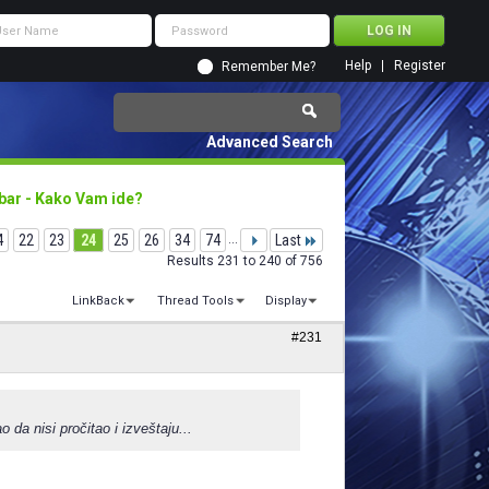
Help
Register
Remember Me?
Advanced Search
bar - Kako Vam ide?
4
22
23
24
25
26
34
74
...
Last
Results 231 to 240 of 756
LinkBack
Thread Tools
Display
#231
ao da nisi pročitao i izveštaju...