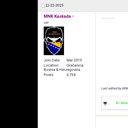
11-22-2015
MNK Kaskada
................
VIP
Join Date
Mar 2015
Location
Gračanica,
Bosnia & Herzegovina
Posts
3,734
Last edited by MN
AC Mila