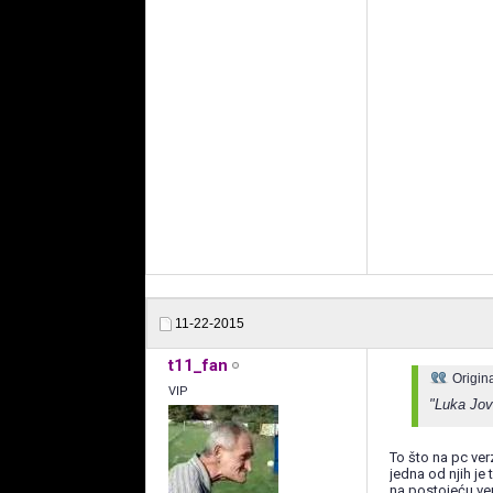
11-22-2015
t11_fan
Origin
VIP
"Luka Jovi
To što na pc ver
jedna od njih je
na postojeću ver