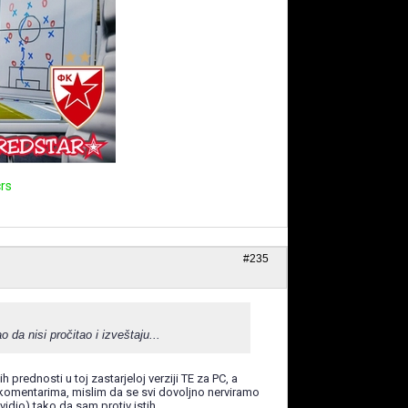
rs
#235
ao da nisi pročitao i izveštaju...
 prednosti u toj zastarjeloj verziji TE za PC, a
k komentarima, mislim da se svi dovoljno nerviramo
idio) tako da sam protiv istih.