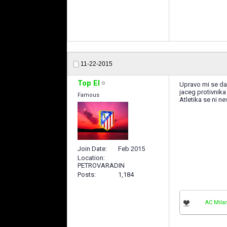
11-22-2015
Top El
Upravo mi se dan
jaceg protivnika
Famous
Atletika se ni nevi
Join Date
Feb 2015
Location
PETROVARADIN
Posts
1,184
AC Mila