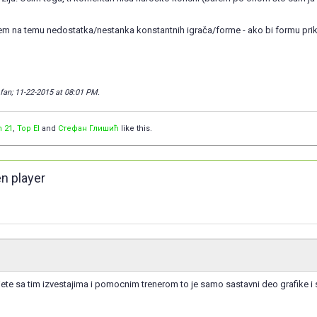
m na temu nedostatka/nestanka konstantnih igrača/forme - ako bi formu prikaz
_fan; 11-22-2015 at
08:01 PM
.
n 21
,
Top El
and
Стефан Глишић
like this.
en player
ete sa tim izvestajima i pomocnim trenerom to je samo sastavni deo grafike i 