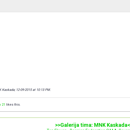
K Kaskada; 12-09-2015 at
10:13 PM
.
n 21
likes this.
>>Galerija tima: MNK Kaskada