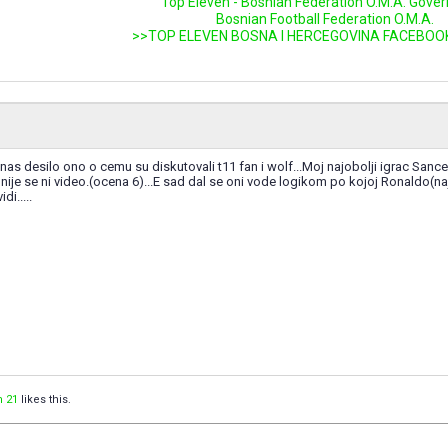
Top Eleven - Bosnian Federation O.M.A. Gove
Bosnian Football Federation O.M.A.
>>TOP ELEVEN BOSNA I HERCEGOVINA FACEBOO
as desilo ono o cemu su diskutovali t11 fan i wolf...Moj najobolji igrac Sancez 
 nije se ni video.(ocena 6)...E sad dal se oni vode logikom po kojoj Ronaldo(naj
di.....
n 21
likes this.