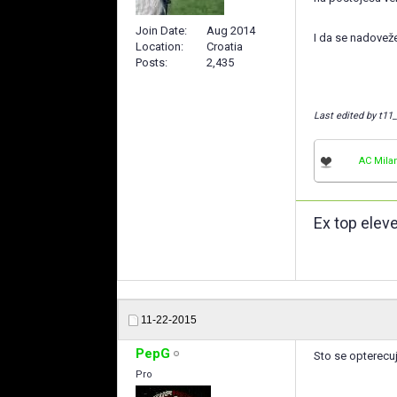
Join Date
Aug 2014
I da se nadoveže
Location
Croatia
Posts
2,435
Last edited by t11
AC Mila
Ex top elev
11-22-2015
PepG
Sto se opterecuj
Pro