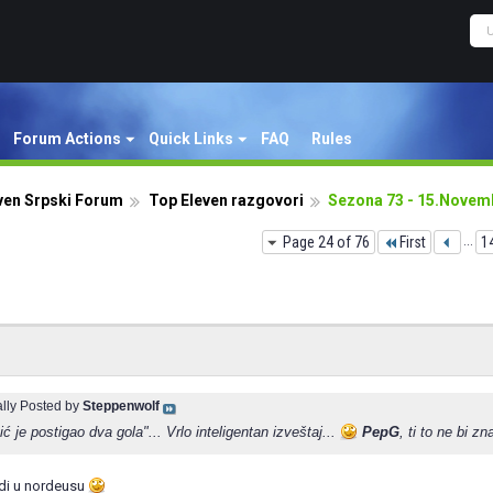
Forum Actions
Quick Links
FAQ
Rules
ven Srpski Forum
Top Eleven razgovori
Sezona 73 - 15.Novem
Page 24 of 76
First
...
1
ally Posted by
Steppenwolf
ć je postigao dva gola"... Vrlo inteligentan izveštaj...
PepG
, ti to ne bi zn
judi u nordeusu