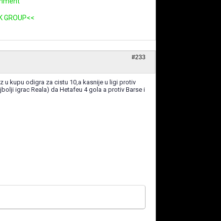
rnment
K GROUP<<
#233
u kupu odigra za cistu 10,a kasnije u ligi protiv
bolji igrac Reala) da Hetafeu 4 gola a protiv Barse i