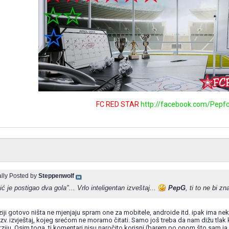
FC RED STAR
http://facebook.com/Pepfc
ally Posted by
Steppenwolf
ć je postigao dva gola"... Vrlo inteligentan izveštaj...
PepG
, ti to ne bi zn
ziji gotovo ništa ne mjenjaju spram one za mobitele, androide itd. ipak ima nekih
 tzv. izvještaj, kojeg srećom ne moramo čitati. Samo još treba da nam dižu tla
ziju. Osim toga, ti komentari nisu naročito korisni (barem po onom što sam ja v