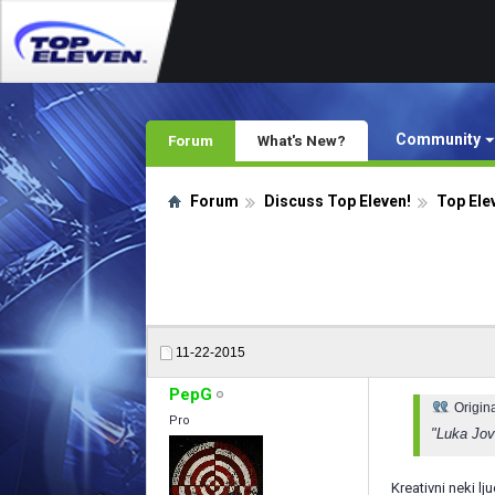
Community
Forum
What's New?
Forum
Discuss Top Eleven!
Top Ele
11-22-2015
PepG
Origin
Pro
"Luka Jovi
Kreativni neki l