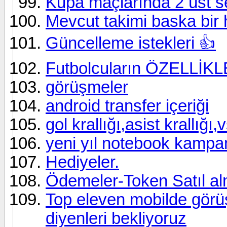
Kupa maçlarında 2 üst s
Mevcut takimi baska bir
Güncelleme istekleri 👍
Futbolcuların ÖZELLİKLER
görüşmeler
android transfer içeriği
gol krallığı,asist krallığı,
yeni yıl notebook kampa
Hediyeler.
Ödemeler-Token Satıl a
Top eleven mobilde görü
diyenleri bekliyoruz