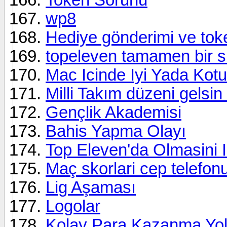
wp8
Hediye gönderimi ve tok
topeleven tamamen bir 
Mac Icinde Iyi Yada Kot
Milli Takım düzeni gelsin
Gençlik Akademisi
Bahis Yapma Olayı
Top Eleven'da Olmasini Is
Maç skorlari cep telefon
Lig Aşaması
Logolar
Kolay Para Kazanma Yo