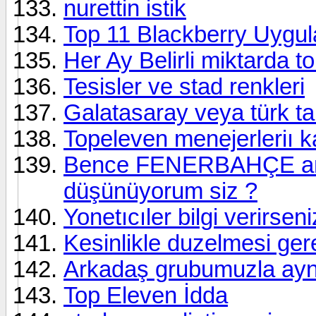
nurettin istik
Top 11 Blackberry Uygu
Her Ay Belirli miktarda t
Tesisler ve stad renkleri
Galatasaray veya türk tak
Topeleven menejerleriı k
Bence FENERBAHÇE amble
düşünüyorum siz ?
Yonetıcıler bilgi verirseni
Kesinlikle duzelmesi ger
Arkadaş grubumuzla aynı
Top Eleven İdda