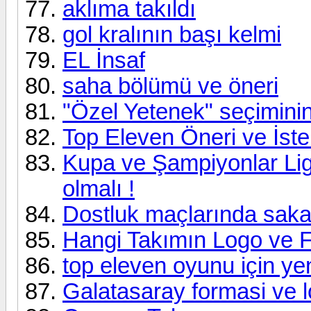
aklıma takıldı
gol kralının başı kelmi
EL İnsaf
saha bölümü ve öneri
"Özel Yetenek" seçiminin i
Top Eleven Öneri ve İst
Kupa ve Şampiyonlar Lig
olmalı !
Dostluk maçlarında sakatl
Hangi Takımın Logo ve F
top eleven oyunu için yen
Galatasaray formasi ve l