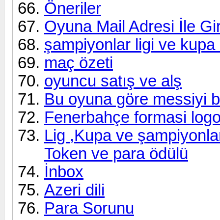
Öneriler
Oyuna Mail Adresi İle G
şampiyonlar ligi ve kupa
maç özeti
oyuncu satış ve alş
Bu oyuna göre messiyi b
Fenerbahçe formasi log
Lig ,Kupa ve şampiyonlar li
Token ve para ödülü
İnbox
Azeri dili
Para Sorunu