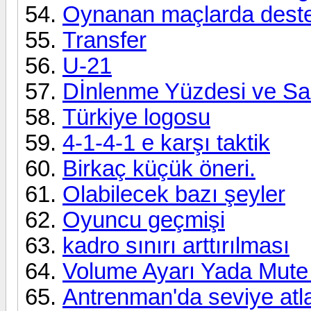
Oynanan maçlarda destek
Transfer
U-21
Dİnlenme Yüzdesi ve S
Türkiye logosu
4-1-4-1 e karşı taktik
Birkaç küçük öneri.
Olabilecek bazı şeyler
Oyuncu geçmişi
kadro sınırı arttırılması
Volume Ayarı Yada Mut
Antrenman'da seviye atl