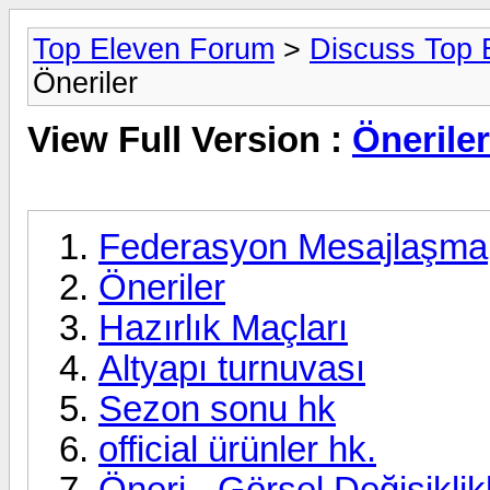
Top Eleven Forum
>
Discuss Top 
Öneriler
View Full Version :
Öneriler
Federasyon Mesajlaşma
Öneriler
Hazırlık Maçları
Altyapı turnuvası
Sezon sonu hk
official ürünler hk.
Öneri - Görsel Değişiklik