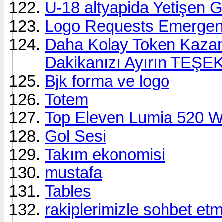
U-18 altyapida Yetişen G
Logo Requests Emerge
Daha Kolay Token Kazan
Dakikanızı Ayırın TE
Bjk forma ve logo
Totem
Top Eleven Lumia 520 
Gol Sesi
Takım ekonomisi
mustafa
Tables
rakiplerimizle sohbet et