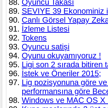
Oyuncu Takası
SEVIYE 39 Ekonominiz iç
Canlı Görsel Yapay Zeka
İzleme Listesi
Tokens
Oyuncu satişi
Oyunu okuyamıyoruz !
Ligi son 2 sırada bitiren t
İstek ve Öneriler 2015;
Lig pozisyonuna göre v
performansına göre Bece
Windows ve MAC OS X P