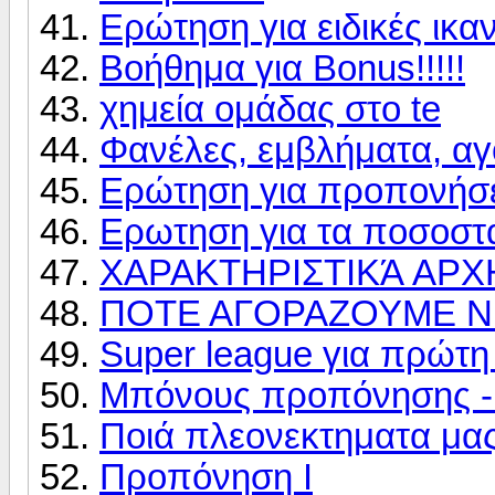
Ερώτηση για ειδικές ικα
Βοήθημα για Bonus!!!!!
χημεία ομάδας στο te
Φανέλες, εμβλήματα, αγ
Ερώτηση για προπονήσε
Ερωτηση για τα ποσοστά
ΧΑΡΑΚΤΗΡΙΣΤΙΚΆ ΑΡ
ΠΟΤΕ ΑΓΟΡΑΖΟΥΜΕ Ν
Super league για πρώτη
Μπόνους προπόνησης - t
Ποιά πλεονεκτηματα μα
Προπόνηση Ι