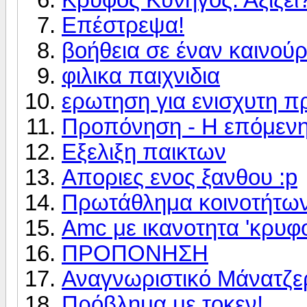
Επέστρεψα!
βοήθεια σε έναν καινούρ
φιλικα παιχνιδια
ερωτηση για ενισχυτη 
Προπόνηση - Η επόμενη
Εξελιξη παικτων
Αποριες ενος ξανθου :p
Πρωτάθλημα κοινοτήτων
Amc με ικανοτητα 'κρυφ
ΠΡΟΠΟΝΗΣΗ
Αναγνωριστικό Μάνατζε
Πρόβλημα με τοκεν!