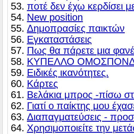
ποτέ δεν έχω κερδίσει μ
New position
Δημοπρασίες παικτών
Εγκαταστάσεις
Πως θα πάρετε μια φανέ
ΚΥΠΕΛΛΟ ΟΜΟΣΠΟΝΔ
Ειδικές ικανότητες.
Κάρτες
Βελάκια μπρος -πίσω στ
Γιατί ο παίκτης μου έχασ
Διαπαγματεύσεις - προ
Χρησιμοποιείτε την μετ