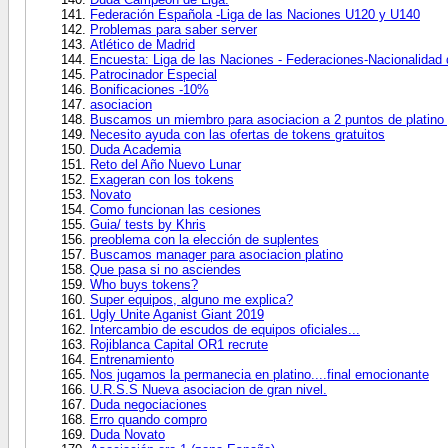
Federación Española -Liga de las Naciones U120 y U140
Problemas para saber server
Atlético de Madrid
Encuesta: Liga de las Naciones - Federaciones-Nacionalidad
Patrocinador Especial
Bonificaciones -10%
asociacion
Buscamos un miembro para asociacion a 2 puntos de platino
Necesito ayuda con las ofertas de tokens gratuitos
Duda Academia
Reto del Año Nuevo Lunar
Exageran con los tokens
Novato
Como funcionan las cesiones
Guia/ tests by Khris
preoblema con la elección de suplentes
Buscamos manager para asociacion platino
Que pasa si no asciendes
Who buys tokens?
Super equipos, alguno me explica?
Ugly Unite Aganist Giant 2019
Intercambio de escudos de equipos oficiales...
Rojiblanca Capital OR1 recrute
Entrenamiento
Nos jugamos la permanecia en platino....final emocionante
U.R.S.S Nueva asociacion de gran nivel.
Duda negociaciones
Erro quando compro
Duda Novato