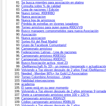
Se busca miembro para asociación en platino
Consulta sobre % de calidad
Copa de naciones I Edición
Nuevo torneo: #00HR8O
Nueva asociacion
Nueva liga de amistosos
Pérdida de estrellas en jóvenes jugadores
Torneo amistoso para quien quiera #00GVV9
Busco managers comprometidos para nueva Asociación
Asociación
Nueva asociacion
Sorteo Kit del Real Madrid
Grupo de Facebook Comunitario!
Campeonato amistoso
Federaciones Latinas - Liga de naciones
Campeonato amistoso #00E01G
Campeonato Amistoso #00DXCI
Busco Asociación activa, nivel 23
-DieMannschaft (lv 33) - un ingreso inesperado y actualización
Volviendo a Top eleven después de 2 años Final (DieMannsc
Needed - Member 90%+ for Gold L2 Association
Torneo Colombino Amistoso - Unete
Habilidad intercepciones
academia
El juego está en su peor momento
Volviendo a Top eleven después de 2 años primeras 9 jornad
Únete a campeonato amistoso entre 100 y 120 %
Campeonato amistoso #00AVZF
Código campeonato amistoso #00BL55
Volviendo a Top eleven después de 2 años