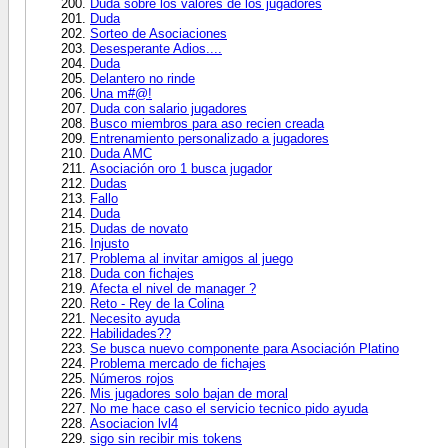
Duda sobre los valores de los jugadores
Duda
Sorteo de Asociaciones
Desesperante Adios....
Duda
Delantero no rinde
Una m#@!
Duda con salario jugadores
Busco miembros para aso recien creada
Entrenamiento personalizado a jugadores
Duda AMC
Asociación oro 1 busca jugador
Dudas
Fallo
Duda
Dudas de novato
Injusto
Problema al invitar amigos al juego
Duda con fichajes
Afecta el nivel de manager ?
Reto - Rey de la Colina
Necesito ayuda
Habilidades??
Se busca nuevo componente para Asociación Platino
Problema mercado de fichajes
Números rojos
Mis jugadores solo bajan de moral
No me hace caso el servicio tecnico pido ayuda
Asociacion lvl4
sigo sin recibir mis tokens