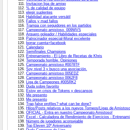
Invitacion liga de amigo
% de calidad de equipo
elegir suplentes
Habilidad atacante versátil
Fallos y mad fallos
Trampa con seguidores en los partidos
Campeonato amistoso. 009WVS
Arquero goleador / Habilidades especiales
Patrocinador especial-Moral excelente
borrar cuenta+facebook
Calendario
Semifinales Champions
Entrenamiento - El Libro de Recetas de Khris
Temporada horrible. Opiniones
Campeonato amistoso #0078TF
Soy nivel 3 y busco una asociación.
Campeonato amistoso 005EDZ
Campeonato amistoso 0062F8
Liga de Campeones #005RK2
Duda sobre favorito
Estoy en crisis de Tokens y descansos
Me presento
Me presento
Trap,false profiles? what can be done?
Hilos/Posts relativos a los nuevos Torneos/Ligas de Amistos
OFICIAL - Entra en nuestro Campeonato Amistoso!
Excel - Calculadora de Rendimiento de Ejercicios - Entrenam
Número de jugadores aconsejable
Top Eleven 10º Aniversario
Duda Campeon de Liga.