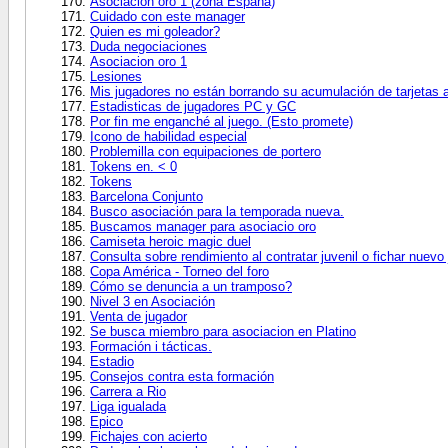
Asociación oro 1 (zona España)
Cuidado con este manager
Quien es mi goleador?
Duda negociaciones
Asociacion oro 1
Lesiones
Mis jugadores no están borrando su acumulación de tarjetas a
Estadisticas de jugadores PC y GC
Por fin me enganché al juego. (Esto promete)
Icono de habilidad especial
Problemilla con equipaciones de portero
Tokens en. < 0
Tokens
Barcelona Conjunto
Busco asociación para la temporada nueva.
Buscamos manager para asociacio oro
Camiseta heroic magic duel
Consulta sobre rendimiento al contratar juvenil o fichar nuevo 
Copa América - Torneo del foro
Cómo se denuncia a un tramposo?
Nivel 3 en Asociación
Venta de jugador
Se busca miembro para asociacion en Platino
Formación i tácticas.
Estadio
Consejos contra esta formación
Carrera a Rio
Liga igualada
Epico
Fichajes con acierto