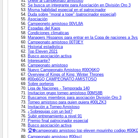
Únete al campeonato amistoso
Se busca un integrante para Asociación en División Oro 3
Misma habilidad especial en el patrocinador
Duda sobre "moral a tope" (patrocinador especial)
Asociación
Campeoneto amistoso 00VL8A
Espadas del Kaos
Condiciones climaticas
Managers Hispanos para entrar en la Copa de naciones a 3vs
Campeonato amistoso 00T0EY
Historial estadistica
Top Eleven 2021
Busco asociación activa
Interesante?
Campeonato amistoso
Nuevo Campeonato Amistoso #00Q6KQ
Overview of Kings of King: Winter Thrones
#00o6GQ CAMPEONATO AMISTOSO
Sobre porteros
Liga de Naciones - Temporada 140
Invitacion grupo torneo amistoso 00MS8B
Buscamos miembros para asociación División Oro 3
Torneo amistoso para quien quiera #00LZK3
Invitación a Torneo Amistoso
¿Sobrepujas con un bot?
Subir entrenamiento a nivel 91
Premio final patrocinador especial
Busco asociación activa
🏆⚽️campeonato amistoso top eleven mourinho codigo #00K
Campeonato amistoso #00iscl