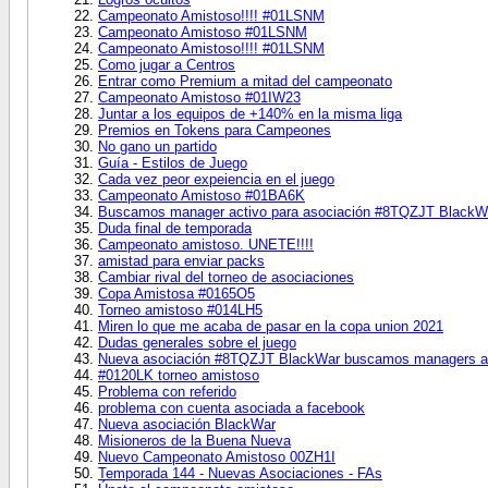
Campeonato Amistoso!!!! #01LSNM
Campeonato Amistoso #01LSNM
Campeonato Amistoso!!!! #01LSNM
Como jugar a Centros
Entrar como Premium a mitad del campeonato
Campeonato Amistoso #01IW23
Juntar a los equipos de +140% en la misma liga
Premios en Tokens para Campeones
No gano un partido
Guía - Estilos de Juego
Cada vez peor expeiencia en el juego
Campeonato Amistoso #01BA6K
Buscamos manager activo para asociación #8TQZJT BlackW
Duda final de temporada
Campeonato amistoso. UNETE!!!!
amistad para enviar packs
Cambiar rival del torneo de asociaciones
Copa Amistosa #0165O5
Torneo amistoso #014LH5
Miren lo que me acaba de pasar en la copa union 2021
Dudas generales sobre el juego
Nueva asociación #8TQZJT BlackWar buscamos managers a
#0120LK torneo amistoso
Problema con referido
problema con cuenta asociada a facebook
Nueva asociación BlackWar
Misioneros de la Buena Nueva
Nuevo Campeonato Amistoso 00ZH1I
Temporada 144 - Nuevas Asociaciones - FAs