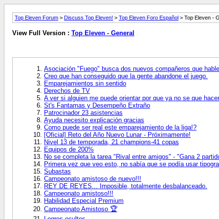
Top Eleven Forum
>
Discuss Top Eleven!
>
Top Eleven Foro Español
> Top Eleven - 
View Full Version :
Top Eleven - General
Asociación "Fuego" busca dos nuevos compañeros que hable
Creo que han conseguido que la gente abandone el juego.
Emparejamientos sin sentido
Derechos de TV
A ver si alguien me puede orientar por que ya no se que hacer
St's Fantamas y Desempeño Extraño
Patrocinador 23 asistencias
Ayuda necesito explicación gracias
Como puede ser real este emparejamiento de la liga!?
[Oficial] Reto del Año Nuevo Lunar - Próximamente!
Nivel 13 de temporada, 21 champions-41 copas
Equipos de 200%
No se completa la tarea "Rival entre amigos" - "Gana 2 parti
Primera vez que veo esto, no sabía que se podía usar tipogra
Subastas
Campeonato amistoso de nuevo!!!
REY DE REYES... Imposible, totalmente desbalanceado.
Campeonato amistoso!!!
Habilidad Especial Premium
Campeonato Amistoso 🏆
Logros ocultos