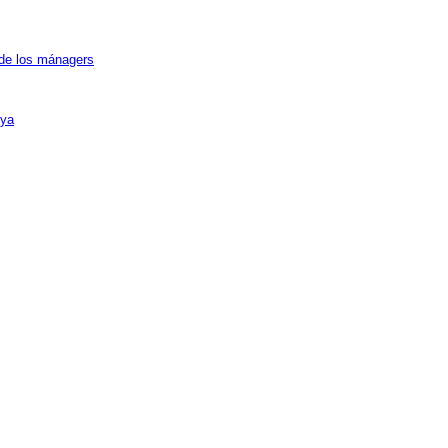
 de los mánagers
 ya