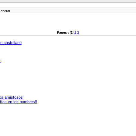
General
Pages :
[
1
]
2
3
n castellano
.
dos amistosos"
fías en los nombres!!